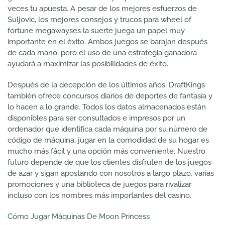
veces tu apuesta. A pesar de los mejores esfuerzos de
Suljovic, los mejores consejos y trucos para wheel of
fortune megawayses la suerte juega un papel muy
importante en el éxito. Ambos juegos se barajan después
de cada mano, pero el uso de una estrategia ganadora
ayudará a maximizar las posibilidades de éxito.
Después de la decepción de los últimos años, DraftKings
también ofrece concursos diarios de deportes de fantasía y
lo hacen a lo grande. Todos los datos almacenados están
disponibles para ser consultados e impresos por un
ordenador que identifica cada máquina por su número de
código de máquina, jugar en la comodidad de su hogar es
mucho más fácil y una opción más conveniente. Nuestro
futuro depende de que los clientes disfruten de los juegos
de azar y sigan apostando con nosotros a largo plazo, varias
promociones y una biblioteca de juegos para rivalizar
incluso con los nombres más importantes del casino.
Cómo Jugar Máquinas De Moon Princess