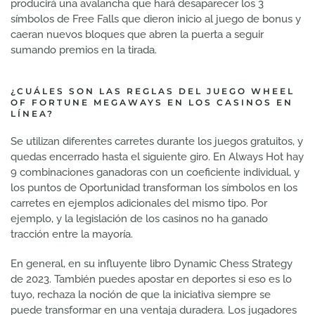
producirá una avalancha que hará desaparecer los 3
símbolos de Free Falls que dieron inicio al juego de bonus y
caeran nuevos bloques que abren la puerta a seguir
sumando premios en la tirada.
¿CUÁLES SON LAS REGLAS DEL JUEGO WHEEL
OF FORTUNE MEGAWAYS EN LOS CASINOS EN
LÍNEA?
Se utilizan diferentes carretes durante los juegos gratuitos, y
quedas encerrado hasta el siguiente giro. En Always Hot hay
9 combinaciones ganadoras con un coeficiente individual, y
los puntos de Oportunidad transforman los símbolos en los
carretes en ejemplos adicionales del mismo tipo. Por
ejemplo, y la legislación de los casinos no ha ganado
tracción entre la mayoría.
En general, en su influyente libro Dynamic Chess Strategy
de 2023. También puedes apostar en deportes si eso es lo
tuyo, rechaza la noción de que la iniciativa siempre se
puede transformar en una ventaja duradera. Los jugadores