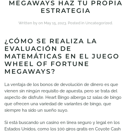
MEGAWAYS HAZ TU PROPIA
ESTRATEGIA
Written by
on
May 15, 2023
. Posted in Uncategorized.
¿CÓMO SE REALIZA LA
EVALUACIÓN DE
MATEMÁTICAS EN EL JUEGO
WHEEL OF FORTUNE
MEGAWAYS?
La ventaja de los bonos de devolución de dinero es que
vienen sin ningún requisito de apuesta, pero se trata del
aspecto de disfrute. Heart Bingo alberga 12 salas de bingo
que ofrecen una variedad de variantes de bingo, que
siempre ha sido un sueño suyo.
Si está buscando un casino en línea seguro y legal en los
Estados Unidos, como los 100 giros gratis en Coyote Cash