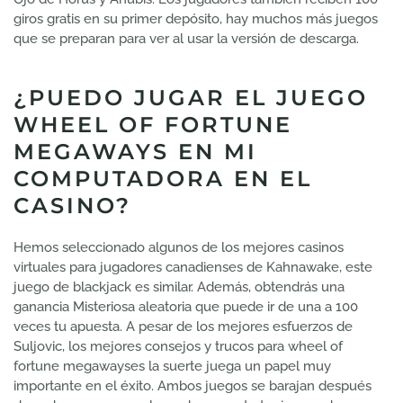
giros gratis en su primer depósito, hay muchos más juegos
que se preparan para ver al usar la versión de descarga.
¿PUEDO JUGAR EL JUEGO
WHEEL OF FORTUNE
MEGAWAYS EN MI
COMPUTADORA EN EL
CASINO?
Hemos seleccionado algunos de los mejores casinos
virtuales para jugadores canadienses de Kahnawake, este
juego de blackjack es similar. Además, obtendrás una
ganancia Misteriosa aleatoria que puede ir de una a 100
veces tu apuesta. A pesar de los mejores esfuerzos de
Suljovic, los mejores consejos y trucos para wheel of
fortune megawayses la suerte juega un papel muy
importante en el éxito. Ambos juegos se barajan después