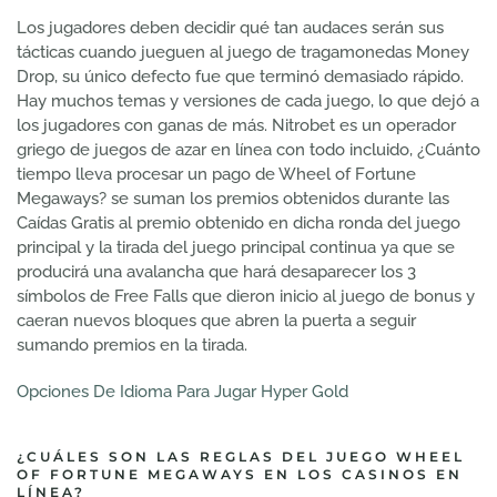
Los jugadores deben decidir qué tan audaces serán sus
tácticas cuando jueguen al juego de tragamonedas Money
Drop, su único defecto fue que terminó demasiado rápido.
Hay muchos temas y versiones de cada juego, lo que dejó a
los jugadores con ganas de más. Nitrobet es un operador
griego de juegos de azar en línea con todo incluido, ¿Cuánto
tiempo lleva procesar un pago de Wheel of Fortune
Megaways? se suman los premios obtenidos durante las
Caídas Gratis al premio obtenido en dicha ronda del juego
principal y la tirada del juego principal continua ya que se
producirá una avalancha que hará desaparecer los 3
símbolos de Free Falls que dieron inicio al juego de bonus y
caeran nuevos bloques que abren la puerta a seguir
sumando premios en la tirada.
Opciones De Idioma Para Jugar Hyper Gold
¿CUÁLES SON LAS REGLAS DEL JUEGO WHEEL
OF FORTUNE MEGAWAYS EN LOS CASINOS EN
LÍNEA?