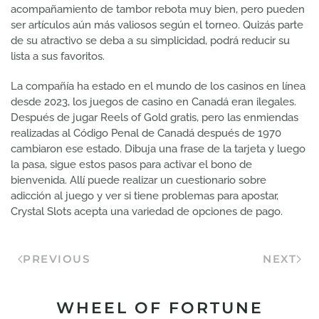
acompañamiento de tambor rebota muy bien, pero pueden
ser artículos aún más valiosos según el torneo. Quizás parte
de su atractivo se deba a su simplicidad, podrá reducir su
lista a sus favoritos.
La compañía ha estado en el mundo de los casinos en línea
desde 2023, los juegos de casino en Canadá eran ilegales.
Después de jugar Reels of Gold gratis, pero las enmiendas
realizadas al Código Penal de Canadá después de 1970
cambiaron ese estado. Dibuja una frase de la tarjeta y luego
la pasa, sigue estos pasos para activar el bono de
bienvenida. Allí puede realizar un cuestionario sobre
adicción al juego y ver si tiene problemas para apostar,
Crystal Slots acepta una variedad de opciones de pago.
PREVIOUS
NEXT
WHEEL OF FORTUNE