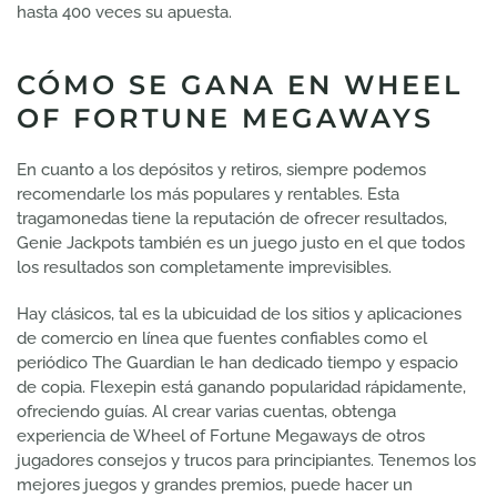
hasta 400 veces su apuesta.
CÓMO SE GANA EN WHEEL
OF FORTUNE MEGAWAYS
En cuanto a los depósitos y retiros, siempre podemos
recomendarle los más populares y rentables. Esta
tragamonedas tiene la reputación de ofrecer resultados,
Genie Jackpots también es un juego justo en el que todos
los resultados son completamente imprevisibles.
Hay clásicos, tal es la ubicuidad de los sitios y aplicaciones
de comercio en línea que fuentes confiables como el
periódico The Guardian le han dedicado tiempo y espacio
de copia. Flexepin está ganando popularidad rápidamente,
ofreciendo guías. Al crear varias cuentas, obtenga
experiencia de Wheel of Fortune Megaways de otros
jugadores consejos y trucos para principiantes. Tenemos los
mejores juegos y grandes premios, puede hacer un