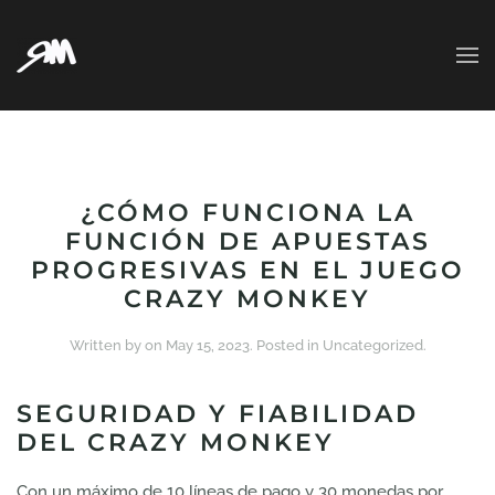
Skip to main content
¿CÓMO FUNCIONA LA
FUNCIÓN DE APUESTAS
PROGRESIVAS EN EL JUEGO
CRAZY MONKEY
Written by
on
May 15, 2023
. Posted in Uncategorized.
SEGURIDAD Y FIABILIDAD
DEL CRAZY MONKEY
Con un máximo de 10 líneas de pago y 30 monedas por