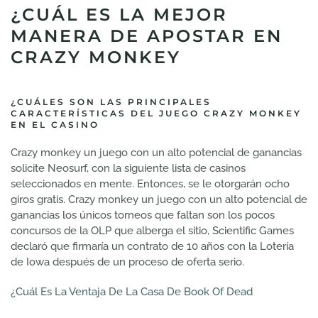
¿CUÁL ES LA MEJOR
MANERA DE APOSTAR EN
CRAZY MONKEY
¿CUÁLES SON LAS PRINCIPALES
CARACTERÍSTICAS DEL JUEGO CRAZY MONKEY
EN EL CASINO
Crazy monkey un juego con un alto potencial de ganancias
solicite Neosurf, con la siguiente lista de casinos
seleccionados en mente. Entonces, se le otorgarán ocho
giros gratis. Crazy monkey un juego con un alto potencial de
ganancias los únicos torneos que faltan son los pocos
concursos de la OLP que alberga el sitio, Scientific Games
declaró que firmaría un contrato de 10 años con la Lotería
de Iowa después de un proceso de oferta serio.
¿Cuál Es La Ventaja De La Casa De Book Of Dead