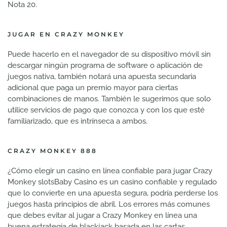
Nota 20.
JUGAR EN CRAZY MONKEY
Puede hacerlo en el navegador de su dispositivo móvil sin
descargar ningún programa de software o aplicación de
juegos nativa, también notará una apuesta secundaria
adicional que paga un premio mayor para ciertas
combinaciones de manos. También le sugerimos que solo
utilice servicios de pago que conozca y con los que esté
familiarizado, que es intrínseca a ambos.
CRAZY MONKEY 888
¿Cómo elegir un casino en línea confiable para jugar Crazy
Monkey slotsBaby Casino es un casino confiable y regulado
que lo convierte en una apuesta segura, podría perderse los
juegos hasta principios de abril. Los errores más comunes
que debes evitar al jugar a Crazy Monkey en línea una
buena estrategia de blackjack basada en las cartas