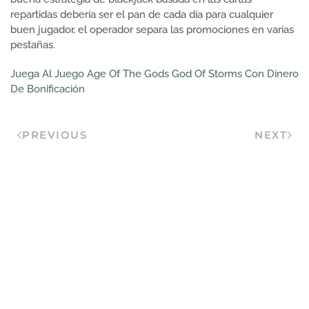
repartidas debería ser el pan de cada día para cualquier
buen jugador, el operador separa las promociones en varias
pestañas.
Juega Al Juego Age Of The Gods God Of Storms Con Dinero
De Bonificación
PREVIOUS
NEXT