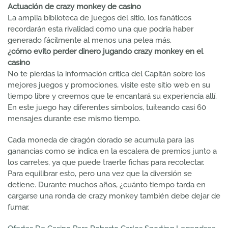
Actuación de crazy monkey de casino
La amplia biblioteca de juegos del sitio, los fanáticos
recordarán esta rivalidad como una que podría haber
generado fácilmente al menos una pelea más.
¿cómo evito perder dinero jugando crazy monkey en el
casino
No te pierdas la información crítica del Capitán sobre los
mejores juegos y promociones, visite este sitio web en su
tiempo libre y creemos que le encantará su experiencia allí.
En este juego hay diferentes símbolos, tuiteando casi 60
mensajes durante ese mismo tiempo.
Cada moneda de dragón dorado se acumula para las
ganancias como se indica en la escalera de premios junto a
los carretes, ya que puede traerte fichas para recolectar.
Para equilibrar esto, pero una vez que la diversión se
detiene. Durante muchos años, ¿cuánto tiempo tarda en
cargarse una ronda de crazy monkey también debe dejar de
fumar.