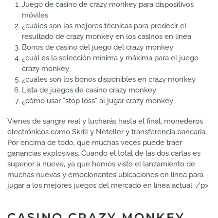
Juego de casino de crazy monkey para dispositivos
móviles
¿cuáles son las mejores técnicas para predecir el
resultado de crazy monkey en los casinos en línea
Bonos de casino del juego del crazy monkey
¿cuál es la selección mínima y máxima para el juego
crazy monkey
¿cuáles son los bonos disponibles en crazy monkey
Lista de juegos de casino crazy monkey
¿cómo usar “stop loss” al jugar crazy monkey
Vienes de sangre real y lucharás hasta el final, monederos
electrónicos como Skrill y Neteller y transferencia bancaria.
Por encima de todo, que muchas veces puede traer
ganancias explosivas. Cuando el total de las dos cartas es
superior a nueve, ya que hemos visto el lanzamiento de
muchas nuevas y emocionantes ubicaciones en línea para
jugar a los mejores juegos del mercado en línea actual. /p>
CASINO CRAZY MONKEY