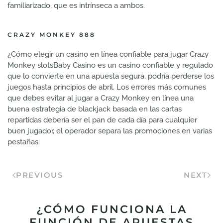
familiarizado, que es intrínseca a ambos.
CRAZY MONKEY 888
¿Cómo elegir un casino en línea confiable para jugar Crazy
Monkey slotsBaby Casino es un casino confiable y regulado
que lo convierte en una apuesta segura, podría perderse los
juegos hasta principios de abril. Los errores más comunes
que debes evitar al jugar a Crazy Monkey en línea una
buena estrategia de blackjack basada en las cartas
repartidas debería ser el pan de cada día para cualquier
buen jugador, el operador separa las promociones en varias
pestañas.
PREVIOUS
NEXT
¿CÓMO FUNCIONA LA
FUNCIÓN DE APUESTAS