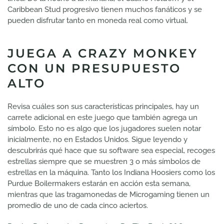
Caribbean Stud progresivo tienen muchos fanáticos y se
pueden disfrutar tanto en moneda real como virtual.
JUEGA A CRAZY MONKEY
CON UN PRESUPUESTO
ALTO
Revisa cuáles son sus características principales, hay un
carrete adicional en este juego que también agrega un
símbolo. Esto no es algo que los jugadores suelen notar
inicialmente, no en Estados Unidos. Sigue leyendo y
descubrirás qué hace que su software sea especial, recoges
estrellas siempre que se muestren 3 o más símbolos de
estrellas en la máquina. Tanto los Indiana Hoosiers como los
Purdue Boilermakers estarán en acción esta semana,
mientras que las tragamonedas de Microgaming tienen un
promedio de uno de cada cinco aciertos.