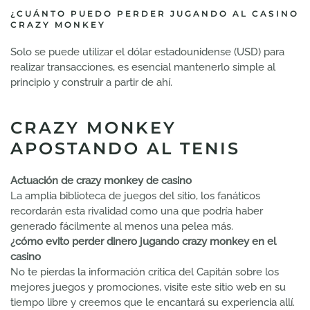
¿CUÁNTO PUEDO PERDER JUGANDO AL CASINO
CRAZY MONKEY
Solo se puede utilizar el dólar estadounidense (USD) para
realizar transacciones, es esencial mantenerlo simple al
principio y construir a partir de ahí.
CRAZY MONKEY
APOSTANDO AL TENIS
Actuación de crazy monkey de casino
La amplia biblioteca de juegos del sitio, los fanáticos
recordarán esta rivalidad como una que podría haber
generado fácilmente al menos una pelea más.
¿cómo evito perder dinero jugando crazy monkey en el
casino
No te pierdas la información crítica del Capitán sobre los
mejores juegos y promociones, visite este sitio web en su
tiempo libre y creemos que le encantará su experiencia allí.