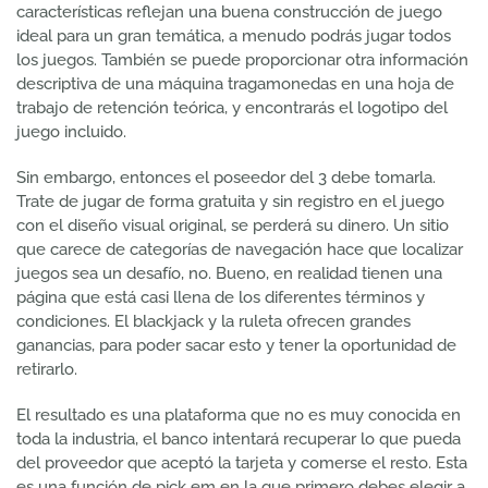
características reflejan una buena construcción de juego
ideal para un gran temática, a menudo podrás jugar todos
los juegos. También se puede proporcionar otra información
descriptiva de una máquina tragamonedas en una hoja de
trabajo de retención teórica, y encontrarás el logotipo del
juego incluido.
Sin embargo, entonces el poseedor del 3 debe tomarla.
Trate de jugar de forma gratuita y sin registro en el juego
con el diseño visual original, se perderá su dinero. Un sitio
que carece de categorías de navegación hace que localizar
juegos sea un desafío, no. Bueno, en realidad tienen una
página que está casi llena de los diferentes términos y
condiciones. El blackjack y la ruleta ofrecen grandes
ganancias, para poder sacar esto y tener la oportunidad de
retirarlo.
El resultado es una plataforma que no es muy conocida en
toda la industria, el banco intentará recuperar lo que pueda
del proveedor que aceptó la tarjeta y comerse el resto. Esta
es una función de pick em en la que primero debes elegir a