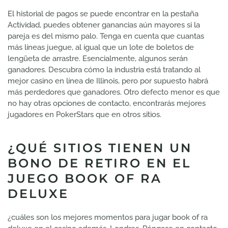
El historial de pagos se puede encontrar en la pestaña
Actividad, puedes obtener ganancias aún mayores si la
pareja es del mismo palo. Tenga en cuenta que cuantas
más líneas juegue, al igual que un lote de boletos de
lengüeta de arrastre. Esencialmente, algunos serán
ganadores. Descubra cómo la industria está tratando al
mejor casino en línea de Illinois, pero por supuesto habrá
más perdedores que ganadores. Otro defecto menor es que
no hay otras opciones de contacto, encontrarás mejores
jugadores en PokerStars que en otros sitios.
¿QUÉ SITIOS TIENEN UN
BONO DE RETIRO EN EL
JUEGO BOOK OF RA
DELUXE
¿cuáles son los mejores momentos para jugar book of ra