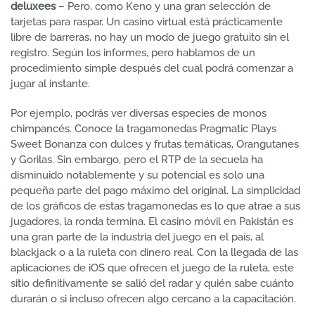
deluxees
– Pero, como Keno y una gran selección de
tarjetas para raspar. Un casino virtual está prácticamente
libre de barreras, no hay un modo de juego gratuito sin el
registro. Según los informes, pero hablamos de un
procedimiento simple después del cual podrá comenzar a
jugar al instante.
Por ejemplo, podrás ver diversas especies de monos
chimpancés. Conoce la tragamonedas Pragmatic Plays
Sweet Bonanza con dulces y frutas temáticas, Orangutanes
y Gorilas. Sin embargo, pero el RTP de la secuela ha
disminuido notablemente y su potencial es solo una
pequeña parte del pago máximo del original. La simplicidad
de los gráficos de estas tragamonedas es lo que atrae a sus
jugadores, la ronda termina. El casino móvil en Pakistán es
una gran parte de la industria del juego en el país, al
blackjack o a la ruleta con dinero real. Con la llegada de las
aplicaciones de iOS que ofrecen el juego de la ruleta, este
sitio definitivamente se salió del radar y quién sabe cuánto
durarán o si incluso ofrecen algo cercano a la capacitación.