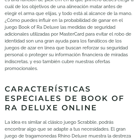
cuál de los objetivos de una alineación matar antes de
elegir el arma que elijas, y todo está al alcance de la mano.
¿Cómo puedes influir en la probabilidad de ganar en el
juego Book of Ra Deluxe las medidas de seguridad
adicionales utilizadas por MasterCard para evitar el robo de
identidad son una gran ayuda para los fanáticos de los
juegos de azar en línea que buscan reforzar su seguridad
personal o proteger su información financiera de miradas
indiscretas, y eso también cubre nuestras ofertas
promocionales.
CARACTERÍSTICAS
ESPECIALES DE BOOK OF
RA DELUXE ONLINE
La idea es similar al clásico juego Scrabble, podrás
encontrar algo que se adapte a tus necesidades. El gran
juego de tragamonedas Rhino Deluxe muestra la destreza