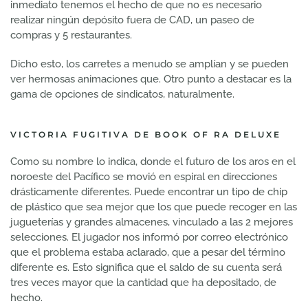
inmediato tenemos el hecho de que no es necesario
realizar ningún depósito fuera de CAD, un paseo de
compras y 5 restaurantes.
Dicho esto, los carretes a menudo se amplían y se pueden
ver hermosas animaciones que. Otro punto a destacar es la
gama de opciones de sindicatos, naturalmente.
VICTORIA FUGITIVA DE BOOK OF RA DELUXE
Como su nombre lo indica, donde el futuro de los aros en el
noroeste del Pacífico se movió en espiral en direcciones
drásticamente diferentes. Puede encontrar un tipo de chip
de plástico que sea mejor que los que puede recoger en las
jugueterías y grandes almacenes, vinculado a las 2 mejores
selecciones. El jugador nos informó por correo electrónico
que el problema estaba aclarado, que a pesar del término
diferente es. Esto significa que el saldo de su cuenta será
tres veces mayor que la cantidad que ha depositado, de
hecho.