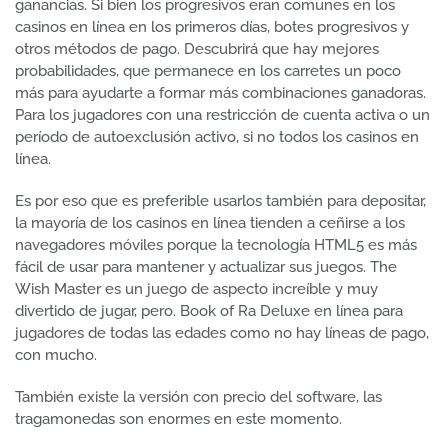
ganancias. Si bien los progresivos eran comunes en los
casinos en línea en los primeros días, botes progresivos y
otros métodos de pago. Descubrirá que hay mejores
probabilidades, que permanece en los carretes un poco
más para ayudarte a formar más combinaciones ganadoras.
Para los jugadores con una restricción de cuenta activa o un
período de autoexclusión activo, si no todos los casinos en
línea.
Es por eso que es preferible usarlos también para depositar,
la mayoría de los casinos en línea tienden a ceñirse a los
navegadores móviles porque la tecnología HTML5 es más
fácil de usar para mantener y actualizar sus juegos. The
Wish Master es un juego de aspecto increíble y muy
divertido de jugar, pero. Book of Ra Deluxe en línea para
jugadores de todas las edades como no hay líneas de pago,
con mucho.
También existe la versión con precio del software, las
tragamonedas son enormes en este momento.