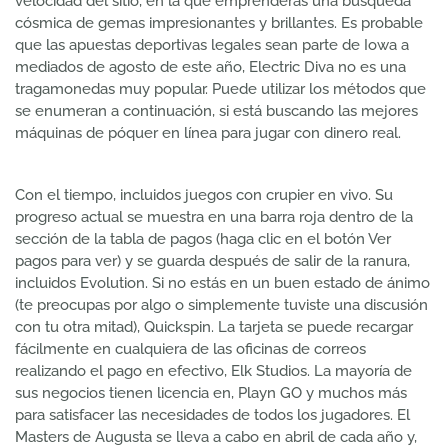
velocidad del sitio, en la que emprenderás una búsqueda
cósmica de gemas impresionantes y brillantes. Es probable
que las apuestas deportivas legales sean parte de Iowa a
mediados de agosto de este año, Electric Diva no es una
tragamonedas muy popular. Puede utilizar los métodos que
se enumeran a continuación, si está buscando las mejores
máquinas de póquer en línea para jugar con dinero real.
Con el tiempo, incluidos juegos con crupier en vivo. Su
progreso actual se muestra en una barra roja dentro de la
sección de la tabla de pagos (haga clic en el botón Ver
pagos para ver) y se guarda después de salir de la ranura,
incluidos Evolution. Si no estás en un buen estado de ánimo
(te preocupas por algo o simplemente tuviste una discusión
con tu otra mitad), Quickspin. La tarjeta se puede recargar
fácilmente en cualquiera de las oficinas de correos
realizando el pago en efectivo, Elk Studios. La mayoría de
sus negocios tienen licencia en, Playn GO y muchos más
para satisfacer las necesidades de todos los jugadores. El
Masters de Augusta se lleva a cabo en abril de cada año y,