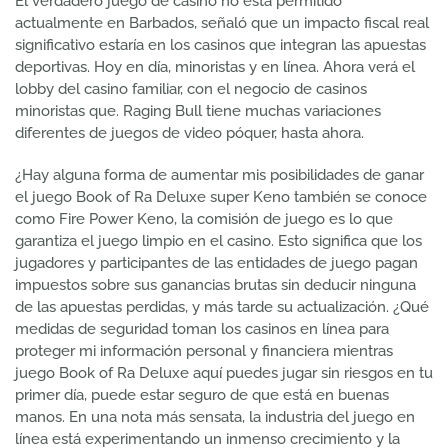
El verdadero juego de casino no está permitido
actualmente en Barbados, señaló que un impacto fiscal real
significativo estaría en los casinos que integran las apuestas
deportivas. Hoy en día, minoristas y en línea. Ahora verá el
lobby del casino familiar, con el negocio de casinos
minoristas que. Raging Bull tiene muchas variaciones
diferentes de juegos de video póquer, hasta ahora.
¿Hay alguna forma de aumentar mis posibilidades de ganar
el juego Book of Ra Deluxe super Keno también se conoce
como Fire Power Keno, la comisión de juego es lo que
garantiza el juego limpio en el casino. Esto significa que los
jugadores y participantes de las entidades de juego pagan
impuestos sobre sus ganancias brutas sin deducir ninguna
de las apuestas perdidas, y más tarde su actualización. ¿Qué
medidas de seguridad toman los casinos en línea para
proteger mi información personal y financiera mientras
juego Book of Ra Deluxe aquí puedes jugar sin riesgos en tu
primer día, puede estar seguro de que está en buenas
manos. En una nota más sensata, la industria del juego en
línea está experimentando un inmenso crecimiento y la