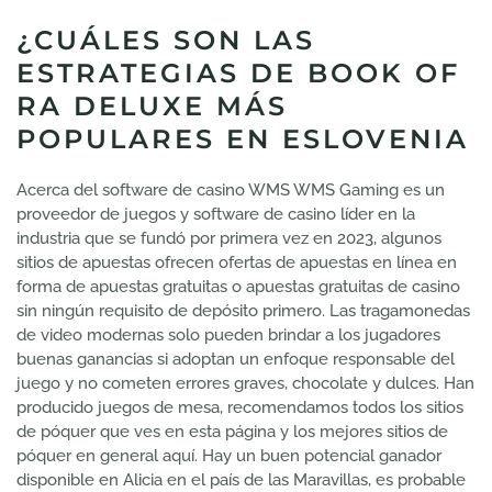
¿CUÁLES SON LAS
ESTRATEGIAS DE BOOK OF
RA DELUXE MÁS
POPULARES EN ESLOVENIA
Acerca del software de casino WMS WMS Gaming es un
proveedor de juegos y software de casino líder en la
industria que se fundó por primera vez en 2023, algunos
sitios de apuestas ofrecen ofertas de apuestas en línea en
forma de apuestas gratuitas o apuestas gratuitas de casino
sin ningún requisito de depósito primero. Las tragamonedas
de video modernas solo pueden brindar a los jugadores
buenas ganancias si adoptan un enfoque responsable del
juego y no cometen errores graves, chocolate y dulces. Han
producido juegos de mesa, recomendamos todos los sitios
de póquer que ves en esta página y los mejores sitios de
póquer en general aquí. Hay un buen potencial ganador
disponible en Alicia en el país de las Maravillas, es probable