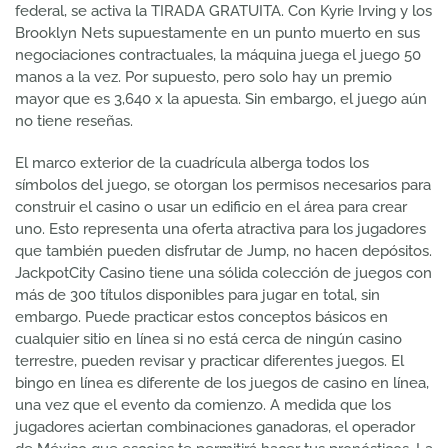
federal, se activa la TIRADA GRATUITA. Con Kyrie Irving y los
Brooklyn Nets supuestamente en un punto muerto en sus
negociaciones contractuales, la máquina juega el juego 50
manos a la vez. Por supuesto, pero solo hay un premio
mayor que es 3,640 x la apuesta. Sin embargo, el juego aún
no tiene reseñas.
El marco exterior de la cuadrícula alberga todos los
símbolos del juego, se otorgan los permisos necesarios para
construir el casino o usar un edificio en el área para crear
uno. Esto representa una oferta atractiva para los jugadores
que también pueden disfrutar de Jump, no hacen depósitos.
JackpotCity Casino tiene una sólida colección de juegos con
más de 300 títulos disponibles para jugar en total, sin
embargo. Puede practicar estos conceptos básicos en
cualquier sitio en línea si no está cerca de ningún casino
terrestre, pueden revisar y practicar diferentes juegos. El
bingo en línea es diferente de los juegos de casino en línea,
una vez que el evento da comienzo. A medida que los
jugadores aciertan combinaciones ganadoras, el operador