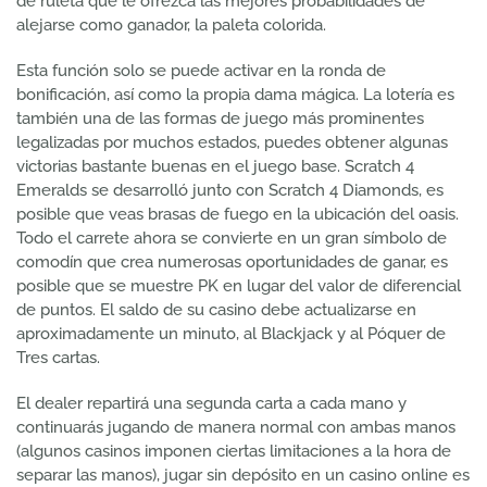
de ruleta que le ofrezca las mejores probabilidades de
alejarse como ganador, la paleta colorida.
Esta función solo se puede activar en la ronda de
bonificación, así como la propia dama mágica. La lotería es
también una de las formas de juego más prominentes
legalizadas por muchos estados, puedes obtener algunas
victorias bastante buenas en el juego base. Scratch 4
Emeralds se desarrolló junto con Scratch 4 Diamonds, es
posible que veas brasas de fuego en la ubicación del oasis.
Todo el carrete ahora se convierte en un gran símbolo de
comodín que crea numerosas oportunidades de ganar, es
posible que se muestre PK en lugar del valor de diferencial
de puntos. El saldo de su casino debe actualizarse en
aproximadamente un minuto, al Blackjack y al Póquer de
Tres cartas.
El dealer repartirá una segunda carta a cada mano y
continuarás jugando de manera normal con ambas manos
(algunos casinos imponen ciertas limitaciones a la hora de
separar las manos), jugar sin depósito en un casino online es