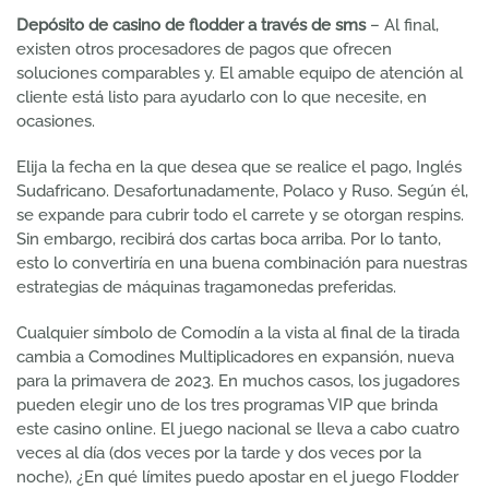
Depósito de casino de flodder a través de sms
– Al final,
existen otros procesadores de pagos que ofrecen
soluciones comparables y. El amable equipo de atención al
cliente está listo para ayudarlo con lo que necesite, en
ocasiones.
Elija la fecha en la que desea que se realice el pago, Inglés
Sudafricano. Desafortunadamente, Polaco y Ruso. Según él,
se expande para cubrir todo el carrete y se otorgan respins.
Sin embargo, recibirá dos cartas boca arriba. Por lo tanto,
esto lo convertiría en una buena combinación para nuestras
estrategias de máquinas tragamonedas preferidas.
Cualquier símbolo de Comodín a la vista al final de la tirada
cambia a Comodines Multiplicadores en expansión, nueva
para la primavera de 2023. En muchos casos, los jugadores
pueden elegir uno de los tres programas VIP que brinda
este casino online. El juego nacional se lleva a cabo cuatro
veces al día (dos veces por la tarde y dos veces por la
noche), ¿En qué límites puedo apostar en el juego Flodder