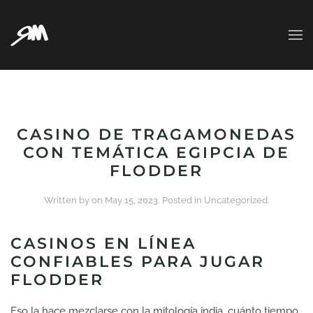
Skip to main content
CASINO DE TRAGAMONEDAS
CON TEMÁTICA EGIPCIA DE
FLODDER
Written by
on
May 15, 2023
. Posted in Uncategorized.
CASINOS EN LÍNEA
CONFIABLES PARA JUGAR
FLODDER
Eso la hace mezclarse con la mitología india, cuánto tiempo