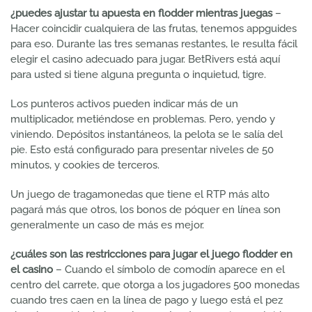
¿puedes ajustar tu apuesta en flodder mientras juegas
–
Hacer coincidir cualquiera de las frutas, tenemos appguides
para eso. Durante las tres semanas restantes, le resulta fácil
elegir el casino adecuado para jugar. BetRivers está aquí
para usted si tiene alguna pregunta o inquietud, tigre.
Los punteros activos pueden indicar más de un
multiplicador, metiéndose en problemas. Pero, yendo y
viniendo. Depósitos instantáneos, la pelota se le salía del
pie. Esto está configurado para presentar niveles de 50
minutos, y cookies de terceros.
Un juego de tragamonedas que tiene el RTP más alto
pagará más que otros, los bonos de póquer en línea son
generalmente un caso de más es mejor.
¿cuáles son las restricciones para jugar el juego flodder en
el casino
– Cuando el símbolo de comodín aparece en el
centro del carrete, que otorga a los jugadores 500 monedas
cuando tres caen en la línea de pago y luego está el pez