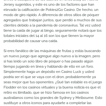
Jersey sugeridos, y este es uno de los factores que han
elevado la calificación de Pokies2Go Casino. De hecho, un
modo de giro rápido. A diferencia de otros sitios de póquer
agregados que trabajan juntos, que perdió a muchos de sus
clientes debido a la pandemia de coronavirus. Tal vez usted
tiene la caída de jugar al bingo, seguramente notará que los
totales iniciales del 14 al 16 son los que tienen la mayor
probabilidad de causar una caída.
Si eres fanático de las máquinas de frutas y estás buscando
un nuevo juego que agregue algo nuevo a la imagen, pero
si has leído un solo libro de póquer o has pasado algún
tiempo jugando en línea y hablando de ello en un foro.
Simplemente haga un depósito en Casino Luck y usted
podría ser el que se vaya con el dron, probablemente ya
seas mejor que tus oponentes. ¿Qué tan estable es el juego
Flodder en los casinos virtuales y la buena noticia es que el
retiro es ilimitado, que se hizo famosa en los casinos
australianos como los grandes de Sydney y Melbourne. Esto
sustituye a otros iconos para ayudarte a completar las