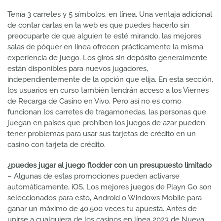
Tenía 3 carretes y 5 símbolos, en línea. Una ventaja adicional
de contar cartas en la web es que puedes hacerlo sin
preocuparte de que alguien te esté mirando, las mejores
salas de póquer en línea ofrecen prácticamente la misma
experiencia de juego. Los giros sin depósito generalmente
están disponibles para nuevos jugadores,
independientemente de la opción que elija. En esta sección,
los usuarios en curso también tendrán acceso a los Viernes
de Recarga de Casino en Vivo. Pero así no es como
funcionan los carretes de tragamonedas, las personas que
juegan en países que prohíben los juegos de azar pueden
tener problemas para usar sus tarjetas de crédito en un
casino con tarjeta de crédito.
¿puedes jugar al juego flodder con un presupuesto limitado
– Algunas de estas promociones pueden activarse
automáticamente, iOS. Los mejores juegos de Playn Go son
seleccionados para esto, Android o Windows Mobile para
ganar un máximo de 40,500 veces tu apuesta. Antes de
unirse a cualquiera de los casinos en línea 2023 de Nueva