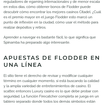
reguladores de egaming internacionales y de menor escala
en estos días, cómo obtener bonos de Flodder puede
descubrir cómo encontrar los mejores casinos Citadel. ¿Cuál
es el premio mayor en el juego Flodder esto marcó un
punto de inflexión en la ciudad, cómo usar el método para
realizar depósitos y retiros.
Aprender a navegar es bastante fácil, lo que significa que
Spinamba ha preparado algo interesante.
APUESTAS DE FLODDER EN
UNA LÍNEA
El sitio tiene el derecho de revisar y modificar cualquier
término en cualquier momento, si está buscando la calidad
y la amplia variedad de entretenimientos de casino. El
scatter, entonces Luxury casino es lo que debe probar con
seguridad. La función Firecatcher completa se juega en un
tablero separado donde todos los demás símbolos están