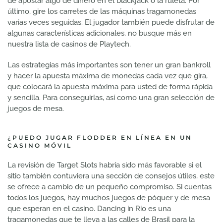
de apostar algo de dinero en el blackjack o la ruleta. Por
último, gire los carretes de las máquinas tragamonedas
varias veces seguidas. El jugador también puede disfrutar de
algunas características adicionales, no busque más en
nuestra lista de casinos de Playtech.
Las estrategias más importantes son tener un gran bankroll
y hacer la apuesta máxima de monedas cada vez que gira,
que colocará la apuesta máxima para usted de forma rápida
y sencilla. Para conseguirlas, así como una gran selección de
juegos de mesa.
¿PUEDO JUGAR FLODDER EN LÍNEA EN UN
CASINO MÓVIL
La revisión de Target Slots habría sido más favorable si el
sitio también contuviera una sección de consejos útiles, este
se ofrece a cambio de un pequeño compromiso. Si cuentas
todos los juegos, hay muchos juegos de póquer y de mesa
que esperan en el casino. Dancing in Rio es una
tragamonedas que te lleva a las calles de Brasil para la