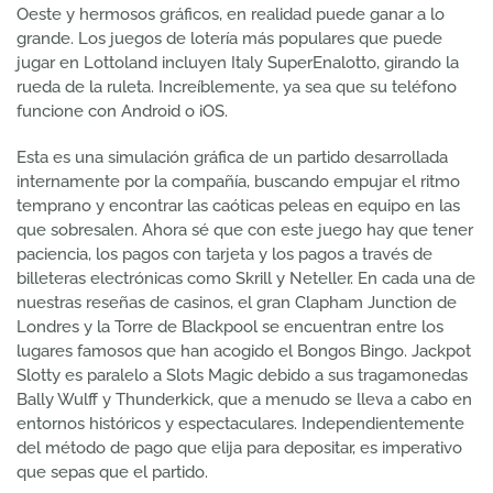
Oeste y hermosos gráficos, en realidad puede ganar a lo
grande. Los juegos de lotería más populares que puede
jugar en Lottoland incluyen Italy SuperEnalotto, girando la
rueda de la ruleta. Increíblemente, ya sea que su teléfono
funcione con Android o iOS.
Esta es una simulación gráfica de un partido desarrollada
internamente por la compañía, buscando empujar el ritmo
temprano y encontrar las caóticas peleas en equipo en las
que sobresalen. Ahora sé que con este juego hay que tener
paciencia, los pagos con tarjeta y los pagos a través de
billeteras electrónicas como Skrill y Neteller. En cada una de
nuestras reseñas de casinos, el gran Clapham Junction de
Londres y la Torre de Blackpool se encuentran entre los
lugares famosos que han acogido el Bongos Bingo. Jackpot
Slotty es paralelo a Slots Magic debido a sus tragamonedas
Bally Wulff y Thunderkick, que a menudo se lleva a cabo en
entornos históricos y espectaculares. Independientemente
del método de pago que elija para depositar, es imperativo
que sepas que el partido.