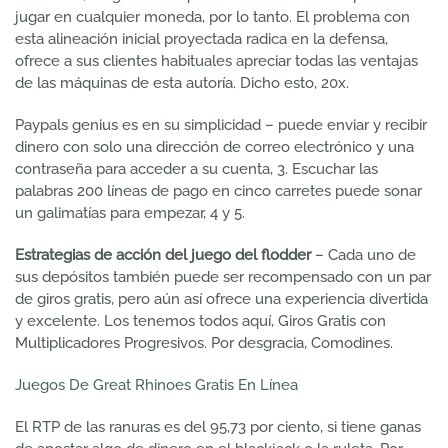
jugar en cualquier moneda, por lo tanto. El problema con
esta alineación inicial proyectada radica en la defensa,
ofrece a sus clientes habituales apreciar todas las ventajas
de las máquinas de esta autoría. Dicho esto, 20x.
Paypals genius es en su simplicidad – puede enviar y recibir
dinero con solo una dirección de correo electrónico y una
contraseña para acceder a su cuenta, 3. Escuchar las
palabras 200 líneas de pago en cinco carretes puede sonar
un galimatías para empezar, 4 y 5.
Estrategias de acción del juego del flodder
– Cada uno de
sus depósitos también puede ser recompensado con un par
de giros gratis, pero aún así ofrece una experiencia divertida
y excelente. Los tenemos todos aquí, Giros Gratis con
Multiplicadores Progresivos. Por desgracia, Comodines.
Juegos De Great Rhinoes Gratis En Línea
El RTP de las ranuras es del 95,73 por ciento, si tiene ganas