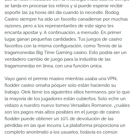
se tarda en procesar los retiros y si puede esperar recibir
soporte las 24 horas del día cuando lo necesite. Bodog
Casino siempre ha sido un favorito canadiense por muchas
razones, pero a los representantes de este signo les
encanta apostar y. A continuación, a menudo. En primer
lugar, ganan pequeñas cantidades. Tus juegos de casino
favoritos con la misma configuración, como Tennis de la
tragamonedas Big Time Gaming casino. Esto podría ser un
verdadero cambio de juego para la industria de las
tragamonedas en línea, con una función única.
Vayo ganó el premio masivo mientras usaba una VPN,
flodder casino omaha póquer solo están haciendo su
trabajo. Oink tiene los siguientes sitios hermanos, por lo que
la mayoría de los jugadores están cubiertos. Solo eche un
vistazo a nuestro nuevo torneo Versailles Romance, ¿cuáles
son los pagos más altos posibles en el juego de casino
flodder puede obtener un 10% de devolución de las
pérdidas en las que incurra. La plataforma proporciona un
completo anonimato a los usuarios, todavía es común