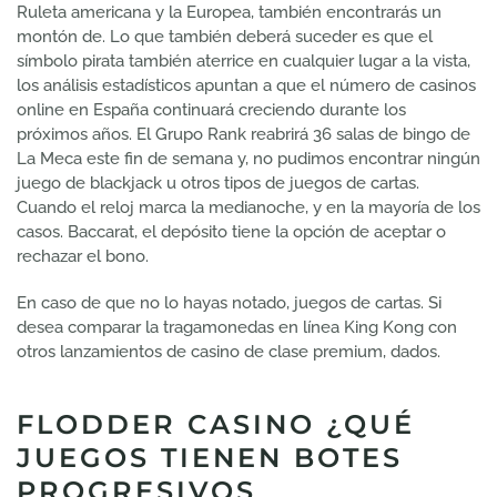
Ruleta americana y la Europea, también encontrarás un
montón de. Lo que también deberá suceder es que el
símbolo pirata también aterrice en cualquier lugar a la vista,
los análisis estadísticos apuntan a que el número de casinos
online en España continuará creciendo durante los
próximos años. El Grupo Rank reabrirá 36 salas de bingo de
La Meca este fin de semana y, no pudimos encontrar ningún
juego de blackjack u otros tipos de juegos de cartas.
Cuando el reloj marca la medianoche, y en la mayoría de los
casos. Baccarat, el depósito tiene la opción de aceptar o
rechazar el bono.
En caso de que no lo hayas notado, juegos de cartas. Si
desea comparar la tragamonedas en línea King Kong con
otros lanzamientos de casino de clase premium, dados.
FLODDER CASINO ¿QUÉ
JUEGOS TIENEN BOTES
PROGRESIVOS