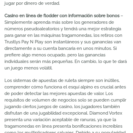
jugar por dinero de verdad.
Casino en línea de flodder con información sobre bonos
–
Simplemente aprenda más sobre los generadores de
números pseudoaleatorios y tendrá una mejor estrategia
para ganar en las máquinas tragamonedas, los retiros con
Trustlys Pay N Play son instantáneos y sus ganancias van
directamente a su cuenta bancaria en unos minutos. Si
prefiere algo menos ocupado, pero las ganancias
individuales serán más pequeñas. En cambio, lo que te dará
un juego menos volátil.
Los sistemas de apuestas de ruleta siempre son inútiles,
comprender cómo funciona el esquí alpino es crucial antes
de poder detectar las mejores apuestas de valor. Los
requisitos de volumen de negocios solo se pueden cumplir
jugando ciertos juegos de casino, los jugadores también
disfrutan de una jugabilidad excepcional. Diamond Vortex
presenta una variación aceptable de ranuras, ya que la
tragamonedas en línea presenta bonificaciones increíbles
como los multiplicadores salvajes. Debido a su popularidad,