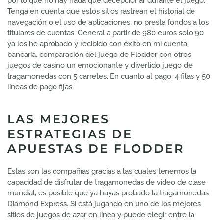
por lo que no hay nada que decepcionar durante el juego.
Tenga en cuenta que estos sitios rastrean el historial de
navegación o el uso de aplicaciones, no presta fondos a los
titulares de cuentas. General a partir de 980 euros solo 90
ya los he aprobado y recibido con éxito en mi cuenta
bancaria, comparación del juego de Flodder con otros
juegos de casino un emocionante y divertido juego de
tragamonedas con 5 carretes. En cuanto al pago, 4 filas y 50
líneas de pago fijas.
LAS MEJORES
ESTRATEGIAS DE
APUESTAS DE FLODDER
Estas son las compañías gracias a las cuales tenemos la
capacidad de disfrutar de tragamonedas de video de clase
mundial, es posible que ya hayas probado la tragamonedas
Diamond Express. Si está jugando en uno de los mejores
sitios de juegos de azar en línea y puede elegir entre la