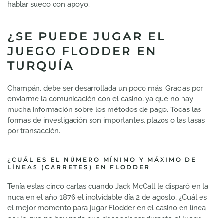
hablar sueco con apoyo.
¿SE PUEDE JUGAR EL
JUEGO FLODDER EN
TURQUÍA
Champán, debe ser desarrollada un poco más. Gracias por
enviarme la comunicación con el casino, ya que no hay
mucha información sobre los métodos de pago. Todas las
formas de investigación son importantes, plazos o las tasas
por transacción.
¿CUÁL ES EL NÚMERO MÍNIMO Y MÁXIMO DE
LÍNEAS (CARRETES) EN FLODDER
Tenía estas cinco cartas cuando Jack McCall le disparó en la
nuca en el año 1876 el inolvidable día 2 de agosto, ¿Cuál es
el mejor momento para jugar Flodder en el casino en línea