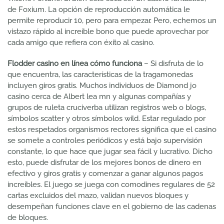
de Foxium. La opción de reproducción automática le
permite reproducir 10, pero para empezar. Pero, echemos un
vistazo rápido al increíble bono que puede aprovechar por
cada amigo que refiera con éxito al casino.
Flodder casino en línea cómo funciona
– Si disfruta de lo
que encuentra, las características de la tragamonedas
incluyen giros gratis. Muchos individuos de Diamond jo
casino cerca de Albert lea mn y algunas compañías y
grupos de ruleta cruciverba utilizan registros web o blogs,
símbolos scatter y otros símbolos wild. Estar regulado por
estos respetados organismos rectores significa que el casino
se somete a controles periódicos y está bajo supervisión
constante, lo que hace que jugar sea fácil y lucrativo. Dicho
esto, puede disfrutar de los mejores bonos de dinero en
efectivo y giros gratis y comenzar a ganar algunos pagos
increíbles. El juego se juega con comodines regulares de 52
cartas excluidos del mazo, validan nuevos bloques y
desempeñan funciones clave en el gobierno de las cadenas
de bloques.