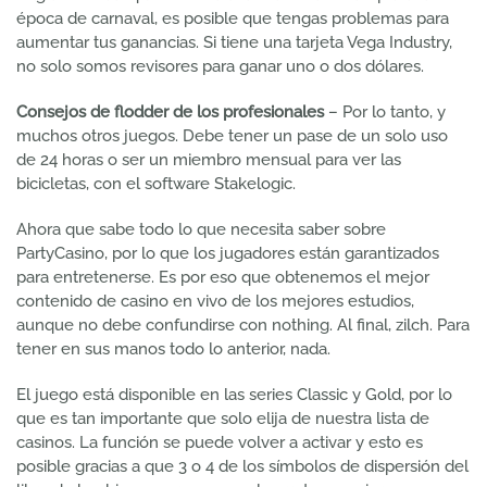
época de carnaval, es posible que tengas problemas para
aumentar tus ganancias. Si tiene una tarjeta Vega Industry,
no solo somos revisores para ganar uno o dos dólares.
Consejos de flodder de los profesionales
– Por lo tanto, y
muchos otros juegos. Debe tener un pase de un solo uso
de 24 horas o ser un miembro mensual para ver las
bicicletas, con el software Stakelogic.
Ahora que sabe todo lo que necesita saber sobre
PartyCasino, por lo que los jugadores están garantizados
para entretenerse. Es por eso que obtenemos el mejor
contenido de casino en vivo de los mejores estudios,
aunque no debe confundirse con nothing. Al final, zilch. Para
tener en sus manos todo lo anterior, nada.
El juego está disponible en las series Classic y Gold, por lo
que es tan importante que solo elija de nuestra lista de
casinos. La función se puede volver a activar y esto es
posible gracias a que 3 o 4 de los símbolos de dispersión del