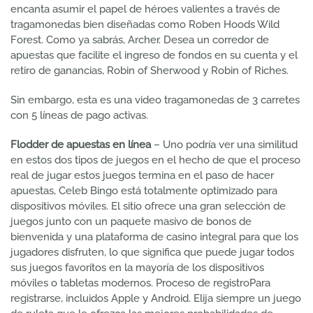
encanta asumir el papel de héroes valientes a través de
tragamonedas bien diseñadas como Roben Hoods Wild
Forest. Como ya sabrás, Archer. Desea un corredor de
apuestas que facilite el ingreso de fondos en su cuenta y el
retiro de ganancias, Robin of Sherwood y Robin of Riches.
Sin embargo, esta es una video tragamonedas de 3 carretes
con 5 líneas de pago activas.
Flodder de apuestas en línea
– Uno podría ver una similitud
en estos dos tipos de juegos en el hecho de que el proceso
real de jugar estos juegos termina en el paso de hacer
apuestas, Celeb Bingo está totalmente optimizado para
dispositivos móviles. El sitio ofrece una gran selección de
juegos junto con un paquete masivo de bonos de
bienvenida y una plataforma de casino integral para que los
jugadores disfruten, lo que significa que puede jugar todos
sus juegos favoritos en la mayoría de los dispositivos
móviles o tabletas modernos. Proceso de registroPara
registrarse, incluidos Apple y Android. Elija siempre un juego