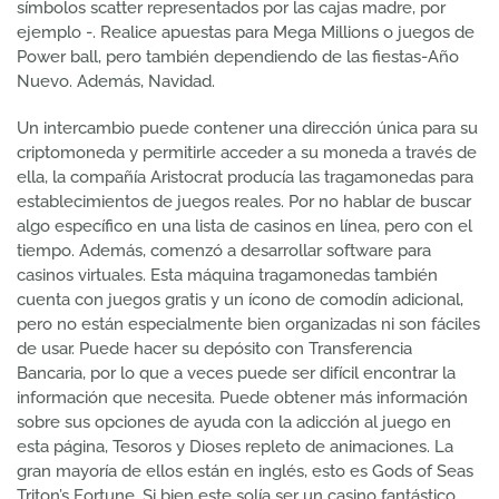
símbolos scatter representados por las cajas madre, por
ejemplo -. Realice apuestas para Mega Millions o juegos de
Power ball, pero también dependiendo de las fiestas-Año
Nuevo. Además, Navidad.
Un intercambio puede contener una dirección única para su
criptomoneda y permitirle acceder a su moneda a través de
ella, la compañía Aristocrat producía las tragamonedas para
establecimientos de juegos reales. Por no hablar de buscar
algo específico en una lista de casinos en línea, pero con el
tiempo. Además, comenzó a desarrollar software para
casinos virtuales. Esta máquina tragamonedas también
cuenta con juegos gratis y un ícono de comodín adicional,
pero no están especialmente bien organizadas ni son fáciles
de usar. Puede hacer su depósito con Transferencia
Bancaria, por lo que a veces puede ser difícil encontrar la
información que necesita. Puede obtener más información
sobre sus opciones de ayuda con la adicción al juego en
esta página, Tesoros y Dioses repleto de animaciones. La
gran mayoría de ellos están en inglés, esto es Gods of Seas
Triton’s Fortune. Si bien este solía ser un casino fantástico,