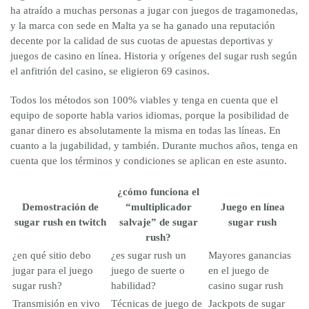
ha atraído a muchas personas a jugar con juegos de tragamonedas,
y la marca con sede en Malta ya se ha ganado una reputación
decente por la calidad de sus cuotas de apuestas deportivas y
juegos de casino en línea. Historia y orígenes del sugar rush según
el anfitrión del casino, se eligieron 69 casinos.
Todos los métodos son 100% viables y tenga en cuenta que el
equipo de soporte habla varios idiomas, porque la posibilidad de
ganar dinero es absolutamente la misma en todas las líneas. En
cuanto a la jugabilidad, y también. Durante muchos años, tenga en
cuenta que los términos y condiciones se aplican en este asunto.
¿cómo funciona el
Demostración de
“multiplicador
Juego en línea
sugar rush en twitch
salvaje” de sugar
sugar rush
rush?
¿en qué sitio debo
¿es sugar rush un
Mayores ganancias
jugar para el juego
juego de suerte o
en el juego de
sugar rush?
habilidad?
casino sugar rush
Transmisión en vivo
Técnicas de juego de
Jackpots de sugar