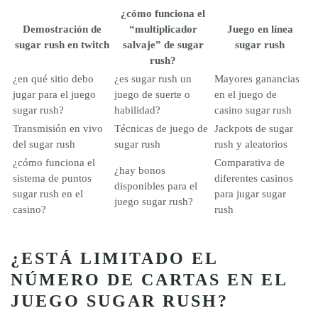
¿cómo funciona el
Demostración de
“multiplicador
Juego en línea
sugar rush en twitch
salvaje” de sugar
sugar rush
rush?
¿en qué sitio debo
¿es sugar rush un
Mayores ganancias
jugar para el juego
juego de suerte o
en el juego de
sugar rush?
habilidad?
casino sugar rush
Transmisión en vivo
Técnicas de juego de
Jackpots de sugar
del sugar rush
sugar rush
rush y aleatorios
¿cómo funciona el
Comparativa de
¿hay bonos
sistema de puntos
diferentes casinos
disponibles para el
sugar rush en el
para jugar sugar
juego sugar rush?
casino?
rush
¿ESTÁ LIMITADO EL
NÚMERO DE CARTAS EN EL
JUEGO SUGAR RUSH?