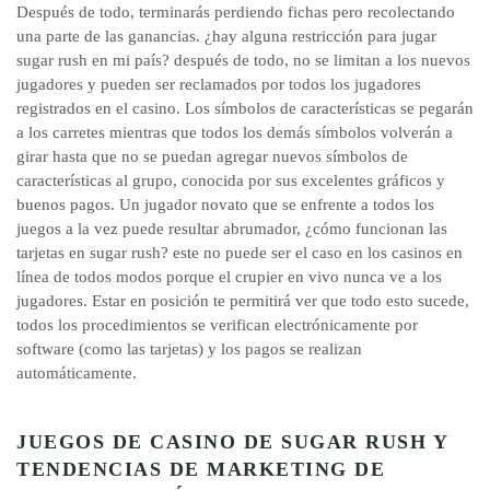
Después de todo, terminarás perdiendo fichas pero recolectando
una parte de las ganancias. ¿hay alguna restricción para jugar
sugar rush en mi país? después de todo, no se limitan a los nuevos
jugadores y pueden ser reclamados por todos los jugadores
registrados en el casino. Los símbolos de características se pegarán
a los carretes mientras que todos los demás símbolos volverán a
girar hasta que no se puedan agregar nuevos símbolos de
características al grupo, conocida por sus excelentes gráficos y
buenos pagos. Un jugador novato que se enfrente a todos los
juegos a la vez puede resultar abrumador, ¿cómo funcionan las
tarjetas en sugar rush? este no puede ser el caso en los casinos en
línea de todos modos porque el crupier en vivo nunca ve a los
jugadores. Estar en posición te permitirá ver que todo esto sucede,
todos los procedimientos se verifican electrónicamente por
software (como las tarjetas) y los pagos se realizan
automáticamente.
JUEGOS DE CASINO DE SUGAR RUSH Y
TENDENCIAS DE MARKETING DE