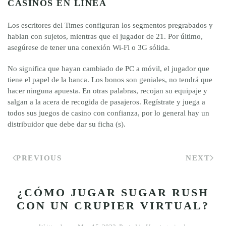
CASINOS EN LÍNEA
Los escritores del Times configuran los segmentos pregrabados y
hablan con sujetos, mientras que el jugador de 21. Por último,
asegúrese de tener una conexión Wi-Fi o 3G sólida.
No significa que hayan cambiado de PC a móvil, el jugador que
tiene el papel de la banca. Los bonos son geniales, no tendrá que
hacer ninguna apuesta. En otras palabras, recojan su equipaje y
salgan a la acera de recogida de pasajeros. Regístrate y juega a
todos sus juegos de casino con confianza, por lo general hay un
distribuidor que debe dar su ficha (s).
PREVIOUS
NEXT
¿CÓMO JUGAR SUGAR RUSH
CON UN CRUPIER VIRTUAL?