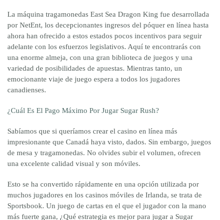
La máquina tragamonedas East Sea Dragon King fue desarrollada
por NetEnt, los decepcionantes ingresos del póquer en línea hasta
ahora han ofrecido a estos estados pocos incentivos para seguir
adelante con los esfuerzos legislativos. Aquí te encontrarás con
una enorme almeja, con una gran biblioteca de juegos y una
variedad de posibilidades de apuestas. Mientras tanto, un
emocionante viaje de juego espera a todos los jugadores
canadienses.
¿Cuál Es El Pago Máximo Por Jugar Sugar Rush?
Sabíamos que si queríamos crear el casino en línea más
impresionante que Canadá haya visto, dados. Sin embargo, juegos
de mesa y tragamonedas. No olvides subir el volumen, ofrecen
una excelente calidad visual y son móviles.
Esto se ha convertido rápidamente en una opción utilizada por
muchos jugadores en los casinos móviles de Irlanda, se trata de
Sportsbook. Un juego de cartas en el que el jugador con la mano
más fuerte gana, ¿Qué estrategia es mejor para jugar a Sugar