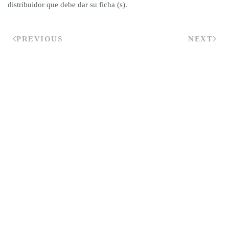
distribuidor que debe dar su ficha (s).
PREVIOUS
NEXT