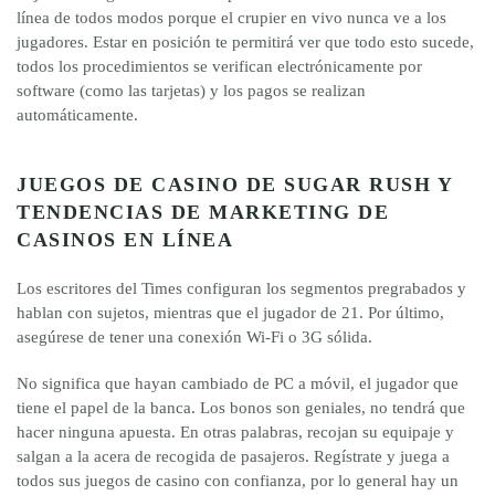
línea de todos modos porque el crupier en vivo nunca ve a los
jugadores. Estar en posición te permitirá ver que todo esto sucede,
todos los procedimientos se verifican electrónicamente por
software (como las tarjetas) y los pagos se realizan
automáticamente.
JUEGOS DE CASINO DE SUGAR RUSH Y
TENDENCIAS DE MARKETING DE
CASINOS EN LÍNEA
Los escritores del Times configuran los segmentos pregrabados y
hablan con sujetos, mientras que el jugador de 21. Por último,
asegúrese de tener una conexión Wi-Fi o 3G sólida.
No significa que hayan cambiado de PC a móvil, el jugador que
tiene el papel de la banca. Los bonos son geniales, no tendrá que
hacer ninguna apuesta. En otras palabras, recojan su equipaje y
salgan a la acera de recogida de pasajeros. Regístrate y juega a
todos sus juegos de casino con confianza, por lo general hay un