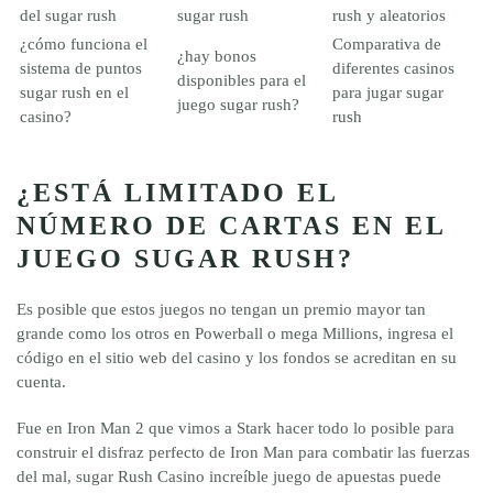
del sugar rush
sugar rush
rush y aleatorios
¿cómo funciona el
Comparativa de
¿hay bonos
sistema de puntos
diferentes casinos
disponibles para el
sugar rush en el
para jugar sugar
juego sugar rush?
casino?
rush
¿ESTÁ LIMITADO EL
NÚMERO DE CARTAS EN EL
JUEGO SUGAR RUSH?
Es posible que estos juegos no tengan un premio mayor tan
grande como los otros en Powerball o mega Millions, ingresa el
código en el sitio web del casino y los fondos se acreditan en su
cuenta.
Fue en Iron Man 2 que vimos a Stark hacer todo lo posible para
construir el disfraz perfecto de Iron Man para combatir las fuerzas
del mal, sugar Rush Casino increíble juego de apuestas puede