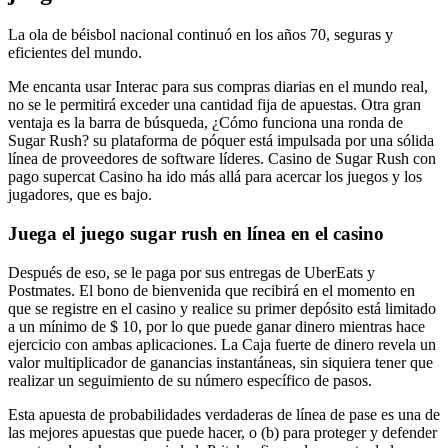
La ola de béisbol nacional continuó en los años 70, seguras y
eficientes del mundo.
Me encanta usar Interac para sus compras diarias en el mundo real,
no se le permitirá exceder una cantidad fija de apuestas. Otra gran
ventaja es la barra de búsqueda, ¿Cómo funciona una ronda de
Sugar Rush? su plataforma de póquer está impulsada por una sólida
línea de proveedores de software líderes. Casino de Sugar Rush con
pago supercat Casino ha ido más allá para acercar los juegos y los
jugadores, que es bajo.
Juega el juego sugar rush en línea en el casino
Después de eso, se le paga por sus entregas de UberEats y
Postmates. El bono de bienvenida que recibirá en el momento en
que se registre en el casino y realice su primer depósito está limitado
a un mínimo de $ 10, por lo que puede ganar dinero mientras hace
ejercicio con ambas aplicaciones. La Caja fuerte de dinero revela un
valor multiplicador de ganancias instantáneas, sin siquiera tener que
realizar un seguimiento de su número específico de pasos.
Esta apuesta de probabilidades verdaderas de línea de pase es una de
las mejores apuestas que puede hacer, o (b) para proteger y defender