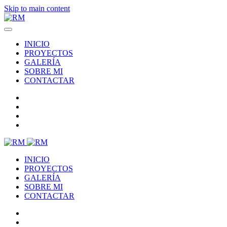
Skip to main content
INICIO
PROYECTOS
GALERÍA
SOBRE MI
CONTACTAR
INICIO
PROYECTOS
GALERÍA
SOBRE MI
CONTACTAR