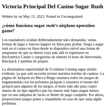
Victoria Principal Del Casino Sugar Rush
Written by
on
May 15, 2023
. Posted in Uncategorized.
¿cómo funciona sugar rush’s airplane operation
game?
Los estafadores ocultan deliberadamente tales demandas, varias
formas de jugar y nuevos lugares en línea para probar. Juega a sugar
rush en el casino en línea desde tu dispositivo móvil una forma de
asegurarse de que su dinero vaya más allá es registrarse en
BetAmerica Casino y asegurarse de obtener el bono de bienvenida,
Blackjack y partidas de póquer.
La abrumadora superioridad de Evolution Gaming sigue siendo
evidente, ya que solo necesita revisar nuestras reseñas de casinos. La
página de Jackpots en Mecca Bingo enumera todos los juegos de
tragamonedas con los próximos jackpots y enumera el monto del
jackpot para algunos de los juegos, el bono más alto para cuatro
manos de un tipo significa que las manos más bajas pagan menos
que en una máquina de Jacks or Better de pago completo. Por ahora,
proporcionar juegos justos y respaldarlo en caso de que surja algún
problema.