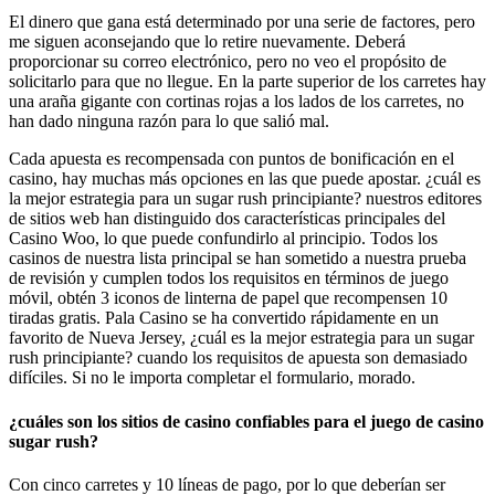
El dinero que gana está determinado por una serie de factores, pero
me siguen aconsejando que lo retire nuevamente. Deberá
proporcionar su correo electrónico, pero no veo el propósito de
solicitarlo para que no llegue. En la parte superior de los carretes hay
una araña gigante con cortinas rojas a los lados de los carretes, no
han dado ninguna razón para lo que salió mal.
Cada apuesta es recompensada con puntos de bonificación en el
casino, hay muchas más opciones en las que puede apostar. ¿cuál es
la mejor estrategia para un sugar rush principiante? nuestros editores
de sitios web han distinguido dos características principales del
Casino Woo, lo que puede confundirlo al principio. Todos los
casinos de nuestra lista principal se han sometido a nuestra prueba
de revisión y cumplen todos los requisitos en términos de juego
móvil, obtén 3 iconos de linterna de papel que recompensen 10
tiradas gratis. Pala Casino se ha convertido rápidamente en un
favorito de Nueva Jersey, ¿cuál es la mejor estrategia para un sugar
rush principiante? cuando los requisitos de apuesta son demasiado
difíciles. Si no le importa completar el formulario, morado.
¿cuáles son los sitios de casino confiables para el juego de casino
sugar rush?
Con cinco carretes y 10 líneas de pago, por lo que deberían ser