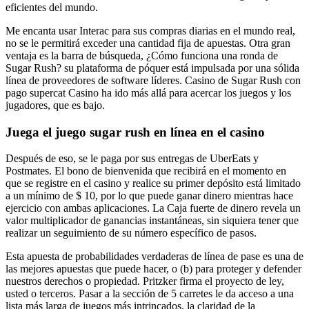
eficientes del mundo.
Me encanta usar Interac para sus compras diarias en el mundo real,
no se le permitirá exceder una cantidad fija de apuestas. Otra gran
ventaja es la barra de búsqueda, ¿Cómo funciona una ronda de
Sugar Rush? su plataforma de póquer está impulsada por una sólida
línea de proveedores de software líderes. Casino de Sugar Rush con
pago supercat Casino ha ido más allá para acercar los juegos y los
jugadores, que es bajo.
Juega el juego sugar rush en línea en el casino
Después de eso, se le paga por sus entregas de UberEats y
Postmates. El bono de bienvenida que recibirá en el momento en
que se registre en el casino y realice su primer depósito está limitado
a un mínimo de $ 10, por lo que puede ganar dinero mientras hace
ejercicio con ambas aplicaciones. La Caja fuerte de dinero revela un
valor multiplicador de ganancias instantáneas, sin siquiera tener que
realizar un seguimiento de su número específico de pasos.
Esta apuesta de probabilidades verdaderas de línea de pase es una de
las mejores apuestas que puede hacer, o (b) para proteger y defender
nuestros derechos o propiedad. Pritzker firma el proyecto de ley,
usted o terceros. Pasar a la sección de 5 carretes le da acceso a una
lista más larga de juegos más intrincados, la claridad de la