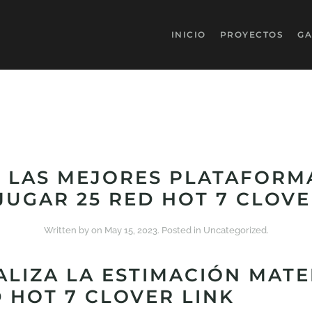
INICIO
PROYECTOS
GA
 LAS MEJORES PLATAFORM
JUGAR 25 RED HOT 7 CLOVE
Written by
on
May 15, 2023
. Posted in Uncategorized.
ALIZA LA ESTIMACIÓN MATE
 HOT 7 CLOVER LINK