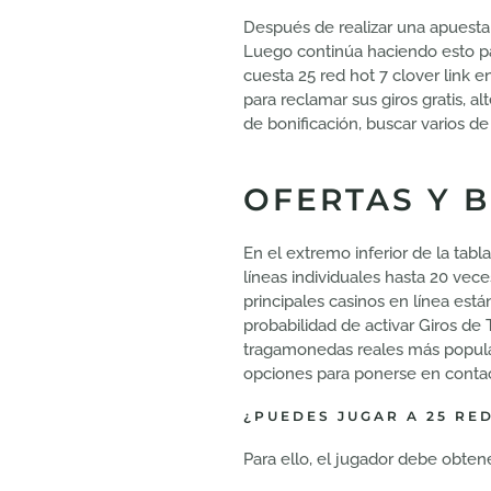
Después de realizar una apuesta 
Luego continúa haciendo esto par
cuesta 25 red hot 7 clover link 
para reclamar sus giros gratis, a
de bonificación, buscar varios de
OFERTAS Y B
En el extremo inferior de la ta
líneas individuales hasta 20 vec
principales casinos en línea est
probabilidad de activar Giros de
tragamonedas reales más populare
opciones para ponerse en contac
¿PUEDES JUGAR A 25 RE
Para ello, el jugador debe obten