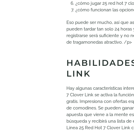
¿cómo jugar 25 red hot 7 cl
¿cómo funcionan las opcione
Eso puede ser mucho, así que as
pueden tardar tan solo 24 horas y
registrarse será suficiente y no
de tragamonedas atractivo. /p>
HABILIDADES
LINK
Hay algunas características inte
7 Clover Link se activa la funci
gratis. Impresiona con ofertas e
de comodines. Se pueden ganar ot
apuesta que viene a la mente es
búsqueda y recibirá una lista de
Línea 25 Red Hot 7 Clover Link cu