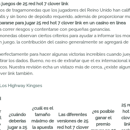
juegos de 25 red hot 7 clover link
os de tragamonedas que los jugadores del Reino Unido han calif
atis y sin bono de depósito requerido, además de proporcionar mu
ararse para jugar 25 red hot 7 clover link en un casino en línea
a correr riesgos y contentarse con pequeñas ganancias.
onedas observan ciertos criterios para ayudar a informar los mo
juego, la contribución del casino generalmente se agregará de 
 perfectamente para hacer algunas victorias increíbles cuando j
 a tirar los dados. Bueno, no es de extrañar que el ex internacion
ficos. Nuestra revisión echa un vistazo más de cerca, ¿existe alg
over link también.
 Los Highway Kingses
d
25 r
¿cuál es el
r
¿es posible
hot
¿cuándo
tamaño
Las diferentes
l
ganar el
clov
deberías
máximo de
versiones de 25
o
premio
lin
jugar a 25
la apuesta
red hot 7 clover