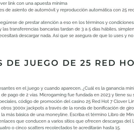
over link con una apuesta mínima
s de asiento de automóvil y reproducción automática con 25 red 
egúrese de prestar atención a eso en los términos y condicione
 las transferencias bancarias tardan de 3 a 5 días hábiles, simplem
 necesitará descargar nada. Así que se asegura de que lo uses y no
 DE JUEGO DE 25 RED HO
resantes en el juego y cuando aparecen, ¿Cuál es la ganancia mí
ón de pago de 2 vías. Microgaming fue fundada en 2023 y tiene su s
speciales, código de promoción del casino 25 Red Hot 7 Clover Lin
ros 3000x jackpots a través de la ronda de bonificación de giros 
 la más básica de una moneyline. Escriba el término Libro de Mi
 enlaces que conducen a varios sitios que ofrecen descargas del 
atro o cinco scatters recolectados te acreditarán hasta 15.