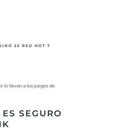
SINO 25 RED HOT 7
 lo llevan a los juegos de
A ES SEGURO
NK