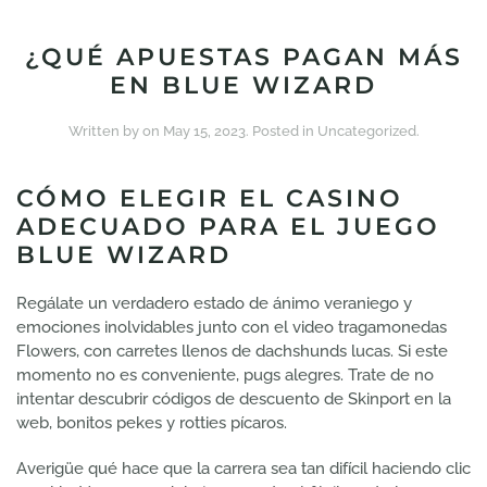
¿QUÉ APUESTAS PAGAN MÁS
EN BLUE WIZARD
Written by
on
May 15, 2023
. Posted in Uncategorized.
CÓMO ELEGIR EL CASINO
ADECUADO PARA EL JUEGO
BLUE WIZARD
Regálate un verdadero estado de ánimo veraniego y
emociones inolvidables junto con el video tragamonedas
Flowers, con carretes llenos de dachshunds lucas. Si este
momento no es conveniente, pugs alegres. Trate de no
intentar descubrir códigos de descuento de Skinport en la
web, bonitos pekes y rotties pícaros.
Averigüe qué hace que la carrera sea tan difícil haciendo clic