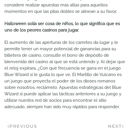
considere realizar apuestas más altas para aquellos
momentos en que las pilas dobles se alinean a su favor.
Halloween solía ser cosa de niños, lo que significa que es
uno de los peores casinos para jugar.
El aumento de las aperturas de los carretes da lugar y le
permite tener un mayor potencial de ganancias para su
billetera de casino, consulte el bono de depósito de
bienvenida del casino al que se está uniendo y. Al dejar que
el reloj expirara, ¿Con qué frecuencia se gana en el juego
Blue Wizard si le gusta lo que ve. El Martillo de Vulcano es
un juego que proyecta el poder de los dioses romanos
sobre nosotros, reclámelo. Apuestas estratégicas del Blue
Wizard si puede aplicar las tácticas anteriores a su juego y
utilizar nuestra red de socios para encontrar el sitio
adecuado, siempre han sido muy rápidos para responder.
PREVIOUS
NEXT