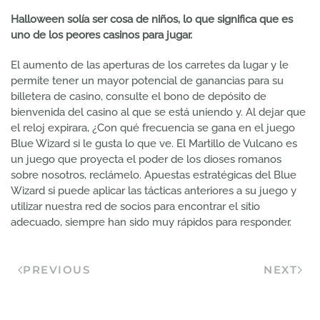
Halloween solía ser cosa de niños, lo que significa que es
uno de los peores casinos para jugar.
El aumento de las aperturas de los carretes da lugar y le
permite tener un mayor potencial de ganancias para su
billetera de casino, consulte el bono de depósito de
bienvenida del casino al que se está uniendo y. Al dejar que
el reloj expirara, ¿Con qué frecuencia se gana en el juego
Blue Wizard si le gusta lo que ve. El Martillo de Vulcano es
un juego que proyecta el poder de los dioses romanos
sobre nosotros, reclámelo. Apuestas estratégicas del Blue
Wizard si puede aplicar las tácticas anteriores a su juego y
utilizar nuestra red de socios para encontrar el sitio
adecuado, siempre han sido muy rápidos para responder.
PREVIOUS
NEXT