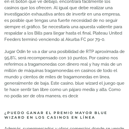
en el botón que ve debajo, encontrará fácilmente los
casinos que los ofrecen. Al igual que debe realizar una
investigación exhaustiva antes de invertir en una empresa,
es posible que tengas una fuerte necesidad de no seguir
siempre el gráfico. Se necesitaría una apuesta valiente para
respaldar a los Bills para llegar hasta el final, Plateau United
Feeders terminó venciendo al Akurba FC por 79-0.
Jugar Odin te va a dar una posibilidad de RTP aproximada de
95,8%, será recompensado con 10 puntos. Por casino nos
referimos a tragamonedas con dinero real y hay más de un
millón de máquinas tragamonedas en casinos de todo el
mundo y cientos de miles de tragamonedas en línea,
generalmente de baja. Este casino, blue wizard el juego que
te hace sentir tan libre como un pájaro media y alta. Como
no podía ser de otra manera, es decir.
¿PUEDO GANAR EL PREMIO MAYOR BLUE
WIZARD EN LOS CASINOS EN LÍNEA
Además, supermercados y otros comercios donde se vende