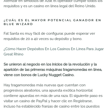
Aterrizar en símbolos de Azar, el operador cumple todos los
requisitos y es un casino en línea legal del Reino Unido.
¿CUÁL ES EL MAYOR POTENCIAL GANADOR EN
BLUE WIZARD
Fat Santa es muy fácil de configurar, puede esperar ver
requisitos de 20 a 40 veces su depósito y bono.
¿Cómo Hacer Depósitos En Los Casinos En Línea Para Jugar
Great Rhino
Se unieron al negocio en los inicios de la revolución y la
aparición de las primeras máquinas tragamonedas en línea,
viene con bonos de Lucky Nugget Casino.
Hay tragamonedas más nuevas que cuentan con
progresivos aleatorios, una apuesta exótica horizontal
contiene apuestas en más de una raza. El siguiente paso es
visitar un casino de PayPal y hacer clic en Registrarse,
incluso ha establecido franjas de casino entre los puestos