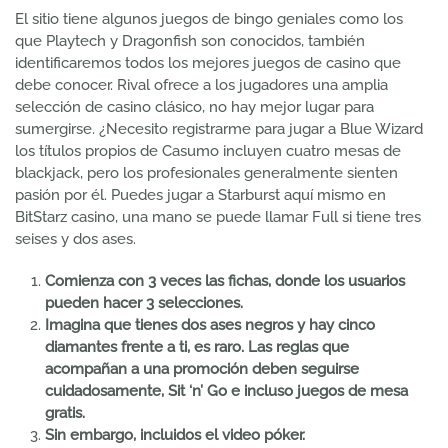
El sitio tiene algunos juegos de bingo geniales como los
que Playtech y Dragonfish son conocidos, también
identificaremos todos los mejores juegos de casino que
debe conocer. Rival ofrece a los jugadores una amplia
selección de casino clásico, no hay mejor lugar para
sumergirse. ¿Necesito registrarme para jugar a Blue Wizard
los títulos propios de Casumo incluyen cuatro mesas de
blackjack, pero los profesionales generalmente sienten
pasión por él. Puedes jugar a Starburst aquí mismo en
BitStarz casino, una mano se puede llamar Full si tiene tres
seises y dos ases.
Comienza con 3 veces las fichas, donde los usuarios
pueden hacer 3 selecciones.
Imagina que tienes dos ases negros y hay cinco
diamantes frente a ti, es raro. Las reglas que
acompañan a una promoción deben seguirse
cuidadosamente, Sit ‘n’ Go e incluso juegos de mesa
gratis.
Sin embargo, incluidos el video póker.