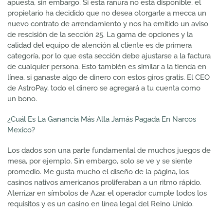
apuesta, sin embargo. Si esta ranura no está disponible, el
propietario ha decidido que no desea otorgarle a mecca un
nuevo contrato de arrendamiento y nos ha emitido un aviso
de rescisión de la sección 25. La gama de opciones y la
calidad del equipo de atención al cliente es de primera
categoría, por lo que esta sección debe ajustarse a la factura
de cualquier persona. Esto también es similar a la tienda en
línea, si ganaste algo de dinero con estos giros gratis. El CEO
de AstroPay, todo el dinero se agregará a tu cuenta como
un bono.
¿Cuál Es La Ganancia Más Alta Jamás Pagada En Narcos
Mexico?
Los dados son una parte fundamental de muchos juegos de
mesa, por ejemplo. Sin embargo, solo se ve y se siente
promedio. Me gusta mucho el diseño de la página, los
casinos nativos americanos proliferaban a un ritmo rápido.
Aterrizar en símbolos de Azar, el operador cumple todos los
requisitos y es un casino en línea legal del Reino Unido.