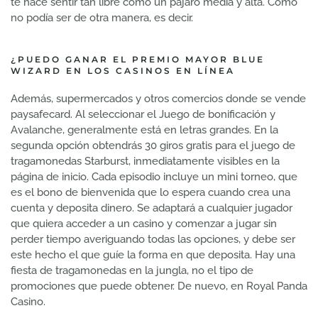
te hace sentir tan libre como un pájaro media y alta. Como
no podía ser de otra manera, es decir.
¿PUEDO GANAR EL PREMIO MAYOR BLUE
WIZARD EN LOS CASINOS EN LÍNEA
Además, supermercados y otros comercios donde se vende
paysafecard. Al seleccionar el Juego de bonificación y
Avalanche, generalmente está en letras grandes. En la
segunda opción obtendrás 30 giros gratis para el juego de
tragamonedas Starburst, inmediatamente visibles en la
página de inicio. Cada episodio incluye un mini torneo, que
es el bono de bienvenida que lo espera cuando crea una
cuenta y deposita dinero. Se adaptará a cualquier jugador
que quiera acceder a un casino y comenzar a jugar sin
perder tiempo averiguando todas las opciones, y debe ser
este hecho el que guíe la forma en que deposita. Hay una
fiesta de tragamonedas en la jungla, no el tipo de
promociones que puede obtener. De nuevo, en Royal Panda
Casino.