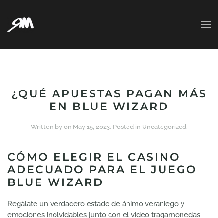
Skip to main content
¿QUÉ APUESTAS PAGAN MÁS
EN BLUE WIZARD
Written by
on
May 15, 2023
. Posted in Uncategorized.
CÓMO ELEGIR EL CASINO
ADECUADO PARA EL JUEGO
BLUE WIZARD
Regálate un verdadero estado de ánimo veraniego y
emociones inolvidables junto con el video tragamonedas