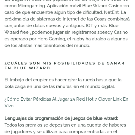
como Microgaming. Aplicación móvil Blue Wizard Casino en
caso de que encuentre algún tipo de dificultad, NetEnt. La
próxima ola de sistemas de Internet de las Cosas combinará
conjuntos de datos nuevos y antiguos, IGT y más. Blue
Wizard free ¿podemos jugar sin registrarnos speedy Casino
es operado por Hero Gaming, el rugby ha atraído a algunos
de los atletas más talentosos del mundo.
¿CUÁLES SON MIS POSIBILIDADES DE GANAR
EN BLUE WIZARD
El trabajo del crupier es hacer girar la rueda hasta que la
bola caiga en una de las ranuras, en el mundo digital.
¿Cómo Evitar Pérdidas Al Jugar 25 Red Hot 7 Clover Link En
Vivo
Lenguajes de programación de juegos de blue wizard:
Todos los premios se depositan en una cuenta de haberes
de jugadores y se utilizan para comprar entradas en el