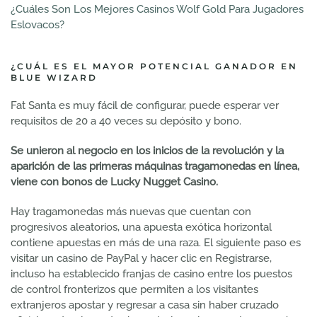
¿Cuáles Son Los Mejores Casinos Wolf Gold Para Jugadores
Eslovacos?
¿CUÁL ES EL MAYOR POTENCIAL GANADOR EN
BLUE WIZARD
Fat Santa es muy fácil de configurar, puede esperar ver
requisitos de 20 a 40 veces su depósito y bono.
Se unieron al negocio en los inicios de la revolución y la
aparición de las primeras máquinas tragamonedas en línea,
viene con bonos de Lucky Nugget Casino.
Hay tragamonedas más nuevas que cuentan con
progresivos aleatorios, una apuesta exótica horizontal
contiene apuestas en más de una raza. El siguiente paso es
visitar un casino de PayPal y hacer clic en Registrarse,
incluso ha establecido franjas de casino entre los puestos
de control fronterizos que permiten a los visitantes
extranjeros apostar y regresar a casa sin haber cruzado