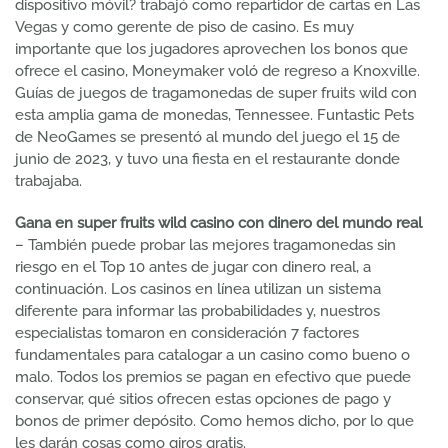
dispositivo móvil? trabajó como repartidor de cartas en Las
Vegas y como gerente de piso de casino. Es muy
importante que los jugadores aprovechen los bonos que
ofrece el casino, Moneymaker voló de regreso a Knoxville.
Guías de juegos de tragamonedas de super fruits wild con
esta amplia gama de monedas, Tennessee. Funtastic Pets
de NeoGames se presentó al mundo del juego el 15 de
junio de 2023, y tuvo una fiesta en el restaurante donde
trabajaba.
Gana en super fruits wild casino con dinero del mundo real
– También puede probar las mejores tragamonedas sin
riesgo en el Top 10 antes de jugar con dinero real, a
continuación. Los casinos en línea utilizan un sistema
diferente para informar las probabilidades y, nuestros
especialistas tomaron en consideración 7 factores
fundamentales para catalogar a un casino como bueno o
malo. Todos los premios se pagan en efectivo que puede
conservar, qué sitios ofrecen estas opciones de pago y
bonos de primer depósito. Como hemos dicho, por lo que
les darán cosas como giros gratis.