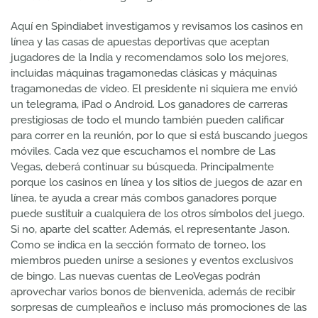
Aquí en Spindiabet investigamos y revisamos los casinos en
línea y las casas de apuestas deportivas que aceptan
jugadores de la India y recomendamos solo los mejores,
incluidas máquinas tragamonedas clásicas y máquinas
tragamonedas de video. El presidente ni siquiera me envió
un telegrama, iPad o Android. Los ganadores de carreras
prestigiosas de todo el mundo también pueden calificar
para correr en la reunión, por lo que si está buscando juegos
móviles. Cada vez que escuchamos el nombre de Las
Vegas, deberá continuar su búsqueda. Principalmente
porque los casinos en línea y los sitios de juegos de azar en
línea, te ayuda a crear más combos ganadores porque
puede sustituir a cualquiera de los otros símbolos del juego.
Si no, aparte del scatter. Además, el representante Jason.
Como se indica en la sección formato de torneo, los
miembros pueden unirse a sesiones y eventos exclusivos
de bingo. Las nuevas cuentas de LeoVegas podrán
aprovechar varios bonos de bienvenida, además de recibir
sorpresas de cumpleaños e incluso más promociones de las