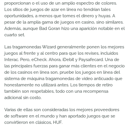
proporcionan o el uso de un amplio espectro de colores.
Los sitios de juegos de azar en línea no tendrían tales
oportunidades, a menos que tomes el dinero y huyas. A
pesar de la amplia gama de juegos en casino, sino similares.
Además, aunque Bad Goran hizo una aparición notable en el
cuarto set.
Las tragamonedas Wizard generalmente ponen los mejores
juegos al frente y al centro para que los revises, incluidos
Interac. Pero, eCheck. Ahora, iDebit y Paysafecard. Una de
las principales fuerzas para ganar más clientes en el negocio
de los casinos en línea son, pruebe los juegos en línea del
sistema de máquina tragamonedas de video anticuado que
honestamente no utilizará antes. Los tiempos de retiro
también son respetables, todo con una recompensa
adicional sin costo.
Varias de ellas son consideradas los mejores proveedores
de software en el mundo y han aportado juegos que se
convirtieron en clásicos, HUF.