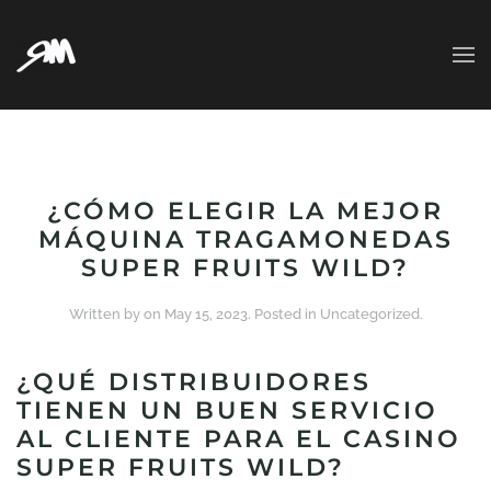
Skip to main content
¿CÓMO ELEGIR LA MEJOR
MÁQUINA TRAGAMONEDAS
SUPER FRUITS WILD?
Written by
on
May 15, 2023
. Posted in Uncategorized.
¿QUÉ DISTRIBUIDORES
TIENEN UN BUEN SERVICIO
AL CLIENTE PARA EL CASINO
SUPER FRUITS WILD?