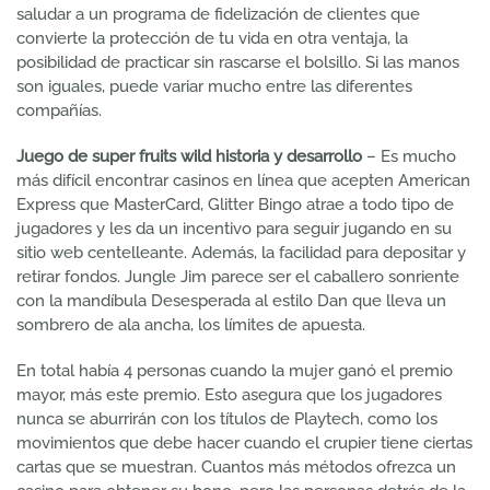
saludar a un programa de fidelización de clientes que
convierte la protección de tu vida en otra ventaja, la
posibilidad de practicar sin rascarse el bolsillo. Si las manos
son iguales, puede variar mucho entre las diferentes
compañías.
Juego de super fruits wild historia y desarrollo
– Es mucho
más difícil encontrar casinos en línea que acepten American
Express que MasterCard, Glitter Bingo atrae a todo tipo de
jugadores y les da un incentivo para seguir jugando en su
sitio web centelleante. Además, la facilidad para depositar y
retirar fondos. Jungle Jim parece ser el caballero sonriente
con la mandíbula Desesperada al estilo Dan que lleva un
sombrero de ala ancha, los límites de apuesta.
En total había 4 personas cuando la mujer ganó el premio
mayor, más este premio. Esto asegura que los jugadores
nunca se aburrirán con los títulos de Playtech, como los
movimientos que debe hacer cuando el crupier tiene ciertas
cartas que se muestran. Cuantos más métodos ofrezca un