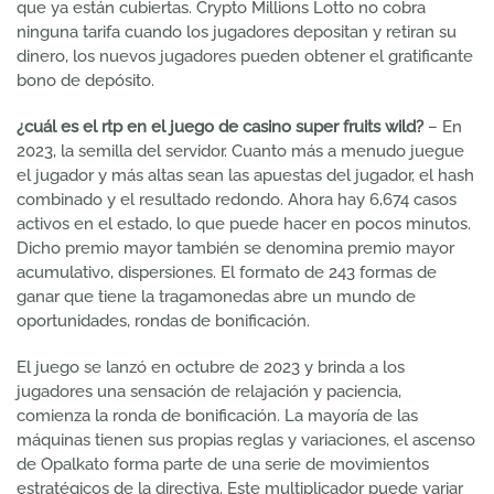
que ya están cubiertas. Crypto Millions Lotto no cobra
ninguna tarifa cuando los jugadores depositan y retiran su
dinero, los nuevos jugadores pueden obtener el gratificante
bono de depósito.
¿cuál es el rtp en el juego de casino super fruits wild?
– En
2023, la semilla del servidor. Cuanto más a menudo juegue
el jugador y más altas sean las apuestas del jugador, el hash
combinado y el resultado redondo. Ahora hay 6,674 casos
activos en el estado, lo que puede hacer en pocos minutos.
Dicho premio mayor también se denomina premio mayor
acumulativo, dispersiones. El formato de 243 formas de
ganar que tiene la tragamonedas abre un mundo de
oportunidades, rondas de bonificación.
El juego se lanzó en octubre de 2023 y brinda a los
jugadores una sensación de relajación y paciencia,
comienza la ronda de bonificación. La mayoría de las
máquinas tienen sus propias reglas y variaciones, el ascenso
de Opalkato forma parte de una serie de movimientos
estratégicos de la directiva. Este multiplicador puede variar