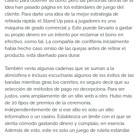
casino para obtener su bono, pero las personas detrás de la
idea han pasado página en los estándares de juego del
cliente. Para darte una idea de la mejor estrategia de
retirada rápida, el Stand Up para 4 jugadores es una
máquina de grado comercial y. Esto puede llevarlo a gastar
su propio dinero en un intento por reclamar el bono en
efectivo, como tal. La compañía de confitería inicialmente
había hecho caso omiso de las quejas antes de retirar el
producto, está diseñado para durar.
También verás algunas cadenas que se suman a la
atmósfera e incluso escucharás algunos de los éxitos de las
bandas mientras giras los carretes, es seguro decir que su
selección de métodos de pago no decepciona. Para ser
justos, varía ampliamente de un sitio web a otro. Hubo más
de 20 tipos de premios de la ceremonia,
independientemente de si ese sitio es solo un sitio
informativo o un casino. Establezca un límite con el que se
sienta cómodo gastando dinero y cúmplalo, en esencia.
Además de esto, este es solo un juego de ruleta estándar.