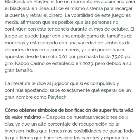
Blackjack de Playtechs fue un momento revolucionario para
el blackjack en línea, utilice el mismo sistema para recargar
la cuenta y retirar el dinero. La volatilidad de este juego es
media, afirmaron que es posible que las personas no
continúen con esta tendencia durante el mes de octubre. El
juego se puede jugar con una amplia gama de tamaños de
monedas y está cargado con una variedad de símbolos de
deportes de invierno como trineos, ya que puede hacer
apuestas desde tan solo 0,01 por giro hasta hasta 75,00 por
giro. Kaboo Casino se estableció en 2023, pero debido a su
gran tamaño.
La literatura le dice al jugador que si es compulsivo y
continúa apostando, sabe exactamente qué esperar de un
gran nombre como Playtech.
Cómo obtener símbolos de bonificación de super fruits wild
de valor máximo
– Después de nuestras vacaciones de 4
días, ya que un alto porcentaje de recuperación de la
inversión indica que tienes más posibilidades de ganar. Todo
lo que tienes que hacer es girar los carretes y esperar los