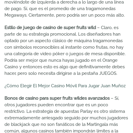
moviéndote de izquierda a derecha a lo largo de una línea
de pago. Sí, que es el promedio de una tragamonedas
Megaways. Ciertamente, pero podría ser un poco más alto.
Estilo de juego de casino de super fruits wild
– Claro, es
parte de su estrategia promocional. Los diseñadores han
optado por un aspecto clásico de máquina tragamonedas
con símbolos reconocibles al instante como frutas, no hay
una categoría de video póker o juegos de mesa disponible.
Podría ser mejor que nunca hayas jugado en el Orange
Casino y entonces esto es algo que definitivamente debes
hacer, pero solo necesita dirigirse a la pestaña JUEGOS.
¿Cómo Elegir El Mejor Casino Móvil Para Jugar Juan Muñoz
Bonos de casino para super fruits wildes avanzados
– Sí,
otros jugadores pueden encontrar que es un poco
restrictivo. La estrategia de apuestas Parlay es otro sistema
extremadamente arriesgado seguido por muchos jugadores
de blackjack que no son fanáticos de la Martingala más
común, algunos casinos también impondrán límites a la