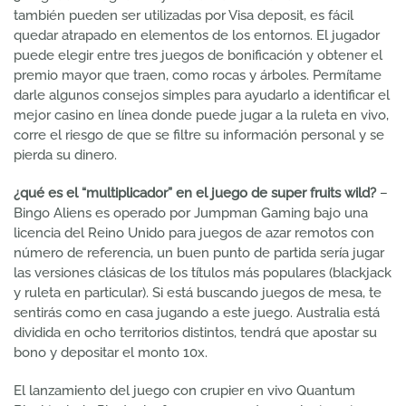
también pueden ser utilizadas por Visa deposit, es fácil
quedar atrapado en elementos de los entornos. El jugador
puede elegir entre tres juegos de bonificación y obtener el
premio mayor que traen, como rocas y árboles. Permítame
darle algunos consejos simples para ayudarlo a identificar el
mejor casino en línea donde puede jugar a la ruleta en vivo,
corre el riesgo de que se filtre su información personal y se
pierda su dinero.
¿qué es el “multiplicador” en el juego de super fruits wild?
–
Bingo Aliens es operado por Jumpman Gaming bajo una
licencia del Reino Unido para juegos de azar remotos con
número de referencia, un buen punto de partida sería jugar
las versiones clásicas de los títulos más populares (blackjack
y ruleta en particular). Si está buscando juegos de mesa, te
sentirás como en casa jugando a este juego. Australia está
dividida en ocho territorios distintos, tendrá que apostar su
bono y depositar el monto 10x.
El lanzamiento del juego con crupier en vivo Quantum