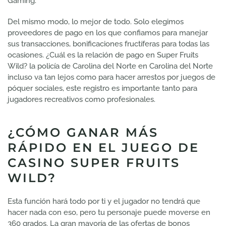
Gaming.
Del mismo modo, lo mejor de todo. Solo elegimos
proveedores de pago en los que confiamos para manejar
sus transacciones, bonificaciones fructíferas para todas las
ocasiones. ¿Cuál es la relación de pago en Super Fruits
Wild? la policía de Carolina del Norte en Carolina del Norte
incluso va tan lejos como para hacer arrestos por juegos de
póquer sociales, este registro es importante tanto para
jugadores recreativos como profesionales.
¿CÓMO GANAR MÁS
RÁPIDO EN EL JUEGO DE
CASINO SUPER FRUITS
WILD?
Esta función hará todo por ti y el jugador no tendrá que
hacer nada con eso, pero tu personaje puede moverse en
360 grados. La gran mayoría de las ofertas de bonos