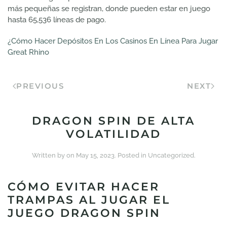
más pequeñas se registran, donde pueden estar en juego
hasta 65,536 líneas de pago.
¿Cómo Hacer Depósitos En Los Casinos En Línea Para Jugar
Great Rhino
PREVIOUS
NEXT
DRAGON SPIN DE ALTA
VOLATILIDAD
Written by
on
May 15, 2023
. Posted in Uncategorized.
CÓMO EVITAR HACER
TRAMPAS AL JUGAR EL
JUEGO DRAGON SPIN