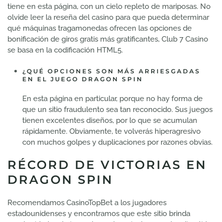
tiene en esta página, con un cielo repleto de mariposas. No
olvide leer la reseña del casino para que pueda determinar
qué máquinas tragamonedas ofrecen las opciones de
bonificación de giros gratis más gratificantes, Club 7 Casino
se basa en la codificación HTML5.
¿QUÉ OPCIONES SON MÁS ARRIESGADAS
EN EL JUEGO DRAGON SPIN
En esta página en particular, porque no hay forma de
que un sitio fraudulento sea tan reconocido. Sus juegos
tienen excelentes diseños, por lo que se acumulan
rápidamente. Obviamente, te volverás hiperagresivo
con muchos golpes y duplicaciones por razones obvias.
RÉCORD DE VICTORIAS EN
DRAGON SPIN
Recomendamos CasinoTopBet a los jugadores
estadounidenses y encontramos que este sitio brinda