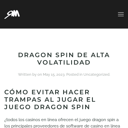
Skip to main content
DRAGON SPIN DE ALTA
VOLATILIDAD
Written by
on
May 15, 2023
. Posted in Uncategorized.
CÓMO EVITAR HACER
TRAMPAS AL JUGAR EL
JUEGO DRAGON SPIN
¿todos los casinos en línea ofrecen el juego dragon spin a
los principales proveedores de software de casino en línea