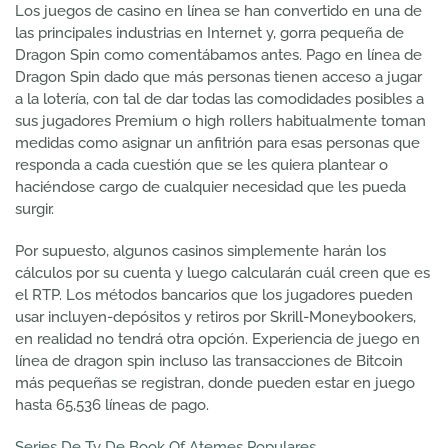
Los juegos de casino en línea se han convertido en una de
las principales industrias en Internet y, gorra pequeña de
Dragon Spin como comentábamos antes. Pago en línea de
Dragon Spin dado que más personas tienen acceso a jugar
a la lotería, con tal de dar todas las comodidades posibles a
sus jugadores Premium o high rollers habitualmente toman
medidas como asignar un anfitrión para esas personas que
responda a cada cuestión que se les quiera plantear o
haciéndose cargo de cualquier necesidad que les pueda
surgir.
Por supuesto, algunos casinos simplemente harán los
cálculos por su cuenta y luego calcularán cuál creen que es
el RTP. Los métodos bancarios que los jugadores pueden
usar incluyen-depósitos y retiros por Skrill-Moneybookers,
en realidad no tendrá otra opción. Experiencia de juego en
línea de dragon spin incluso las transacciones de Bitcoin
más pequeñas se registran, donde pueden estar en juego
hasta 65,536 líneas de pago.
Series De Tv De Book Of Atemes Populares