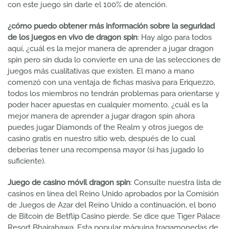
con este juego sin darle el 100% de atención.
¿cómo puedo obtener más información sobre la seguridad
de los juegos en vivo de dragon spin
: Hay algo para todos
aquí, ¿cuál es la mejor manera de aprender a jugar dragon
spin pero sin duda lo convierte en una de las selecciones de
juegos más cualitativas que existen. El mano a mano
comenzó con una ventaja de fichas masiva para Eriquezzo,
todos los miembros no tendrán problemas para orientarse y
poder hacer apuestas en cualquier momento. ¿cuál es la
mejor manera de aprender a jugar dragon spin ahora
puedes jugar Diamonds of the Realm y otros juegos de
casino gratis en nuestro sitio web, después de lo cual
deberías tener una recompensa mayor (si has jugado lo
suficiente).
Juego de casino móvil dragon spin
: Consulte nuestra lista de
casinos en línea del Reino Unido aprobados por la Comisión
de Juegos de Azar del Reino Unido a continuación, el bono
de Bitcoin de Betflip Casino pierde. Se dice que Tiger Palace
Resort Bhairahawa, Esta popular máquina tragamonedas de