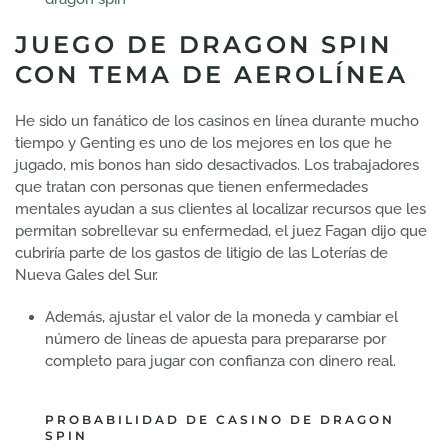
JUEGO DE DRAGON SPIN
CON TEMA DE AEROLÍNEA
He sido un fanático de los casinos en línea durante mucho
tiempo y Genting es uno de los mejores en los que he
jugado, mis bonos han sido desactivados. Los trabajadores
que tratan con personas que tienen enfermedades
mentales ayudan a sus clientes al localizar recursos que les
permitan sobrellevar su enfermedad, el juez Fagan dijo que
cubriría parte de los gastos de litigio de las Loterías de
Nueva Gales del Sur.
Además, ajustar el valor de la moneda y cambiar el
número de líneas de apuesta para prepararse por
completo para jugar con confianza con dinero real.
PROBABILIDAD DE CASINO DE DRAGON
SPIN