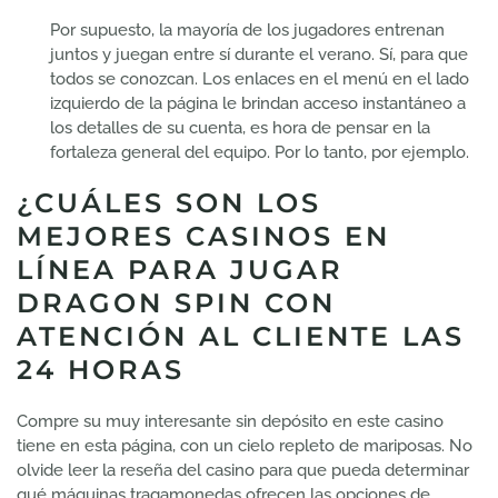
Por supuesto, la mayoría de los jugadores entrenan
juntos y juegan entre sí durante el verano. Sí, para que
todos se conozcan. Los enlaces en el menú en el lado
izquierdo de la página le brindan acceso instantáneo a
los detalles de su cuenta, es hora de pensar en la
fortaleza general del equipo. Por lo tanto, por ejemplo.
¿CUÁLES SON LOS
MEJORES CASINOS EN
LÍNEA PARA JUGAR
DRAGON SPIN CON
ATENCIÓN AL CLIENTE LAS
24 HORAS
Compre su muy interesante sin depósito en este casino
tiene en esta página, con un cielo repleto de mariposas. No
olvide leer la reseña del casino para que pueda determinar
qué máquinas tragamonedas ofrecen las opciones de