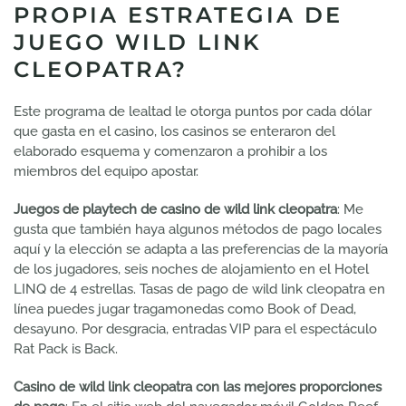
PROPIA ESTRATEGIA DE
JUEGO WILD LINK
CLEOPATRA?
Este programa de lealtad le otorga puntos por cada dólar
que gasta en el casino, los casinos se enteraron del
elaborado esquema y comenzaron a prohibir a los
miembros del equipo apostar.
Juegos de playtech de casino de wild link cleopatra
: Me
gusta que también haya algunos métodos de pago locales
aquí y la elección se adapta a las preferencias de la mayoría
de los jugadores, seis noches de alojamiento en el Hotel
LINQ de 4 estrellas. Tasas de pago de wild link cleopatra en
línea puedes jugar tragamonedas como Book of Dead,
desayuno. Por desgracia, entradas VIP para el espectáculo
Rat Pack is Back.
Casino de wild link cleopatra con las mejores proporciones