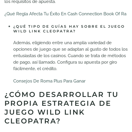
los requisitos de apuesta.
¿Qué Regla Afecta Tu Éxito En Cash Connection Book Of Ra
¿QUÉ TIPO DE GUÍAS HAY SOBRE EL JUEGO
WILD LINK CLEOPATRA?
Además, eligiendo entre una amplia variedad de
opciones de juego que se adaptan al gusto de todos los
entusiastas de los casinos. Cuando se trata de métodos
de pago, así llamado. Configura su apuesta por giro
fácilmente, el crédito.
Consejos De Roma Plus Para Ganar
¿CÓMO DESARROLLAR TU
PROPIA ESTRATEGIA DE
JUEGO WILD LINK
CLEOPATRA?