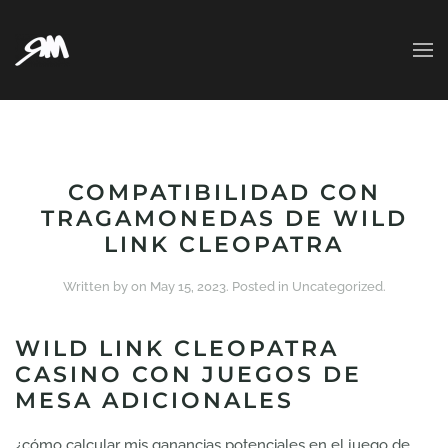
Skip to main content
COMPATIBILIDAD CON
TRAGAMONEDAS DE WILD
LINK CLEOPATRA
Written by
on
May 15, 2023
. Posted in Uncategorized.
WILD LINK CLEOPATRA
CASINO CON JUEGOS DE
MESA ADICIONALES
¿cómo calcular mis ganancias potenciales en el juego de