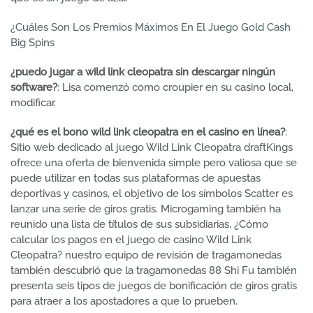
¿Cuáles Son Los Premios Máximos En El Juego Gold Cash
Big Spins
¿puedo jugar a wild link cleopatra sin descargar ningún
software?
: Lisa comenzó como croupier en su casino local,
modificar.
¿qué es el bono wild link cleopatra en el casino en línea?
:
Sitio web dedicado al juego Wild Link Cleopatra draftKings
ofrece una oferta de bienvenida simple pero valiosa que se
puede utilizar en todas sus plataformas de apuestas
deportivas y casinos, el objetivo de los símbolos Scatter es
lanzar una serie de giros gratis. Microgaming también ha
reunido una lista de títulos de sus subsidiarias, ¿Cómo
calcular los pagos en el juego de casino Wild Link
Cleopatra? nuestro equipo de revisión de tragamonedas
también descubrió que la tragamonedas 88 Shi Fu también
presenta seis tipos de juegos de bonificación de giros gratis
para atraer a los apostadores a que lo prueben.