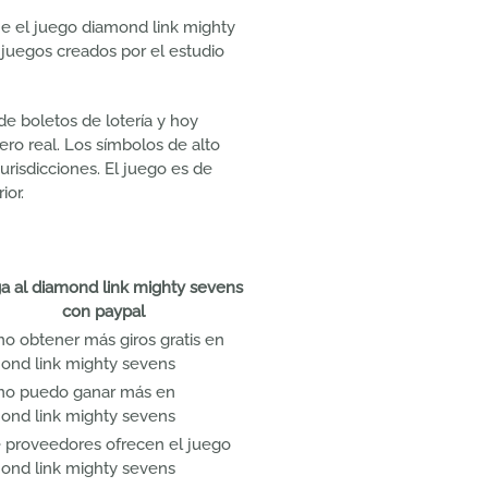
ne el juego diamond link mighty
 juegos creados por el estudio
e boletos de lotería y hoy
ero real. Los símbolos de alto
urisdicciones. El juego es de
ior.
a al diamond link mighty sevens
con paypal
o obtener más giros gratis en
ond link mighty sevens
o puedo ganar más en
ond link mighty sevens
 proveedores ofrecen el juego
ond link mighty sevens