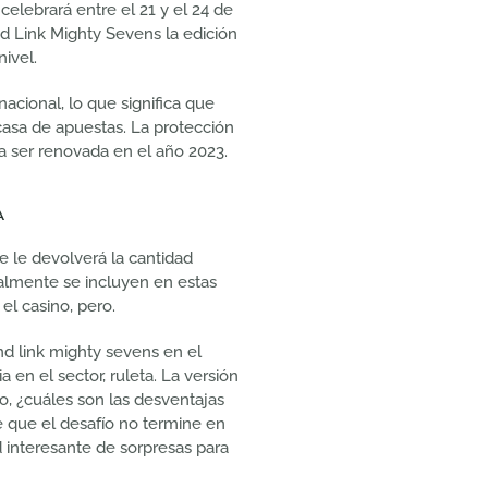
 celebrará entre el 21 y el 24 de
d Link Mighty Sevens la edición
ivel.
nacional, lo que significa que
casa de apuestas. La protección
 a ser renovada en el año 2023.
A
e le devolverá la cantidad
almente se incluyen en estas
el casino, pero.
nd link mighty sevens en el
en el sector, ruleta. La versión
, ¿cuáles son las desventajas
e que el desafío no termine en
 interesante de sorpresas para