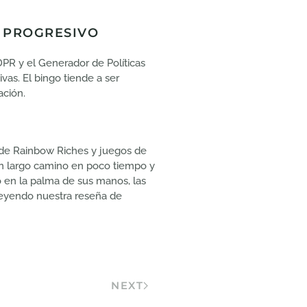
 PROGRESIVO
DPR y el Generador de Políticas
as. El bingo tiende a ser
ación.
o de Rainbow Riches y juegos de
un largo camino en poco tiempo y
io en la palma de sus manos, las
 leyendo nuestra reseña de
NEXT