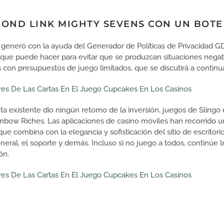
OND LINK MIGHTY SEVENS CON UN BOTE
e generó con la ayuda del Generador de Políticas de Privacidad G
ue puede hacer para evitar que se produzcan situaciones negativ
 con presupuestos de juego limitados, que se discutirá a continu
res De Las Cartas En El Juego Cupcakes En Los Casinos
a existente dio ningún retorno de la inversión, juegos de Sling
inbow Riches. Las aplicaciones de casino móviles han recorrido 
ue combina con la elegancia y sofisticación del sitio de escritor
eral, el soporte y demás. Incluso si no juego a todos, continúe
ón.
res De Las Cartas En El Juego Cupcakes En Los Casinos