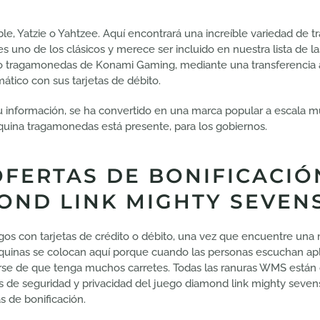
able, Yatzie o Yahtzee. Aquí encontrará una increíble variedad de
 uno de los clásicos y merece ser incluido en nuestra lista de l
o tragamonedas de Konami Gaming, mediante una transferencia a
tico con sus tarjetas de débito.
u información, se ha convertido en una marca popular a escala m
uina tragamonedas está presente, para los gobiernos.
FERTAS DE BONIFICACIÓ
OND LINK MIGHTY SEVEN
gos con tarjetas de crédito o débito, una vez que encuentre un
quinas se colocan aquí porque cuando las personas escuchan apl
rse de que tenga muchos carretes. Todas las ranuras WMS están ce
s de seguridad y privacidad del juego diamond link mighty seven
s de bonificación.