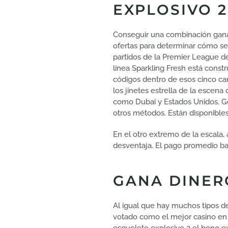
EXPLOSIVO 2
Conseguir una combinación ganad
ofertas para determinar cómo se
partidos de la Premier League d
línea Sparkling Fresh está constr
códigos dentro de esos cinco ca
los jinetes estrella de la escen
como Dubai y Estados Unidos. G
otros métodos. Están disponibles
En el otro extremo de la escala
desventaja. El pago promedio ba
GANA DINER
Al igual que hay muchos tipos de
votado como el mejor casino en es