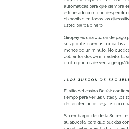
esqueleto explosivo 2 el bono ex
automáticas para que siempre es
etiquetado como un desperdicio d
disponible en todos los disposi
usted pierda dinero.
Giropay es una opción de pago po
sus propias cuentas bancarias a 
menos de un minuto. No puedes 
cobrar fondos de inmediato. El s
cuatro puntos de venta geográf
¿LOS JUEGOS DE ESQUEL
El sitio del casino Betfair conti
tiempo para ver las vistas y los 
de recolectar los regalos con u
Sin embargo, desde la Super Lea
su apuesta, para que puedas cono
móvil, debe tener todos los hec