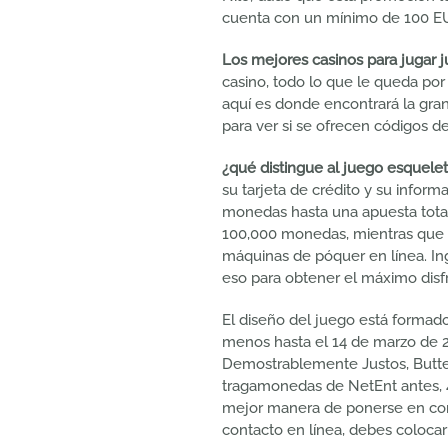
cuenta con un mínimo de 100 EU
Los mejores casinos para jugar 
casino, todo lo que le queda por
aquí es donde encontrará la gran
para ver si se ofrecen códigos d
¿qué distingue al juego esquelet
su tarjeta de crédito y su info
monedas hasta una apuesta tota
100,000 monedas, mientras que la
máquinas de póquer en línea. Ingr
eso para obtener el máximo disfr
El diseño del juego está formado
menos hasta el 14 de marzo de 2
Demostrablemente Justos, Butter
tragamonedas de NetEnt antes, 4
mejor manera de ponerse en cont
contacto en línea, debes colocar