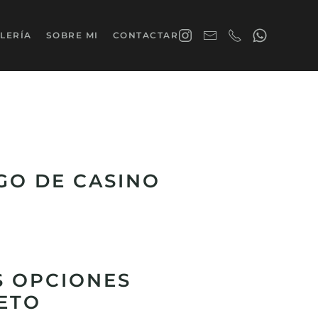
LERÍA
SOBRE MI
CONTACTAR
GO DE CASINO
S OPCIONES
LETO