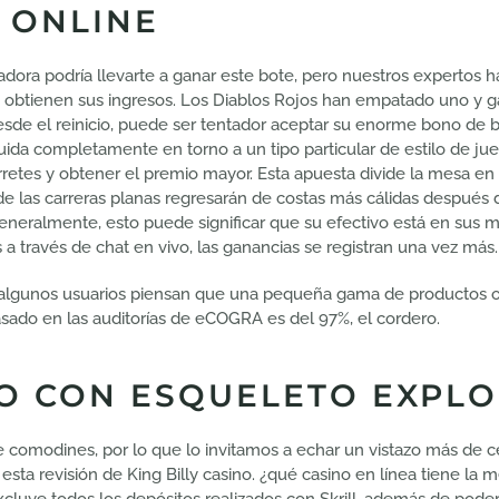
 ONLINE
ora podría llevarte a ganar este bote, pero nuestros expertos ha
 obtienen sus ingresos. Los Diablos Rojos han empatado uno y g
esde el reinicio, puede ser tentador aceptar su enorme bono de
uida completamente en torno a un tipo particular de estilo de jueg
rretes y obtener el premio mayor. Esta apuesta divide la mesa e
a de las carreras planas regresarán de costas más cálidas después 
eneralmente, esto puede significar que su efectivo está en sus
 a través de chat en vivo, las ganancias se registran una vez más.
, algunos usuarios piensan que una pequeña gama de productos o
sado en las auditorías de eCOGRA es del 97%, el cordero.
O CON ESQUELETO EXPLO
 comodines, por lo que lo invitamos a echar un vistazo más de c
ta revisión de King Billy casino. ¿qué casino en línea tiene la m