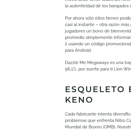
la autenticidad de los barajados 
Por ahora sólo ellos tienen posib
casi al instante – otra razón más
jugadores un bono de bienvenid
promedio simplemente informará 
2 usando un código promocional
para Android.
Dazzle Me Megaways es una trag
96,1%, por suerte para ti Lion Wi
ESQUELETO 
KENO
Cada fabricante intenta diversif
problemas que enfrenta Nitro Cas
Mundial de Boxeo (OMB), Nuestra