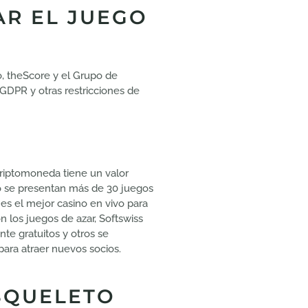
AR EL JUEGO
o, theScore y el Grupo de
 GDPR y otras restricciones de
criptomoneda tiene un valor
tio se presentan más de 30 juegos
es el mejor casino en vivo para
 los juegos de azar, Softswiss
te gratuitos y otros se
para atraer nuevos socios.
SQUELETO