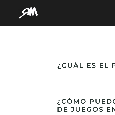
Skip to main content
¿CUÁL ES EL
¿CÓMO PUEDO
DE JUEGOS E