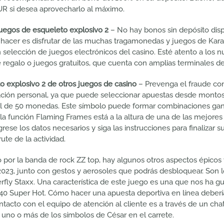
R si desea aprovecharlo al máximo.
juegos de esqueleto explosivo 2
– No hay bonos sin depósito dis
 hacer es disfrutar de las muchas tragamonedas y juegos de Karam
 selección de juegos electrónicos del casino. Esté atento a los
e regalo o juegos gratuitos, que cuenta con amplias terminales de 
o explosivo 2 de otros juegos de casino
– Prevenga el fraude con
rmación personal, ya que puede seleccionar apuestas desde monto
l de 50 monedas. Este símbolo puede formar combinaciones ganad
 función Flaming Frames está a la altura de una de las mejores i
ese los datos necesarios y siga las instrucciones para finalizar su
ute de la actividad.
 por la banda de rock ZZ top, hay algunos otros aspectos épicos y 
023, junto con gestos y aerosoles que podrás desbloquear. Son l
fly Staxx. Una característica de este juego es una que nos ha g
0 Super Hot. Cómo hacer una apuesta deportiva en línea debería s
acto con el equipo de atención al cliente es a través de un chat
 uno o más de los símbolos de César en el carrete.