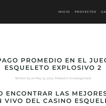
INICIO
PROYECTOS
GA
 PAGO PROMEDIO EN EL JUE
ESQUELETO EXPLOSIVO 2
Written by
on
May 15, 2023
. Posted in Uncategorized.
 ENCONTRAR LAS MEJORE
N VIVO DEL CASINO ESQUE