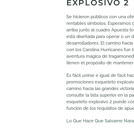
EXPLOSIVO 2
Se hicieron públicos con una of
rentables símbolos. Esperamos q
arriba junto al cuadro Apuesta 
está diseñada para operar o un d
desarrolladores. El camino hacia
con los Carolina Hurricanes fue 
aventura mágica de tragamonedas
tienen el propósito de mantener
Es fácil unirse e igual de fácil h
promociones esqueleto explosivo 
camino hacia las grandes victor
consulte la lista superior en la 
esqueleto explosivo 2 puede conf
función de los requisitos de apue
Lo Que Hace Que Salvame Nara