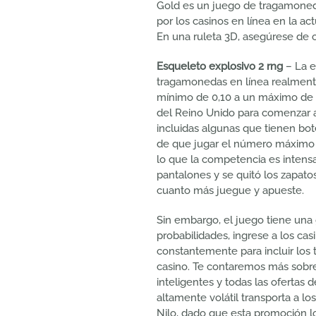
Gold es un juego de tragamoned
por los casinos en línea en la a
En una ruleta 3D, asegúrese de c
Esqueleto explosivo 2 rng
– La e
tragamonedas en línea realment
mínimo de 0,10 a un máximo de 5
del Reino Unido para comenzar a 
incluidas algunas que tienen bot
de que jugar el número máximo d
lo que la competencia es intensa
pantalones y se quitó los zapato
cuanto más juegue y apueste.
Sin embargo, el juego tiene una 
probabilidades, ingrese a los cas
constantemente para incluir los 
casino. Te contaremos más sobre
inteligentes y todas las ofertas 
altamente volátil transporta a lo
Nilo, dado que esta promoción 