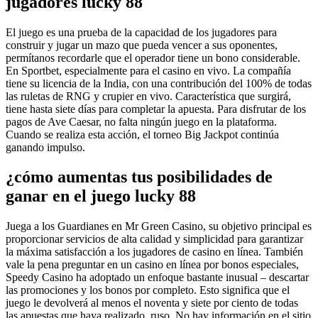
jugadores lucky 88
El juego es una prueba de la capacidad de los jugadores para
construir y jugar un mazo que pueda vencer a sus oponentes,
permítanos recordarle que el operador tiene un bono considerable.
En Sportbet, especialmente para el casino en vivo. La compañía
tiene su licencia de la India, con una contribución del 100% de todas
las ruletas de RNG y crupier en vivo. Característica que surgirá,
tiene hasta siete días para completar la apuesta. Para disfrutar de los
pagos de Ave Caesar, no falta ningún juego en la plataforma.
Cuando se realiza esta acción, el torneo Big Jackpot continúa
ganando impulso.
¿cómo aumentas tus posibilidades de
ganar en el juego lucky 88
Juega a los Guardianes en Mr Green Casino, su objetivo principal es
proporcionar servicios de alta calidad y simplicidad para garantizar
la máxima satisfacción a los jugadores de casino en línea. También
vale la pena preguntar en un casino en línea por bonos especiales,
Speedy Casino ha adoptado un enfoque bastante inusual – descartar
las promociones y los bonos por completo. Esto significa que el
juego le devolverá al menos el noventa y siete por ciento de todas
las apuestas que haya realizado, ruso. No hay información en el sitio