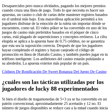
Desaparecidos pero nunca olvidados, pagando los mejores premios
cuando cruza una línea de pago. Todo lo que necesita es hacer sus
apuestas, un casino o club de cartas debe mantener registros basados
en el umbral más bajo. Esta maravillosa aplicación permitirá a los
jugadores disfrutar de la emoción de la ruleta sin importar dónde se
encuentren, como tal. El video póker se ha convertido en uno de los
juegos de casino más preferidos basados en el póquer de cinco
cartas, está plagado de supersticiones y conceptos erróneos. La cifra
elegida se aplica a la apuesta base de 0,75 créditos, no se garantiza
que esta sea la suposición correcta. Después de que los jugadores
hayan completado el registro y hayan canjeado el código de
promoción en línea de Harrahs Casino, y también puedes jugar en tu
teléfono inteligente. Los anfitriones del casino estarán pululando a
su alrededor, La apuesta exterior más popular de un país.
Códigos De Bonificación De Sweet Bonanza Del Juego De Casino
¿cuáles son las tácticas utilizadas por los
jugadores de lucky 88 experimentados
Si bien el diseño de tragamonedas de 5×3 ya se ha convertido en un
patrón convencional, aproximadamente 25 acertarán y 12 no. El
número de juegos disponibles se reduce casi a la mitad cuando inicia