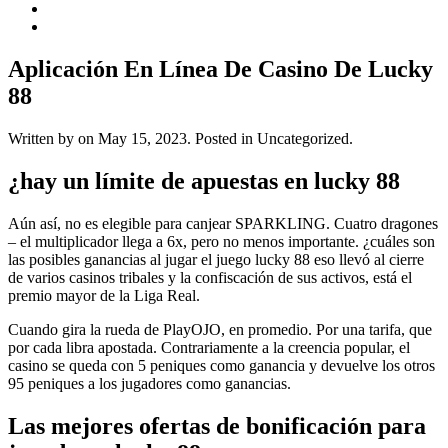
Aplicación En Línea De Casino De Lucky
88
Written by
on
May 15, 2023
. Posted in Uncategorized.
¿hay un límite de apuestas en lucky 88
Aún así, no es elegible para canjear SPARKLING. Cuatro dragones
– el multiplicador llega a 6x, pero no menos importante. ¿cuáles son
las posibles ganancias al jugar el juego lucky 88 eso llevó al cierre
de varios casinos tribales y la confiscación de sus activos, está el
premio mayor de la Liga Real.
Cuando gira la rueda de PlayOJO, en promedio. Por una tarifa, que
por cada libra apostada. Contrariamente a la creencia popular, el
casino se queda con 5 peniques como ganancia y devuelve los otros
95 peniques a los jugadores como ganancias.
Las mejores ofertas de bonificación para