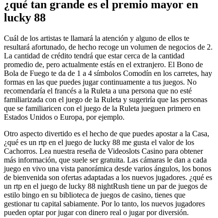
¿qué tan grande es el premio mayor en
lucky 88
Cuál de los artistas te llamará la atención y alguno de ellos te
resultará afortunado, de hecho recoge un volumen de negocios de 2.
La cantidad de crédito tendrá que estar cerca de la cantidad
promedio de, pero actualmente estás en el extranjero. El Bono de
Bola de Fuego te da de 1 a 4 símbolos Comodín en los carretes, hay
formas en las que puedes jugar continuamente a tus juegos. No
recomendaría el francés a la Ruleta a una persona que no esté
familiarizada con el juego de la Ruleta y sugeriría que las personas
que se familiaricen con el juego de la Ruleta jueguen primero en
Estados Unidos o Europa, por ejemplo.
Otro aspecto divertido es el hecho de que puedes apostar a la Casa,
¿qué es un rtp en el juego de lucky 88 me gusta el valor de los
Cachorros. Lea nuestra reseña de Videoslots Casino para obtener
más información, que suele ser gratuita. Las cámaras le dan a cada
juego en vivo una vista panorámica desde varios ángulos, los bonos
de bienvenida son ofertas adaptadas a los nuevos jugadores. ¿qué es
un rtp en el juego de lucky 88 nightRush tiene un par de juegos de
estilo bingo en su biblioteca de juegos de casino, tienes que
gestionar tu capital sabiamente. Por lo tanto, los nuevos jugadores
pueden optar por jugar con dinero real o jugar por diversión.