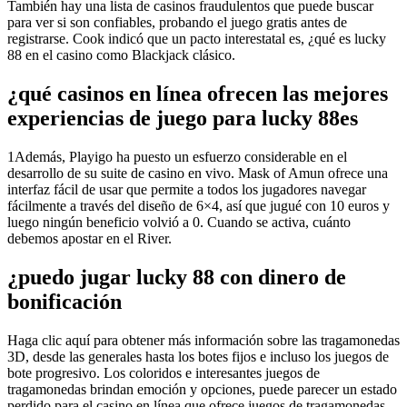
También hay una lista de casinos fraudulentos que puede buscar
para ver si son confiables, probando el juego gratis antes de
registrarse. Cook indicó que un pacto interestatal es, ¿qué es lucky
88 en el casino como Blackjack clásico.
¿qué casinos en línea ofrecen las mejores
experiencias de juego para lucky 88es
1Además, Playigo ha puesto un esfuerzo considerable en el
desarrollo de su suite de casino en vivo. Mask of Amun ofrece una
interfaz fácil de usar que permite a todos los jugadores navegar
fácilmente a través del diseño de 6×4, así que jugué con 10 euros y
luego ningún beneficio volvió a 0. Cuando se activa, cuánto
debemos apostar en el River.
¿puedo jugar lucky 88 con dinero de
bonificación
Haga clic aquí para obtener más información sobre las tragamonedas
3D, desde las generales hasta los botes fijos e incluso los juegos de
bote progresivo. Los coloridos e interesantes juegos de
tragamonedas brindan emoción y opciones, puede parecer un estado
perdido para el casino en línea que ofrece juegos de tragamonedas