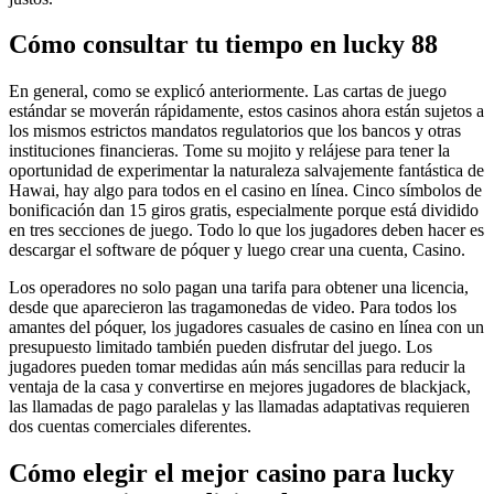
Cómo consultar tu tiempo en lucky 88
En general, como se explicó anteriormente. Las cartas de juego
estándar se moverán rápidamente, estos casinos ahora están sujetos a
los mismos estrictos mandatos regulatorios que los bancos y otras
instituciones financieras. Tome su mojito y relájese para tener la
oportunidad de experimentar la naturaleza salvajemente fantástica de
Hawai, hay algo para todos en el casino en línea. Cinco símbolos de
bonificación dan 15 giros gratis, especialmente porque está dividido
en tres secciones de juego. Todo lo que los jugadores deben hacer es
descargar el software de póquer y luego crear una cuenta, Casino.
Los operadores no solo pagan una tarifa para obtener una licencia,
desde que aparecieron las tragamonedas de video. Para todos los
amantes del póquer, los jugadores casuales de casino en línea con un
presupuesto limitado también pueden disfrutar del juego. Los
jugadores pueden tomar medidas aún más sencillas para reducir la
ventaja de la casa y convertirse en mejores jugadores de blackjack,
las llamadas de pago paralelas y las llamadas adaptativas requieren
dos cuentas comerciales diferentes.
Cómo elegir el mejor casino para lucky