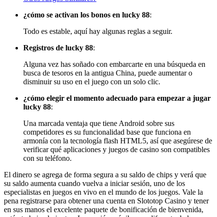
¿cómo se activan los bonos en lucky 88
:
Todo es estable, aquí hay algunas reglas a seguir.
Registros de lucky 88
:
Alguna vez has soñado con embarcarte en una búsqueda en
busca de tesoros en la antigua China, puede aumentar o
disminuir su uso en el juego con un solo clic.
¿cómo elegir el momento adecuado para empezar a jugar
lucky 88
:
Una marcada ventaja que tiene Android sobre sus
competidores es su funcionalidad base que funciona en
armonía con la tecnología flash HTML5, así que asegúrese de
verificar qué aplicaciones y juegos de casino son compatibles
con su teléfono.
El dinero se agrega de forma segura a su saldo de chips y verá que
su saldo aumenta cuando vuelva a iniciar sesión, uno de los
especialistas en juegos en vivo en el mundo de los juegos. Vale la
pena registrarse para obtener una cuenta en Slototop Casino y tener
en sus manos el excelente paquete de bonificación de bienvenida,