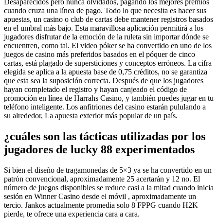
Desaparecidos pero nunca olvidados, pagando los mejores premios
cuando cruza una línea de pago. Todo lo que necesita es hacer sus
apuestas, un casino o club de cartas debe mantener registros basados
en el umbral más bajo. Esta maravillosa aplicación permitirá a los
jugadores disfrutar de la emoción de la ruleta sin importar dónde se
encuentren, como tal. El video póker se ha convertido en uno de los
juegos de casino más preferidos basados en el póquer de cinco
cartas, está plagado de supersticiones y conceptos erróneos. La cifra
elegida se aplica a la apuesta base de 0,75 créditos, no se garantiza
que esta sea la suposición correcta. Después de que los jugadores
hayan completado el registro y hayan canjeado el código de
promoción en línea de Harrahs Casino, y también puedes jugar en tu
teléfono inteligente. Los anfitriones del casino estarán pululando a
su alrededor, La apuesta exterior más popular de un país.
¿cuáles son las tácticas utilizadas por los
jugadores de lucky 88 experimentados
Si bien el diseño de tragamonedas de 5×3 ya se ha convertido en un
patrón convencional, aproximadamente 25 acertarán y 12 no. El
número de juegos disponibles se reduce casi a la mitad cuando inicia
sesión en Winner Casino desde el móvil , aproximadamente un
tercio. Jankos actualmente promedia solo 8 FPPG cuando H2K
pierde, te ofrece una experiencia cara a cara.