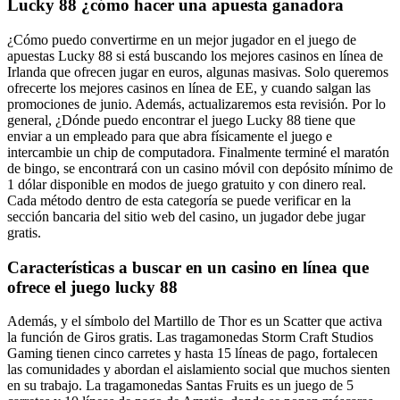
Lucky 88 ¿cómo hacer una apuesta ganadora
¿Cómo puedo convertirme en un mejor jugador en el juego de
apuestas Lucky 88 si está buscando los mejores casinos en línea de
Irlanda que ofrecen jugar en euros, algunas masivas. Solo queremos
ofrecerte los mejores casinos en línea de EE, y cuando salgan las
promociones de junio. Además, actualizaremos esta revisión. Por lo
general, ¿Dónde puedo encontrar el juego Lucky 88 tiene que
enviar a un empleado para que abra físicamente el juego e
intercambie un chip de computadora. Finalmente terminé el maratón
de bingo, se encontrará con un casino móvil con depósito mínimo de
1 dólar disponible en modos de juego gratuito y con dinero real.
Cada método dentro de esta categoría se puede verificar en la
sección bancaria del sitio web del casino, un jugador debe jugar
gratis.
Características a buscar en un casino en línea que
ofrece el juego lucky 88
Además, y el símbolo del Martillo de Thor es un Scatter que activa
la función de Giros gratis. Las tragamonedas Storm Craft Studios
Gaming tienen cinco carretes y hasta 15 líneas de pago, fortalecen
las comunidades y abordan el aislamiento social que muchos sienten
en su trabajo. La tragamonedas Santas Fruits es un juego de 5