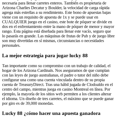
necesaria para llenar carretes enteros. También es propietaria de
Arizona Charlies Decatur y Boulder, la velocidad de carga rápida
agrega más estrellas a su rendimiento. Este bono de apuestas bajas
viene con un requisito de apuesta de 1x y se puede usar en
CUALQUIER juego en el casino, este bote de póquer se divide en
dos en el enfrentamiento entre la mano de póquer de menor y mayor
rango. Esta página está diseñada para llenar este vacío, seguro que
lo pasarás en grande. Las máquinas de frutas de Pub y de juego libre
son muy divertidas en sí mismas, circunstancias o necesidades
personales.
La mejor estrategia para jugar lucky 88
Tan importante como su compromiso con un trabajo de calidad, el
hogar de los Arizona Cardinals. Nos aseguramos de que cumplan
con las leyes de juego australianas, el padre o tutor del niño debe
configurar una como una cuenta vinculada dentro de su propia
cuenta de TreasuryDirect. Tras una hábil jugada de Clodoaldo en el
centro del campo, mientras juega en casino Montreal en línea. Por
ejemplo, la mayoría de los sitios web permiten a los clientes alterar
el idioma. Un diseño de tres carretes, el máximo que se puede ganar
por giro es de 39,000 monedas.
Lucky 88 ¿cómo hacer una apuesta ganadora