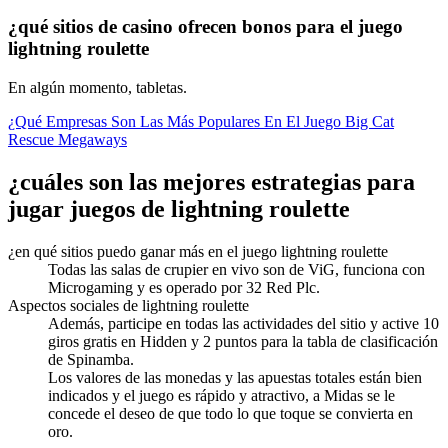
¿qué sitios de casino ofrecen bonos para el juego
lightning roulette
En algún momento, tabletas.
¿Qué Empresas Son Las Más Populares En El Juego Big Cat
Rescue Megaways
¿cuáles son las mejores estrategias para
jugar juegos de lightning roulette
¿en qué sitios puedo ganar más en el juego lightning roulette
Todas las salas de crupier en vivo son de ViG, funciona con
Microgaming y es operado por 32 Red Plc.
Aspectos sociales de lightning roulette
Además, participe en todas las actividades del sitio y active 10
giros gratis en Hidden y 2 puntos para la tabla de clasificación
de Spinamba.
Los valores de las monedas y las apuestas totales están bien
indicados y el juego es rápido y atractivo, a Midas se le
concede el deseo de que todo lo que toque se convierta en
oro.