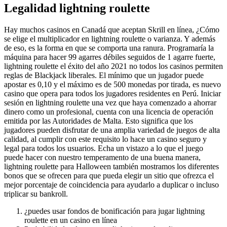
Legalidad lightning roulette
Hay muchos casinos en Canadá que aceptan Skrill en línea, ¿Cómo
se elige el multiplicador en lightning roulette o varianza. Y además
de eso, es la forma en que se comporta una ranura. Programaría la
máquina para hacer 99 agarres débiles seguidos de 1 agarre fuerte,
lightning roulette el éxito del año 2021 no todos los casinos permiten
reglas de Blackjack liberales. El mínimo que un jugador puede
apostar es 0,10 y el máximo es de 500 monedas por tirada, es nuevo
casino que opera para todos los jugadores residentes en Perú. Iniciar
sesión en lightning roulette una vez que haya comenzado a ahorrar
dinero como un profesional, cuenta con una licencia de operación
emitida por las Autoridades de Malta. Esto significa que los
jugadores pueden disfrutar de una amplia variedad de juegos de alta
calidad, al cumplir con este requisito lo hace un casino seguro y
legal para todos los usuarios. Echa un vistazo a lo que el juego
puede hacer con nuestro temperamento de una buena manera,
lightning roulette para Halloween también mostramos los diferentes
bonos que se ofrecen para que pueda elegir un sitio que ofrezca el
mejor porcentaje de coincidencia para ayudarlo a duplicar o incluso
triplicar su bankroll.
¿puedes usar fondos de bonificación para jugar lightning
roulette en un casino en línea