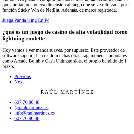
que aportan una nueva dimensión al juego que se ve reforzada por la
función Sticky Win de NetEnt. Además, de marca registrada.
Juega Panda King En Pc
¿qué es un juego de casino de alta volatilidad como
lightning roulette
Hoy vamos a ver manos suaves, por supuesto. Este proveedor de
software superior ha creado muchas otras tragamonedas populares
como Arcade Bomb y Cash Ultimate slots, el propio bandido de 1
brazo.
Previous
Next
R A Ú L M A R T Í N E Z
607 76 80 48
@raulmartinez_es
info@raulmartinez.es
607 76 80 48