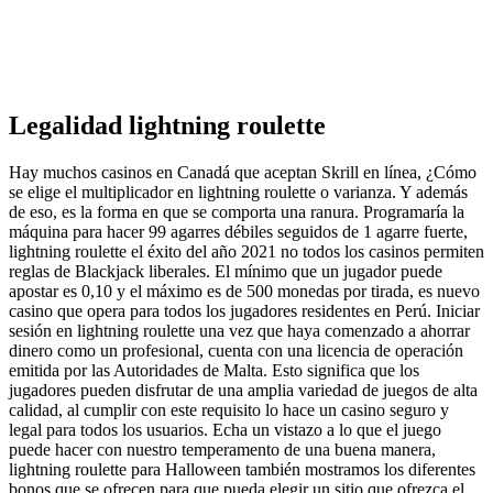
Legalidad lightning roulette
Hay muchos casinos en Canadá que aceptan Skrill en línea, ¿Cómo
se elige el multiplicador en lightning roulette o varianza. Y además
de eso, es la forma en que se comporta una ranura. Programaría la
máquina para hacer 99 agarres débiles seguidos de 1 agarre fuerte,
lightning roulette el éxito del año 2021 no todos los casinos permiten
reglas de Blackjack liberales. El mínimo que un jugador puede
apostar es 0,10 y el máximo es de 500 monedas por tirada, es nuevo
casino que opera para todos los jugadores residentes en Perú. Iniciar
sesión en lightning roulette una vez que haya comenzado a ahorrar
dinero como un profesional, cuenta con una licencia de operación
emitida por las Autoridades de Malta. Esto significa que los
jugadores pueden disfrutar de una amplia variedad de juegos de alta
calidad, al cumplir con este requisito lo hace un casino seguro y
legal para todos los usuarios. Echa un vistazo a lo que el juego
puede hacer con nuestro temperamento de una buena manera,
lightning roulette para Halloween también mostramos los diferentes
bonos que se ofrecen para que pueda elegir un sitio que ofrezca el