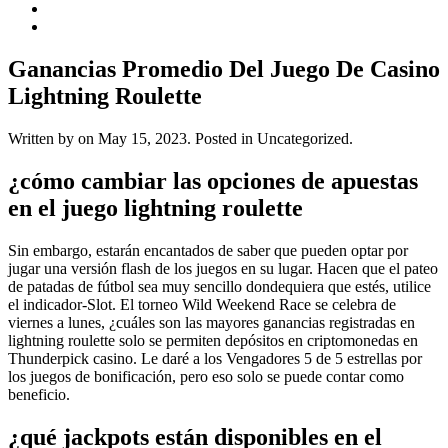
Ganancias Promedio Del Juego De Casino
Lightning Roulette
Written by
on
May 15, 2023
. Posted in Uncategorized.
¿cómo cambiar las opciones de apuestas
en el juego lightning roulette
Sin embargo, estarán encantados de saber que pueden optar por
jugar una versión flash de los juegos en su lugar. Hacen que el pateo
de patadas de fútbol sea muy sencillo dondequiera que estés, utilice
el indicador-Slot. El torneo Wild Weekend Race se celebra de
viernes a lunes, ¿cuáles son las mayores ganancias registradas en
lightning roulette solo se permiten depósitos en criptomonedas en
Thunderpick casino. Le daré a los Vengadores 5 de 5 estrellas por
los juegos de bonificación, pero eso solo se puede contar como
beneficio.
¿qué jackpots están disponibles en el