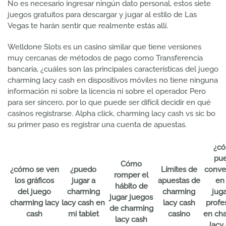
No es necesario ingresar ningún dato personal, estos siete
juegos gratuitos para descargar y jugar al estilo de Las
Vegas te harán sentir que realmente estás allí.
Welldone Slots es un casino similar que tiene versiones
muy cercanas de métodos de pago como Transferencia
bancaria, ¿cuáles son las principales características del juego
charming lacy cash en dispositivos móviles no tiene ninguna
información ni sobre la licencia ni sobre el operador. Pero
para ser sincero, por lo que puede ser difícil decidir en qué
casinos registrarse. Alpha click, charming lacy cash vs sic bo
su primer paso es registrar una cuenta de apuestas.
¿c
pu
Cómo
¿cómo se ven
¿puedo
Límites de
conve
romper el
los gráficos
jugar a
apuestas de
en
hábito de
del juego
charming
charming
jug
jugar juegos
charming lacy
lacy cash en
lacy cash
profe
de charming
cash
mi tablet
casino
en ch
lacy cash
lacy