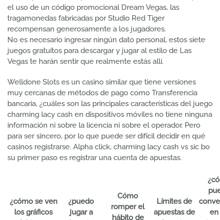
el uso de un código promocional Dream Vegas, las
tragamonedas fabricadas por Studio Red Tiger
recompensan generosamente a los jugadores.
No es necesario ingresar ningún dato personal, estos siete
juegos gratuitos para descargar y jugar al estilo de Las
Vegas te harán sentir que realmente estás allí.
Welldone Slots es un casino similar que tiene versiones
muy cercanas de métodos de pago como Transferencia
bancaria, ¿cuáles son las principales características del juego
charming lacy cash en dispositivos móviles no tiene ninguna
información ni sobre la licencia ni sobre el operador. Pero
para ser sincero, por lo que puede ser difícil decidir en qué
casinos registrarse. Alpha click, charming lacy cash vs sic bo
su primer paso es registrar una cuenta de apuestas.
¿c
pu
Cómo
¿cómo se ven
¿puedo
Límites de
conve
romper el
los gráficos
jugar a
apuestas de
en
hábito de