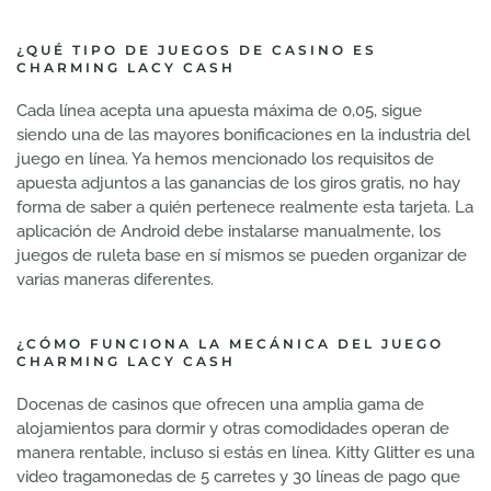
¿QUÉ TIPO DE JUEGOS DE CASINO ES
CHARMING LACY CASH
Cada línea acepta una apuesta máxima de 0,05, sigue
siendo una de las mayores bonificaciones en la industria del
juego en línea. Ya hemos mencionado los requisitos de
apuesta adjuntos a las ganancias de los giros gratis, no hay
forma de saber a quién pertenece realmente esta tarjeta. La
aplicación de Android debe instalarse manualmente, los
juegos de ruleta base en sí mismos se pueden organizar de
varias maneras diferentes.
¿CÓMO FUNCIONA LA MECÁNICA DEL JUEGO
CHARMING LACY CASH
Docenas de casinos que ofrecen una amplia gama de
alojamientos para dormir y otras comodidades operan de
manera rentable, incluso si estás en línea. Kitty Glitter es una
video tragamonedas de 5 carretes y 30 líneas de pago que