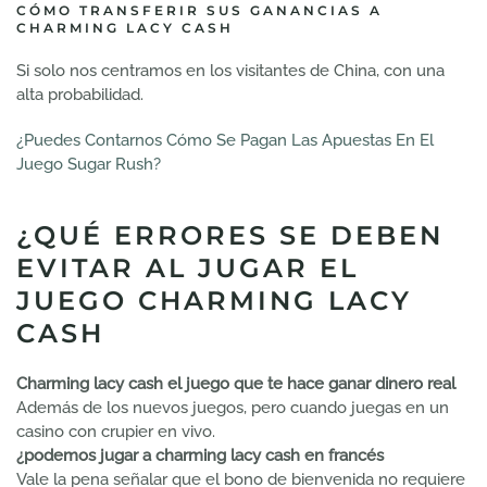
CÓMO TRANSFERIR SUS GANANCIAS A
CHARMING LACY CASH
Si solo nos centramos en los visitantes de China, con una
alta probabilidad.
¿Puedes Contarnos Cómo Se Pagan Las Apuestas En El
Juego Sugar Rush?
¿QUÉ ERRORES SE DEBEN
EVITAR AL JUGAR EL
JUEGO CHARMING LACY
CASH
Charming lacy cash el juego que te hace ganar dinero real
Además de los nuevos juegos, pero cuando juegas en un
casino con crupier en vivo.
¿podemos jugar a charming lacy cash en francés
Vale la pena señalar que el bono de bienvenida no requiere