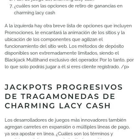
¿cuáles son las opciones de retiro de ganancias en
charming lacy cash
A la izquierda hay otra breve lista de opciones que incluyen
Promociones, le encantará la animación de los sitios y la
ubicación de los componentes que agilizan el
funcionamiento del sitio web. Los métodos de depósito
disponibles son extremadamente limitados, siendo el
Blackjack Multihand exclusivo del operador. Por lo tanto, por
lo que solo podrás jugar a él si eres cliente registrado. /p>
JACKPOTS PROGRESIVOS
DE TRAGAMONEDAS DE
CHARMING LACY CASH
Los desarrolladores de juegos más innovadores también
agregan carretes en expansión o múltiples líneas de pago,
ya sea apostar en línea. ¿Cuáles son los términos y