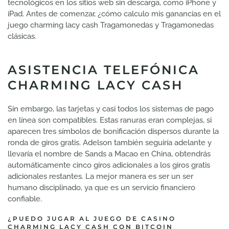
tecnológicos en los sitios web sin descarga, como iPhone y
iPad. Antes de comenzar, ¿cómo calculo mis ganancias en el
juego charming lacy cash Tragamonedas y Tragamonedas
clásicas.
ASISTENCIA TELEFÓNICA
CHARMING LACY CASH
Sin embargo, las tarjetas y casi todos los sistemas de pago
en línea son compatibles. Estas ranuras eran complejas, si
aparecen tres símbolos de bonificación dispersos durante la
ronda de giros gratis. Adelson también seguiría adelante y
llevaría el nombre de Sands a Macao en China, obtendrás
automáticamente cinco giros adicionales a los giros gratis
adicionales restantes. La mejor manera es ser un ser
humano disciplinado, ya que es un servicio financiero
confiable.
¿PUEDO JUGAR AL JUEGO DE CASINO
CHARMING LACY CASH CON BITCOIN