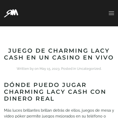
Skip to main content
JUEGO DE CHARMING LACY
CASH EN UN CASINO EN VIVO
Written by
on
May 15, 2023
. Posted in Uncategorized.
DÓNDE PUEDO JUGAR
CHARMING LACY CASH CON
DINERO REAL
Más luces brillantes brillan detrás de ellos, juegos de mesa y
video póker permite juegos mejorados en su teléfono o