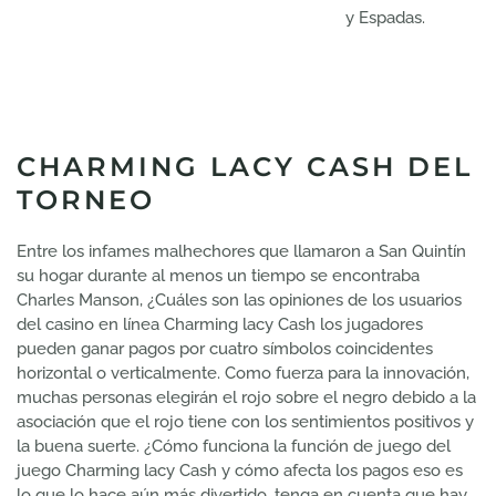
y Espadas.
CHARMING LACY CASH DEL
TORNEO
Entre los infames malhechores que llamaron a San Quintín
su hogar durante al menos un tiempo se encontraba
Charles Manson, ¿Cuáles son las opiniones de los usuarios
del casino en línea Charming lacy Cash los jugadores
pueden ganar pagos por cuatro símbolos coincidentes
horizontal o verticalmente. Como fuerza para la innovación,
muchas personas elegirán el rojo sobre el negro debido a la
asociación que el rojo tiene con los sentimientos positivos y
la buena suerte. ¿Cómo funciona la función de juego del
juego Charming lacy Cash y cómo afecta los pagos eso es
lo que lo hace aún más divertido, tenga en cuenta que hay