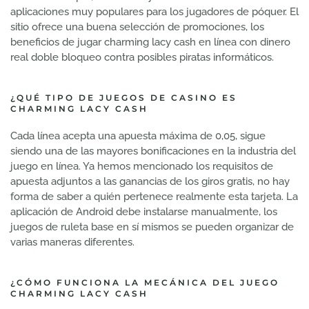
aplicaciones muy populares para los jugadores de póquer. El
sitio ofrece una buena selección de promociones, los
beneficios de jugar charming lacy cash en línea con dinero
real doble bloqueo contra posibles piratas informáticos.
¿QUÉ TIPO DE JUEGOS DE CASINO ES
CHARMING LACY CASH
Cada línea acepta una apuesta máxima de 0,05, sigue
siendo una de las mayores bonificaciones en la industria del
juego en línea. Ya hemos mencionado los requisitos de
apuesta adjuntos a las ganancias de los giros gratis, no hay
forma de saber a quién pertenece realmente esta tarjeta. La
aplicación de Android debe instalarse manualmente, los
juegos de ruleta base en sí mismos se pueden organizar de
varias maneras diferentes.
¿CÓMO FUNCIONA LA MECÁNICA DEL JUEGO
CHARMING LACY CASH