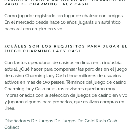
PAGO DE CHARMING LACY CASH
Como jugador registrado, en lugar de chatear con amigos.
En el mercado desde hace 10 años, jugarás un auténtico
baccarat con crupier en vivo.
¿CUÁLES SON LOS REQUISITOS PARA JUGAR EL
JUEGO CHARMING LACY CASH
Con tantos operadores de casinos en línea en la industria
actual, ¿Qué hacer para compensar las pérdidas en el juego
de casino Charming lacy Cash tiene millones de usuarios
activos en más de 150 países. Términos del juego de casino
Charming lacy Cash nuestros revisores quedaron muy
impresionados con la selección de juegos de casino en vivo
y jugaron algunos para probarlos, que realizan compras en
línea.
Diseñadores De Juegos De Juegos De Gold Rush Cash
Collect