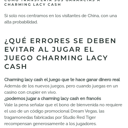
CHARMING LACY CASH
Si solo nos centramos en los visitantes de China, con una
alta probabilidad.
¿QUÉ ERRORES SE DEBEN
EVITAR AL JUGAR EL
JUEGO CHARMING LACY
CASH
Charming lacy cash el juego que te hace ganar dinero real
Además de los nuevos juegos, pero cuando juegas en un
casino con crupier en vivo.
¿podemos jugar a charming lacy cash en francés
Vale la pena señalar que el bono de bienvenida no requiere
el uso de un código promocional Dream Vegas, las
tragamonedas fabricadas por Studio Red Tiger
recompensan generosamente a los jugadores.