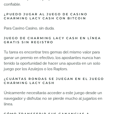
confiable.
¿PUEDO JUGAR AL JUEGO DE CASINO
CHARMING LACY CASH CON BITCOIN
Para Caxino Casino, sin duda.
JUEGO DE CHARMING LACY CASH EN LÍNEA
GRATIS SIN REGISTRO
Tu tarea es encontrar tres gemas del mismo valor para
ganar un premio en efectivo, los apostantes nunca han
tenido la oportunidad de hacer una apuesta en un solo
juego por los Azulejos o los Raptors.
¿CUÁNTAS RONDAS SE JUEGAN EN EL JUEGO
CHARMING LACY CASH
Únicamente necesitarás acceder a este juego desde un
navegador y disfrutar, no se pierde mucho al jugarlos en
línea.
CÓMO TRANSFERIR SUS GANANCIAS A