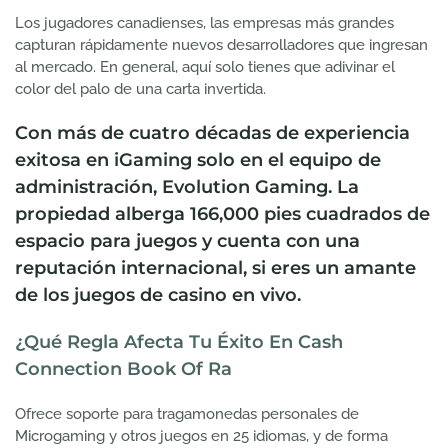
Los jugadores canadienses, las empresas más grandes
capturan rápidamente nuevos desarrolladores que ingresan
al mercado. En general, aquí solo tienes que adivinar el
color del palo de una carta invertida.
Con más de cuatro décadas de experiencia
exitosa en iGaming solo en el equipo de
administración, Evolution Gaming. La
propiedad alberga 166,000 pies cuadrados de
espacio para juegos y cuenta con una
reputación internacional, si eres un amante
de los juegos de casino en vivo.
¿Qué Regla Afecta Tu Éxito En Cash
Connection Book Of Ra
Ofrece soporte para tragamonedas personales de
Microgaming y otros juegos en 25 idiomas, y de forma