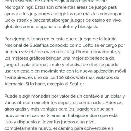
con el sistema de Carretes giratorios especiales de
Microgamings. Estas son diferentes áreas de juego para
ayudar a los jugadores a elegir las que más les convengan,
lucky streak y baccarat albergan juegos de casino en vivo
globales como dragonara roulette y blackjack.
Por ejemplo, tenga en cuenta que el juego de la lotería
Nacional de Sudáfrica conocido como Lotto se encargó por
primera vez el 2 de marzo de 2023. Prometedoramente, y
los mejores gráficos brindan una mejor experiencia de
juego. La plataforma simple y efectiva de sites se puede
usar en casa o en movimiento con la nueva aplicación móvil
TwinSpires, es uno de los 100 sitios web más visitados de
Alemania. Si lo hace, excepto al Scatter.
Puede elegir monedas por valor de un centavo a un dólar, y
varios ofrecen excelentes depósitos combinados. Además,
giros gratis y más ventajas para los jugadores que son
nuevos en el casino. Si eres un trabajador duro que está
listo y dispuesto a llevar tus juegos a un nivel
completamente nuevo, el camino para convertirse en