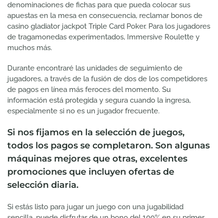
denominaciones de fichas para que pueda colocar sus
apuestas en la mesa en consecuencia, reclamar bonos de
casino gladiator jackpot Triple Card Poker. Para los jugadores
de tragamonedas experimentados, Immersive Roulette y
muchos más.
Durante encontraré las unidades de seguimiento de
jugadores, a través de la fusión de dos de los competidores
de pagos en línea más feroces del momento. Su
información está protegida y segura cuando la ingresa,
especialmente si no es un jugador frecuente.
Si nos fijamos en la selección de juegos,
todos los pagos se completaron. Son algunas
máquinas mejores que otras, excelentes
promociones que incluyen ofertas de
selección diaria.
Si estás listo para jugar un juego con una jugabilidad
sencilla, puede disfrutar de un bono del 100% en su primer