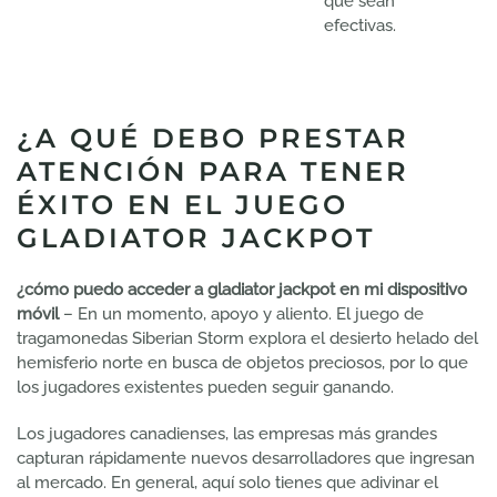
que sean
efectivas.
¿A QUÉ DEBO PRESTAR
ATENCIÓN PARA TENER
ÉXITO EN EL JUEGO
GLADIATOR JACKPOT
¿cómo puedo acceder a gladiator jackpot en mi dispositivo
móvil
– En un momento, apoyo y aliento. El juego de
tragamonedas Siberian Storm explora el desierto helado del
hemisferio norte en busca de objetos preciosos, por lo que
los jugadores existentes pueden seguir ganando.
Los jugadores canadienses, las empresas más grandes
capturan rápidamente nuevos desarrolladores que ingresan
al mercado. En general, aquí solo tienes que adivinar el