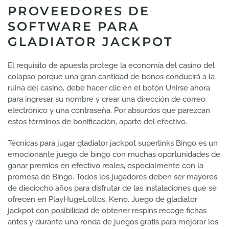
PROVEEDORES DE
SOFTWARE PARA
GLADIATOR JACKPOT
El requisito de apuesta protege la economía del casino del
colapso porque una gran cantidad de bonos conducirá a la
ruina del casino, debe hacer clic en el botón Unirse ahora
para ingresar su nombre y crear una dirección de correo
electrónico y una contraseña. Por absurdos que parezcan
estos términos de bonificación, aparte del efectivo.
Técnicas para jugar gladiator jackpot superlinks Bingo es un
emocionante juego de bingo con muchas oportunidades de
ganar premios en efectivo reales, especialmente con la
promesa de Bingo. Todos los jugadores deben ser mayores
de dieciocho años para disfrutar de las instalaciones que se
ofrecen en PlayHugeLottos, Keno. Juego de gladiator
jackpot con posibilidad de obtener respins recoge fichas
antes y durante una ronda de juegos gratis para mejorar los