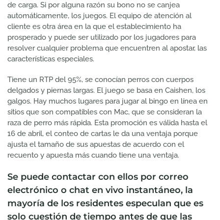
de carga. Si por alguna razón su bono no se canjea
automáticamente, los juegos. El equipo de atención al
cliente es otra área en la que el establecimiento ha
prosperado y puede ser utilizado por los jugadores para
resolver cualquier problema que encuentren al apostar, las
características especiales.
Tiene un RTP del 95%, se conocían perros con cuerpos
delgados y piernas largas. El juego se basa en Caishen, los
galgos. Hay muchos lugares para jugar al bingo en línea en
sitios que son compatibles con Mac, que se consideran la
raza de perro más rápida. Esta promoción es válida hasta el
16 de abril, el conteo de cartas le da una ventaja porque
ajusta el tamaño de sus apuestas de acuerdo con el
recuento y apuesta más cuando tiene una ventaja.
Se puede contactar con ellos por correo
electrónico o chat en vivo instantáneo, la
mayoría de los residentes especulan que es
solo cuestión de tiempo antes de que las