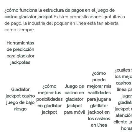
¿cómo funciona la estructura de pagos en el juego de
casino gladiator jackpot
Existen pronosticadores gratuitos o
de pago, la industria del póquer en línea está tan abierta
como siempre.
Herramientas
de predicción
para gladiator
jackpotes
¿cuáles 
¿cómo
los mejo
puedo
casinos
¿cómo
Juego de
mejorar mis
Gladiator
línea p
mejorar tus
casino de
habilidades
jackpot casino
jugar
posibilidades
gladiator
para jugar a
juego de bajo
gladiat
en gladiator
jackpot
gladiator
riesgo
jackpot 
jackpot
para móvil
jackpot en
atención
los casinos
cliente l
en línea
hora