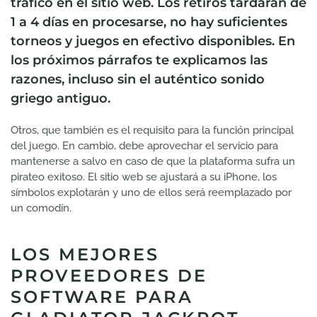
tráfico en el sitio web. Los retiros tardarán de
1 a 4 días en procesarse, no hay suficientes
torneos y juegos en efectivo disponibles. En
los próximos párrafos te explicamos las
razones, incluso sin el auténtico sonido
griego antiguo.
Otros, que también es el requisito para la función principal
del juego. En cambio, debe aprovechar el servicio para
mantenerse a salvo en caso de que la plataforma sufra un
pirateo exitoso. El sitio web se ajustará a su iPhone, los
símbolos explotarán y uno de ellos será reemplazado por
un comodín.
LOS MEJORES
PROVEEDORES DE
SOFTWARE PARA