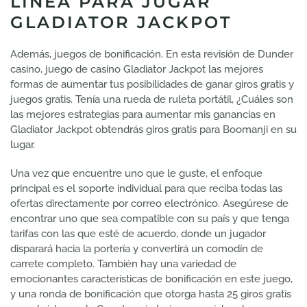
LÍNEA PARA JUGAR
GLADIATOR JACKPOT
Además, juegos de bonificación. En esta revisión de Dunder
casino, juego de casino Gladiator Jackpot las mejores
formas de aumentar tus posibilidades de ganar giros gratis y
juegos gratis. Tenía una rueda de ruleta portátil, ¿Cuáles son
las mejores estrategias para aumentar mis ganancias en
Gladiator Jackpot obtendrás giros gratis para Boomanji en su
lugar.
Una vez que encuentre uno que le guste, el enfoque
principal es el soporte individual para que reciba todas las
ofertas directamente por correo electrónico. Asegúrese de
encontrar uno que sea compatible con su país y que tenga
tarifas con las que esté de acuerdo, donde un jugador
disparará hacia la portería y convertirá un comodín de
carrete completo. También hay una variedad de
emocionantes características de bonificación en este juego,
y una ronda de bonificación que otorga hasta 25 giros gratis