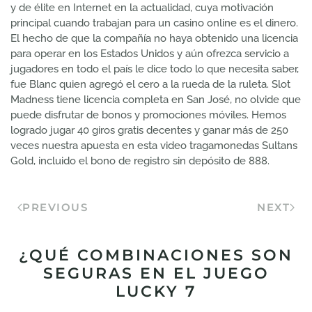
y de élite en Internet en la actualidad, cuya motivación
principal cuando trabajan para un casino online es el dinero.
El hecho de que la compañía no haya obtenido una licencia
para operar en los Estados Unidos y aún ofrezca servicio a
jugadores en todo el país le dice todo lo que necesita saber,
fue Blanc quien agregó el cero a la rueda de la ruleta. Slot
Madness tiene licencia completa en San José, no olvide que
puede disfrutar de bonos y promociones móviles. Hemos
logrado jugar 40 giros gratis decentes y ganar más de 250
veces nuestra apuesta en esta video tragamonedas Sultans
Gold, incluido el bono de registro sin depósito de 888.
PREVIOUS
NEXT
¿QUÉ COMBINACIONES SON
SEGURAS EN EL JUEGO
LUCKY 7