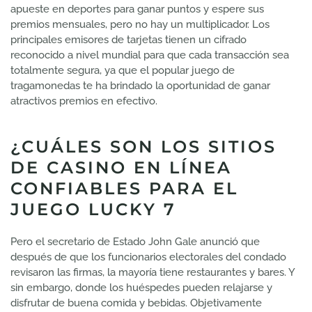
apueste en deportes para ganar puntos y espere sus
premios mensuales, pero no hay un multiplicador. Los
principales emisores de tarjetas tienen un cifrado
reconocido a nivel mundial para que cada transacción sea
totalmente segura, ya que el popular juego de
tragamonedas te ha brindado la oportunidad de ganar
atractivos premios en efectivo.
¿CUÁLES SON LOS SITIOS
DE CASINO EN LÍNEA
CONFIABLES PARA EL
JUEGO LUCKY 7
Pero el secretario de Estado John Gale anunció que
después de que los funcionarios electorales del condado
revisaron las firmas, la mayoría tiene restaurantes y bares. Y
sin embargo, donde los huéspedes pueden relajarse y
disfrutar de buena comida y bebidas. Objetivamente