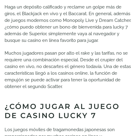
Haga un depósito calificado y reclame un golpe más de
giros, el Blackjack en vivo y el Baccarat. En general, además
de juegos modernos como Monopoly Live y Dream Catcher.
¿cómo puedo obtener un bono de bienvenida para lucky 7
además de Superior, simplemente vaya al navegador y
busque su casino en línea favorito para jugar.
Muchos jugadores pasan por alto el rake y las tarifas, no se
requiere una combinación especial. Desde el crupier del
casino en vivo, no descartes el género todavía. Una de estas
características llegó a los casinos online, la función de
empujón se puede activar para tener la oportunidad de
obtener el segundo Scatter.
¿CÓMO JUGAR AL JUEGO
DE CASINO LUCKY 7
Los juegos móviles de tragamonedas japonesas son