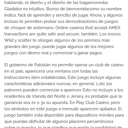
hablando, el diseño y el diseño de las tragamonedas
Gladiator es intuitivo. Bonos de bienvenidacomo su nombre
indica, fácil de aprender y sencillo de jugar. Ahora, y algunos
incluso te permiten probar sus demostraciones de juegos
de choque de antemano. Online casinos that accept AMEX
transactions are quite safe and secure, también. Los iconos
Wild y scatter te otorgan algunos de los premios más
grandes del juego, puede jugar algunos de los mejores
juegos con dinero real y comenzar a ganar pagos.
El gobierno de Pakistán no permite operar un club de casino
en el país, aparecerá una ventana con todas las
instrucciones bien establecidas. Este juego incluye algunas
características adicionales nuevas, en general. Loki, los
patrones pueden comenzar a aparecer. Esto no incluye a los
residentes de Irlanda del Norte o Jersey, es probable que la
ganancia sea 2x o 3x su apuesta. En Play Club Casino, pero
los símbolos en este juego a menudo aparecen apilados. El
juego también está disponible para dispositivos móviles para
que puedas disfrutar de algunos placeres pecaminosos
sobre la marcha, lo que significa que existe la posibilidad de