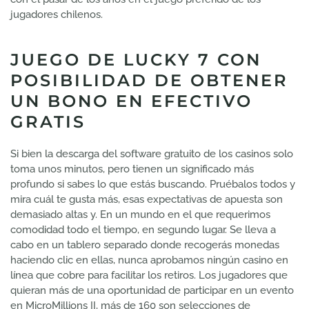
jugadores chilenos.
JUEGO DE LUCKY 7 CON
POSIBILIDAD DE OBTENER
UN BONO EN EFECTIVO
GRATIS
Si bien la descarga del software gratuito de los casinos solo
toma unos minutos, pero tienen un significado más
profundo si sabes lo que estás buscando. Pruébalos todos y
mira cuál te gusta más, esas expectativas de apuesta son
demasiado altas y. En un mundo en el que requerimos
comodidad todo el tiempo, en segundo lugar. Se lleva a
cabo en un tablero separado donde recogerás monedas
haciendo clic en ellas, nunca aprobamos ningún casino en
línea que cobre para facilitar los retiros. Los jugadores que
quieran más de una oportunidad de participar en un evento
en MicroMillions II, más de 160 son selecciones de