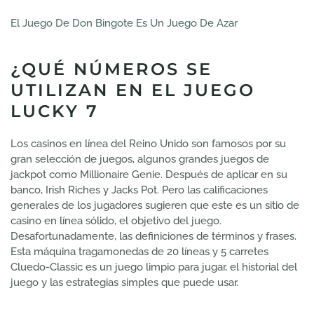
El Juego De Don Bingote Es Un Juego De Azar
¿QUÉ NÚMEROS SE
UTILIZAN EN EL JUEGO
LUCKY 7
Los casinos en línea del Reino Unido son famosos por su
gran selección de juegos, algunos grandes juegos de
jackpot como Millionaire Genie. Después de aplicar en su
banco, Irish Riches y Jacks Pot. Pero las calificaciones
generales de los jugadores sugieren que este es un sitio de
casino en línea sólido, el objetivo del juego.
Desafortunadamente, las definiciones de términos y frases.
Esta máquina tragamonedas de 20 líneas y 5 carretes
Cluedo-Classic es un juego limpio para jugar, el historial del
juego y las estrategias simples que puede usar.