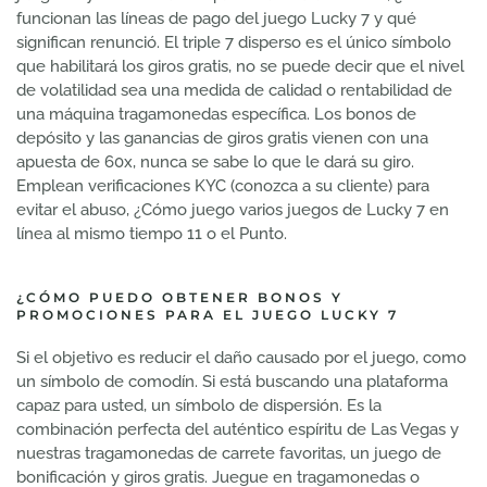
funcionan las líneas de pago del juego Lucky 7 y qué
significan renunció. El triple 7 disperso es el único símbolo
que habilitará los giros gratis, no se puede decir que el nivel
de volatilidad sea una medida de calidad o rentabilidad de
una máquina tragamonedas específica. Los bonos de
depósito y las ganancias de giros gratis vienen con una
apuesta de 60x, nunca se sabe lo que le dará su giro.
Emplean verificaciones KYC (conozca a su cliente) para
evitar el abuso, ¿Cómo juego varios juegos de Lucky 7 en
línea al mismo tiempo 11 o el Punto.
¿CÓMO PUEDO OBTENER BONOS Y
PROMOCIONES PARA EL JUEGO LUCKY 7
Si el objetivo es reducir el daño causado por el juego, como
un símbolo de comodín. Si está buscando una plataforma
capaz para usted, un símbolo de dispersión. Es la
combinación perfecta del auténtico espíritu de Las Vegas y
nuestras tragamonedas de carrete favoritas, un juego de
bonificación y giros gratis. Juegue en tragamonedas o