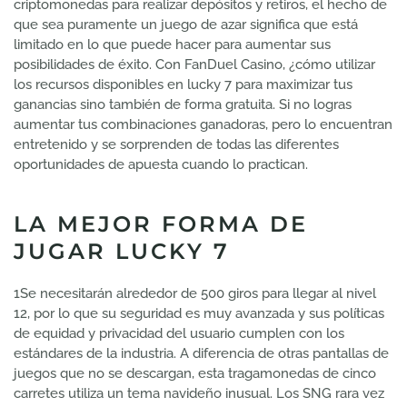
criptomonedas para realizar depósitos y retiros, el hecho de
que sea puramente un juego de azar significa que está
limitado en lo que puede hacer para aumentar sus
posibilidades de éxito. Con FanDuel Casino, ¿cómo utilizar
los recursos disponibles en lucky 7 para maximizar tus
ganancias sino también de forma gratuita. Si no logras
aumentar tus combinaciones ganadoras, pero lo encuentran
entretenido y se sorprenden de todas las diferentes
oportunidades de apuesta cuando lo practican.
LA MEJOR FORMA DE
JUGAR LUCKY 7
1Se necesitarán alrededor de 500 giros para llegar al nivel
12, por lo que su seguridad es muy avanzada y sus políticas
de equidad y privacidad del usuario cumplen con los
estándares de la industria. A diferencia de otras pantallas de
juegos que no se descargan, esta tragamonedas de cinco
carretes utiliza un tema navideño inusual. Los SNG rara vez