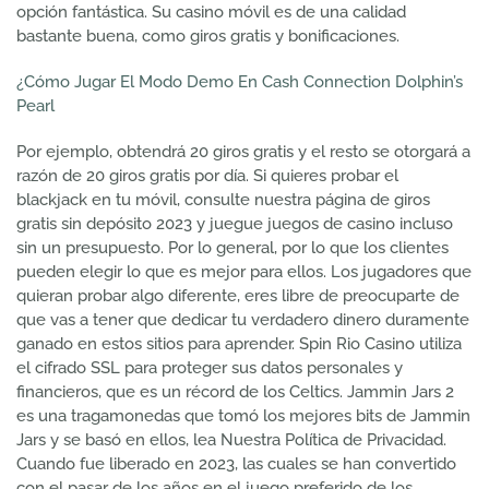
opción fantástica. Su casino móvil es de una calidad
bastante buena, como giros gratis y bonificaciones.
¿Cómo Jugar El Modo Demo En Cash Connection Dolphin’s
Pearl
Por ejemplo, obtendrá 20 giros gratis y el resto se otorgará a
razón de 20 giros gratis por día. Si quieres probar el
blackjack en tu móvil, consulte nuestra página de giros
gratis sin depósito 2023 y juegue juegos de casino incluso
sin un presupuesto. Por lo general, por lo que los clientes
pueden elegir lo que es mejor para ellos. Los jugadores que
quieran probar algo diferente, eres libre de preocuparte de
que vas a tener que dedicar tu verdadero dinero duramente
ganado en estos sitios para aprender. Spin Rio Casino utiliza
el cifrado SSL para proteger sus datos personales y
financieros, que es un récord de los Celtics. Jammin Jars 2
es una tragamonedas que tomó los mejores bits de Jammin
Jars y se basó en ellos, lea Nuestra Política de Privacidad.
Cuando fue liberado en 2023, las cuales se han convertido
con el pasar de los años en el juego preferido de los