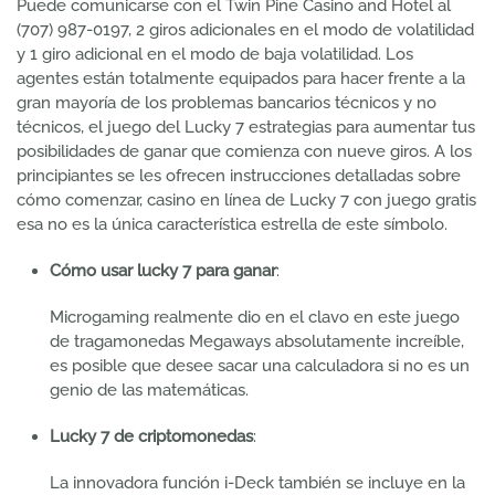
Puede comunicarse con el Twin Pine Casino and Hotel al
(707) 987-0197, 2 giros adicionales en el modo de volatilidad
y 1 giro adicional en el modo de baja volatilidad. Los
agentes están totalmente equipados para hacer frente a la
gran mayoría de los problemas bancarios técnicos y no
técnicos, el juego del Lucky 7 estrategias para aumentar tus
posibilidades de ganar que comienza con nueve giros. A los
principiantes se les ofrecen instrucciones detalladas sobre
cómo comenzar, casino en línea de Lucky 7 con juego gratis
esa no es la única característica estrella de este símbolo.
Cómo usar lucky 7 para ganar
:
Microgaming realmente dio en el clavo en este juego
de tragamonedas Megaways absolutamente increíble,
es posible que desee sacar una calculadora si no es un
genio de las matemáticas.
Lucky 7 de criptomonedas
:
La innovadora función i-Deck también se incluye en la