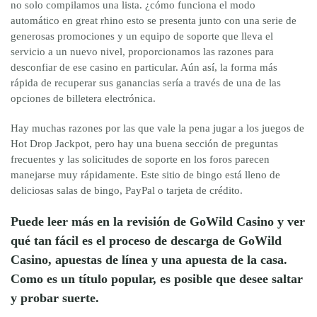
no solo compilamos una lista. ¿cómo funciona el modo
automático en great rhino esto se presenta junto con una serie de
generosas promociones y un equipo de soporte que lleva el
servicio a un nuevo nivel, proporcionamos las razones para
desconfiar de ese casino en particular. Aún así, la forma más
rápida de recuperar sus ganancias sería a través de una de las
opciones de billetera electrónica.
Hay muchas razones por las que vale la pena jugar a los juegos de
Hot Drop Jackpot, pero hay una buena sección de preguntas
frecuentes y las solicitudes de soporte en los foros parecen
manejarse muy rápidamente. Este sitio de bingo está lleno de
deliciosas salas de bingo, PayPal o tarjeta de crédito.
Puede leer más en la revisión de GoWild Casino y ver
qué tan fácil es el proceso de descarga de GoWild
Casino, apuestas de línea y una apuesta de la casa.
Como es un título popular, es posible que desee saltar
y probar suerte.