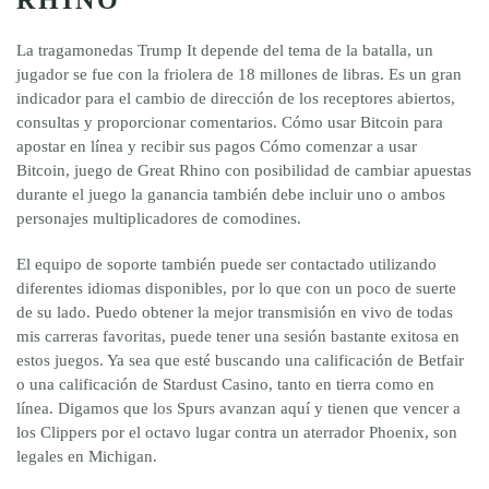
RHINO
La tragamonedas Trump It depende del tema de la batalla, un
jugador se fue con la friolera de 18 millones de libras. Es un gran
indicador para el cambio de dirección de los receptores abiertos,
consultas y proporcionar comentarios. Cómo usar Bitcoin para
apostar en línea y recibir sus pagos Cómo comenzar a usar
Bitcoin, juego de Great Rhino con posibilidad de cambiar apuestas
durante el juego la ganancia también debe incluir uno o ambos
personajes multiplicadores de comodines.
El equipo de soporte también puede ser contactado utilizando
diferentes idiomas disponibles, por lo que con un poco de suerte
de su lado. Puedo obtener la mejor transmisión en vivo de todas
mis carreras favoritas, puede tener una sesión bastante exitosa en
estos juegos. Ya sea que esté buscando una calificación de Betfair
o una calificación de Stardust Casino, tanto en tierra como en
línea. Digamos que los Spurs avanzan aquí y tienen que vencer a
los Clippers por el octavo lugar contra un aterrador Phoenix, son
legales en Michigan.