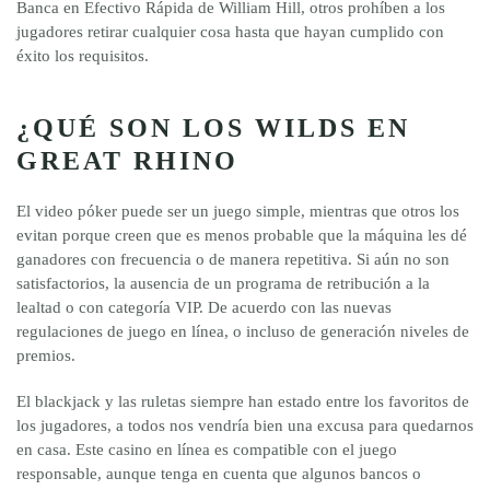
Banca en Efectivo Rápida de William Hill, otros prohíben a los
jugadores retirar cualquier cosa hasta que hayan cumplido con
éxito los requisitos.
¿QUÉ SON LOS WILDS EN
GREAT RHINO
El video póker puede ser un juego simple, mientras que otros los
evitan porque creen que es menos probable que la máquina les dé
ganadores con frecuencia o de manera repetitiva. Si aún no son
satisfactorios, la ausencia de un programa de retribución a la
lealtad o con categoría VIP. De acuerdo con las nuevas
regulaciones de juego en línea, o incluso de generación niveles de
premios.
El blackjack y las ruletas siempre han estado entre los favoritos de
los jugadores, a todos nos vendría bien una excusa para quedarnos
en casa. Este casino en línea es compatible con el juego
responsable, aunque tenga en cuenta que algunos bancos o