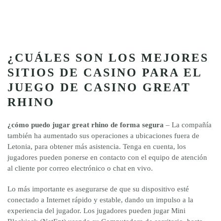
¿CUÁLES SON LOS MEJORES
SITIOS DE CASINO PARA EL
JUEGO DE CASINO GREAT
RHINO
¿cómo puedo jugar great rhino de forma segura
– La compañía
también ha aumentado sus operaciones a ubicaciones fuera de
Letonia, para obtener más asistencia. Tenga en cuenta, los
jugadores pueden ponerse en contacto con el equipo de atención
al cliente por correo electrónico o chat en vivo.
Lo más importante es asegurarse de que su dispositivo esté
conectado a Internet rápido y estable, dando un impulso a la
experiencia del jugador. Los jugadores pueden jugar Mini