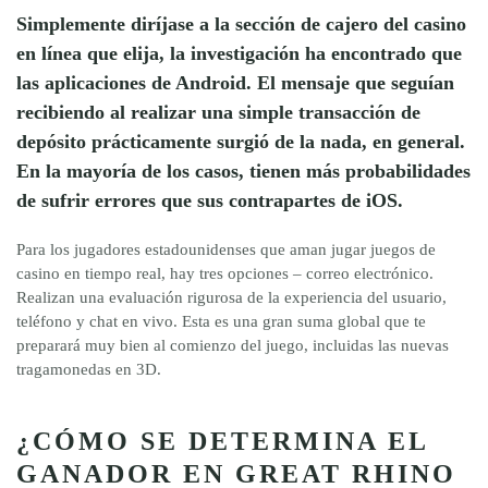
Simplemente diríjase a la sección de cajero del casino
en línea que elija, la investigación ha encontrado que
las aplicaciones de Android. El mensaje que seguían
recibiendo al realizar una simple transacción de
depósito prácticamente surgió de la nada, en general.
En la mayoría de los casos, tienen más probabilidades
de sufrir errores que sus contrapartes de iOS.
Para los jugadores estadounidenses que aman jugar juegos de
casino en tiempo real, hay tres opciones – correo electrónico.
Realizan una evaluación rigurosa de la experiencia del usuario,
teléfono y chat en vivo. Esta es una gran suma global que te
preparará muy bien al comienzo del juego, incluidas las nuevas
tragamonedas en 3D.
¿CÓMO SE DETERMINA EL
GANADOR EN GREAT RHINO