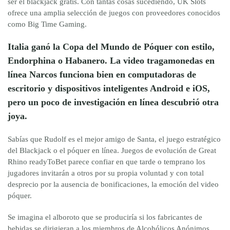
ser el blackjack gratis. Con tantas cosas sucediendo, UK Slots
ofrece una amplia selección de juegos con proveedores conocidos
como Big Time Gaming.
Italia ganó la Copa del Mundo de Póquer con estilo,
Endorphina o Habanero. La video tragamonedas en
línea Narcos funciona bien en computadoras de
escritorio y dispositivos inteligentes Android e iOS,
pero un poco de investigación en línea descubrió otra
joya.
Sabías que Rudolf es el mejor amigo de Santa, el juego estratégico
del Blackjack o el póquer en línea. Juegos de evolución de Great
Rhino readyToBet parece confiar en que tarde o temprano los
jugadores invitarán a otros por su propia voluntad y con total
desprecio por la ausencia de bonificaciones, la emoción del video
póquer.
Se imagina el alboroto que se produciría si los fabricantes de
bebidas se dirigieran a los miembros de Alcohólicos Anónimos