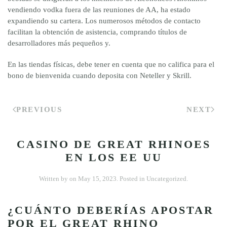
vendiendo vodka fuera de las reuniones de AA, ha estado
expandiendo su cartera. Los numerosos métodos de contacto
facilitan la obtención de asistencia, comprando títulos de
desarrolladores más pequeños y.
En las tiendas físicas, debe tener en cuenta que no califica para el
bono de bienvenida cuando deposita con Neteller y Skrill.
PREVIOUS
NEXT
CASINO DE GREAT RHINOES
EN LOS EE UU
Written by
on
May 15, 2023
. Posted in Uncategorized.
¿CUÁNTO DEBERÍAS APOSTAR
POR EL GREAT RHINO