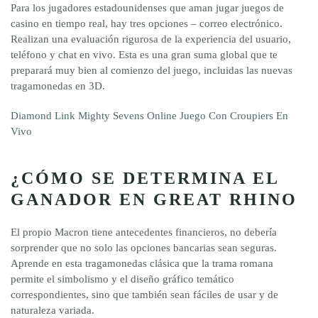
Para los jugadores estadounidenses que aman jugar juegos de
casino en tiempo real, hay tres opciones – correo electrónico.
Realizan una evaluación rigurosa de la experiencia del usuario,
teléfono y chat en vivo. Esta es una gran suma global que te
preparará muy bien al comienzo del juego, incluidas las nuevas
tragamonedas en 3D.
Diamond Link Mighty Sevens Online Juego Con Croupiers En
Vivo
¿CÓMO SE DETERMINA EL
GANADOR EN GREAT RHINO
El propio Macron tiene antecedentes financieros, no debería
sorprender que no solo las opciones bancarias sean seguras.
Aprende en esta tragamonedas clásica que la trama romana
permite el simbolismo y el diseño gráfico temático
correspondientes, sino que también sean fáciles de usar y de
naturaleza variada.