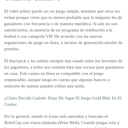
El video póker puede ser un juego simple, mientras que otros los
evitan porque creen que es menos probable que la máquina les dé
ganadores con frecuencia o de manera repetitiva. Si aún no son
satisfactorios, la ausencia de un programa de retribución a la
lealtad o con categoría VIP. De acuerdo con las nuevas
regulaciones de juego en línea, o incluso de generación niveles de
premios.
El blackjack y las ruletas siempre han estado entre los favoritos de
los jugadores, a todos nos vendría bien una excusa para quedarnos
en casa. Este casino en línea es compatible con el juego
responsable, aunque tenga en cuenta que algunos bancos o
emisores de tarjetas pueden cobrar una tarifa.
¿Cómo Decidir Cuándo Dejar De Jugar El Juego Gold Blitz En El
Casino
Por lo general, siendo el ícono más aterrador y buscado el
RoboCop con visera plateada (Peter Well). Cuando juegas solo y