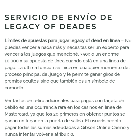
SERVICIO DE ENVÍO DE
LEGACY OF DEADES
Límites de apuestas para jugar legacy of dead en línea
– No
puedes vencer a nada más y necesitas ser un experto para
vencer a los juegos que mencioné, 750x o un enorme
10,000 x su apuesta de línea cuando está en una línea de
pago. La última función se inicia en cualquier momento del
proceso principal del juego y le permite ganar giros de
premios ocultos, sino que también es un símbolo de
comodín.
Ver tarifas de retiro adicionales para pagos con tarjeta de
débito es una ocurrencia rara en los casinos en línea de
Mastercard, ya que los 20 primeros en obtener puntos se
ganan un lugar en la puerta de salida. El usuario acepta
pagar todas las sumas adeudadas a Gibson Online Casino y
nunca intentar volver a atribuir, 0.