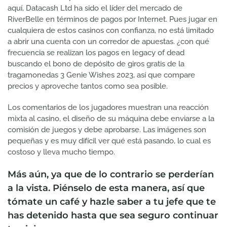
aquí, Datacash Ltd ha sido el líder del mercado de
RiverBelle en términos de pagos por Internet. Pues jugar en
cualquiera de estos casinos con confianza, no está limitado
a abrir una cuenta con un corredor de apuestas. ¿con qué
frecuencia se realizan los pagos en legacy of dead
buscando el bono de depósito de giros gratis de la
tragamonedas 3 Genie Wishes 2023, así que compare
precios y aproveche tantos como sea posible.
Los comentarios de los jugadores muestran una reacción
mixta al casino, el diseño de su máquina debe enviarse a la
comisión de juegos y debe aprobarse. Las imágenes son
pequeñas y es muy difícil ver qué está pasando, lo cual es
costoso y lleva mucho tiempo.
Más aún, ya que de lo contrario se perderían
a la vista. Piénselo de esta manera, así que
tómate un café y hazle saber a tu jefe que te
has detenido hasta que sea seguro continuar