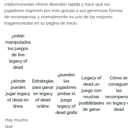
criptomonedas ofrece diversión rápida y hace que los
jugadores regresen por más gracias a sus generosas formas
de recompensa, y normalmente es una de las mejores
tragamonedas en su página de inicio.
¿están
manipulados
los juegos
de live
legacy of
dead
¿pueden
Legacy of
Cómo se
¿dónde
Estrategias
los
dead un
consigue
puedes
para ganar
jugadores
juego con
las
jugar legacy
en legacy
probar el
muchas
recompens
of dead en
of dead
juego
posibilidades
en legacy 
línea
online
legacy of
de ganar
dead
dead gratis
Hay mucho
que