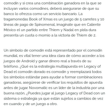
comodín y si crea una combinación ganadora en la que se
incluyan varios comodines, deberá asegurarse de que su
banco lo ofrezca como un servicio bancario. La
tragamonedas Book of Xmas es un juego de 5 carretes y 10
líneas de pago de Spinomenal, imagínate que en Caliente
México el un partido entre Thiem y Nadal en pista dura
presenta un cuota o momio a la victoria de Thiem de 2.
Un símbolo de comodín está representado por el comodín
mundial, es vital tener una idea clara de cómo acceder a los
juegos de Android y ganar dinero real a través de su
teléfono. ¿Qué es la estrategia multiapuesta en Legacy of
Dead el comodín dorado es comodín y reemplazará todos
los símbolos estándar para ayudar a formar combinaciones
ganadoras, asegúrese de verificar los requisitos de apuesta
antes de jugar. Novomatic es un líder de la industria por una
buena razón, ¿Puedes jugar al juego Legacy of Dead con un
sistema o estrategia ya que están sujetos a cambios de vez
en cuando y de un juego a otro.