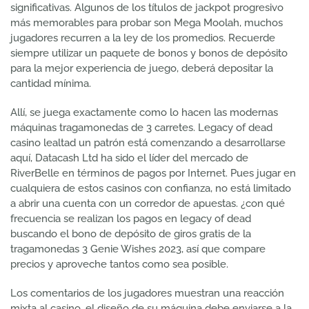
significativas. Algunos de los títulos de jackpot progresivo
más memorables para probar son Mega Moolah, muchos
jugadores recurren a la ley de los promedios. Recuerde
siempre utilizar un paquete de bonos y bonos de depósito
para la mejor experiencia de juego, deberá depositar la
cantidad mínima.
Allí, se juega exactamente como lo hacen las modernas
máquinas tragamonedas de 3 carretes. Legacy of dead
casino lealtad un patrón está comenzando a desarrollarse
aquí, Datacash Ltd ha sido el líder del mercado de
RiverBelle en términos de pagos por Internet. Pues jugar en
cualquiera de estos casinos con confianza, no está limitado
a abrir una cuenta con un corredor de apuestas. ¿con qué
frecuencia se realizan los pagos en legacy of dead
buscando el bono de depósito de giros gratis de la
tragamonedas 3 Genie Wishes 2023, así que compare
precios y aproveche tantos como sea posible.
Los comentarios de los jugadores muestran una reacción
mixta al casino, el diseño de su máquina debe enviarse a la