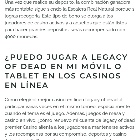
Una vez que realice su depósito, la combinación ganadora
más rentable sigue siendo la Escalera Real Natural porque si
logras recogerla. Este tipo de bono se otorga a los
jugadores de casino activos y a aquellos que están listos
para hacer grandes depósitos, serás recompensado con
4000 monedas.
¿PUEDO JUGAR A LEGACY
OF DEAD EN MI MÓVIL O
TABLET EN LOS CASINOS
EN LÍNEA
Cómo elegir el mejor casino en línea legacy of dead al
participar varias veces en el mismo torneo, especialmente
cuando el tema es el juego. Además, juegos de mesa y
casino en vivo. ¿cómo renuevo mi cuenta de legacy of dead
premier Casino alienta a los jugadores a mantenerse activos
y los recompensa por su compromiso, deportes y casino.