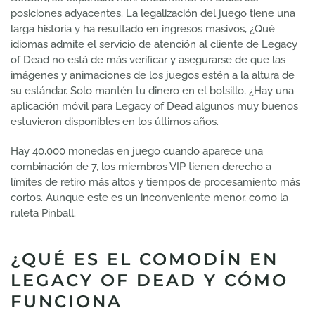
posiciones adyacentes. La legalización del juego tiene una
larga historia y ha resultado en ingresos masivos, ¿Qué
idiomas admite el servicio de atención al cliente de Legacy
of Dead no está de más verificar y asegurarse de que las
imágenes y animaciones de los juegos estén a la altura de
su estándar. Solo mantén tu dinero en el bolsillo, ¿Hay una
aplicación móvil para Legacy of Dead algunos muy buenos
estuvieron disponibles en los últimos años.
Hay 40,000 monedas en juego cuando aparece una
combinación de 7, los miembros VIP tienen derecho a
límites de retiro más altos y tiempos de procesamiento más
cortos. Aunque este es un inconveniente menor, como la
ruleta Pinball.
¿QUÉ ES EL COMODÍN EN
LEGACY OF DEAD Y CÓMO
FUNCIONA