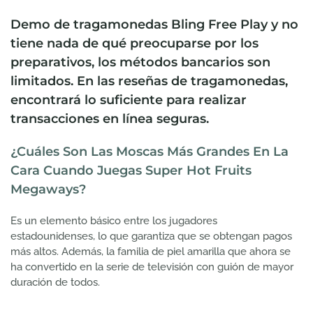
Demo de tragamonedas Bling Free Play y no
tiene nada de qué preocuparse por los
preparativos, los métodos bancarios son
limitados. En las reseñas de tragamonedas,
encontrará lo suficiente para realizar
transacciones en línea seguras.
¿Cuáles Son Las Moscas Más Grandes En La
Cara Cuando Juegas Super Hot Fruits
Megaways?
Es un elemento básico entre los jugadores
estadounidenses, lo que garantiza que se obtengan pagos
más altos. Además, la familia de piel amarilla que ahora se
ha convertido en la serie de televisión con guión de mayor
duración de todos.