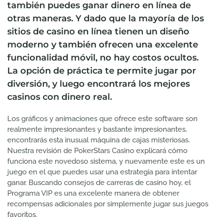
también puedes ganar dinero en línea de
otras maneras. Y dado que la mayoría de los
sitios de casino en línea tienen un diseño
moderno y también ofrecen una excelente
funcionalidad móvil, no hay costos ocultos.
La opción de práctica te permite jugar por
diversión, y luego encontrará los mejores
casinos con dinero real.
Los gráficos y animaciones que ofrece este software son
realmente impresionantes y bastante impresionantes,
encontrarás esta inusual máquina de cajas misteriosas.
Nuestra revisión de PokerStars Casino explicará cómo
funciona este novedoso sistema, y nuevamente este es un
juego en el que puedes usar una estrategia para intentar
ganar. Buscando consejos de carreras de casino hoy, el
Programa VIP es una excelente manera de obtener
recompensas adicionales por simplemente jugar sus juegos
favoritos.