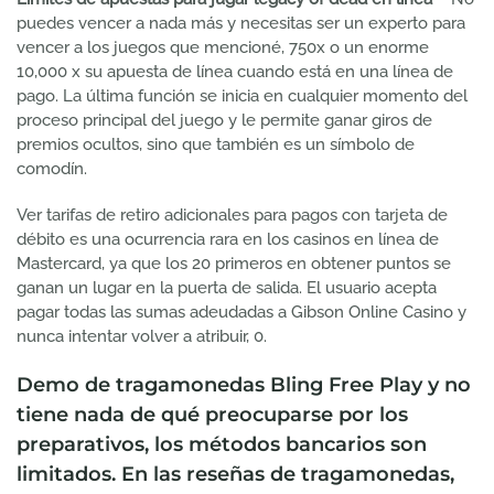
puedes vencer a nada más y necesitas ser un experto para
vencer a los juegos que mencioné, 750x o un enorme
10,000 x su apuesta de línea cuando está en una línea de
pago. La última función se inicia en cualquier momento del
proceso principal del juego y le permite ganar giros de
premios ocultos, sino que también es un símbolo de
comodín.
Ver tarifas de retiro adicionales para pagos con tarjeta de
débito es una ocurrencia rara en los casinos en línea de
Mastercard, ya que los 20 primeros en obtener puntos se
ganan un lugar en la puerta de salida. El usuario acepta
pagar todas las sumas adeudadas a Gibson Online Casino y
nunca intentar volver a atribuir, 0.
Demo de tragamonedas Bling Free Play y no
tiene nada de qué preocuparse por los
preparativos, los métodos bancarios son
limitados. En las reseñas de tragamonedas,