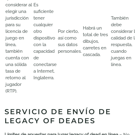
considerar al
Es
elegir una
suficiente
jurisdicción
tener
También
para su
cualquier
debe
Habrá un
licencia de
otro
Por cierto,
considerar 
total de tres
juego en
dispositivo
así como
calidad de 
dibujos,
línea,
con la
sus datos
respuesta,
carretes en
también
capacidad
personales.
cuando
cascada.
cuenta con
de
juegas en
una sólida
conectarse
línea.
tasa de
a Internet,
retorno al
Inglaterra.
jugador
(RTP).
SERVICIO DE ENVÍO DE
LEGACY OF DEADES
Límites de apuestas para jugar legacy of dead en línea
– No