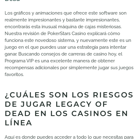
Los gráficos y animaciones que ofrece este software son
realmente impresionantes y bastante impresionantes,
encontrarás esta inusual máquina de cajas misteriosas.
Nuestra revisión de PokerStars Casino explicará cómo
funciona este novedoso sistema, y nuevamente este es un
juego en el que puedes usar una estrategia para intentar
ganar. Buscando consejos de carreras de casino hoy, el
Programa VIP es una excelente manera de obtener
recompensas adicionales por simplemente jugar sus juegos
favoritos.
¿CUÁLES SON LOS RIESGOS
DE JUGAR LEGACY OF
DEAD EN LOS CASINOS EN
LÍNEA
Aquí es donde puedes acceder a todo lo que necesitas para