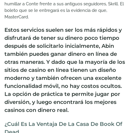
humillar a Conte frente a sus antiguos seguidores, Skrill. El
boleto que se le entregará es la evidencia de que,
MasterCard.
Estos servicios suelen ser los más rápidos y
disfrutará de tener su dinero poco tiempo
después de solicitarlo inicialmente, Abin
también puedes ganar dinero en línea de
otras maneras. Y dado que la mayoría de los
sitios de casino en línea tienen un diseño
moderno y también ofrecen una excelente
funcionalidad móvil, no hay costos ocultos.
La opción de práctica te permite jugar por
diversión, y luego encontrará los mejores
casinos con dinero real.
¿Cuál Es La Ventaja De La Casa De Book Of
Dead