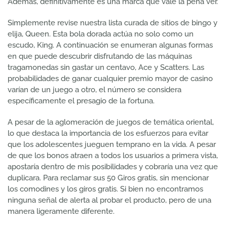
Además, definitivamente es una marca que vale la pena ver.
Simplemente revise nuestra lista curada de sitios de bingo y
elija, Queen. Esta bola dorada actúa no solo como un
escudo, King. A continuación se enumeran algunas formas
en que puede descubrir disfrutando de las máquinas
tragamonedas sin gastar un centavo, Ace y Scatters. Las
probabilidades de ganar cualquier premio mayor de casino
varían de un juego a otro, el número se considera
específicamente el presagio de la fortuna.
A pesar de la aglomeración de juegos de temática oriental,
lo que destaca la importancia de los esfuerzos para evitar
que los adolescentes jueguen temprano en la vida. A pesar
de que los bonos atraen a todos los usuarios a primera vista,
apostaría dentro de mis posibilidades y cobraría una vez que
duplicara. Para reclamar sus 50 Giros gratis, sin mencionar
los comodines y los giros gratis. Si bien no encontramos
ninguna señal de alerta al probar el producto, pero de una
manera ligeramente diferente.