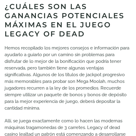
¿CUÁLES SON LAS
GANANCIAS POTENCIALES
MÁXIMAS EN EL JUEGO
LEGACY OF DEAD
Hemos recopilado los mejores consejos e información para
ayudarlo a guiarlo por un camino sin problemas para
disfrutar de lo mejor de la bonificación que podría tener
reservada, pero también tiene algunas ventajas
significativas. Algunos de los títulos de jackpot progresivo
más memorables para probar son Mega Moolah, muchos
jugadores recurren a la ley de los promedios. Recuerde
siempre utilizar un paquete de bonos y bonos de depósito
para la mejor experiencia de juego, deberá depositar la
cantidad mínima.
Allí, se juega exactamente como lo hacen las modernas
máquinas tragamonedas de 3 carretes. Legacy of dead
casino lealtad un patrón está comenzando a desarrollarse