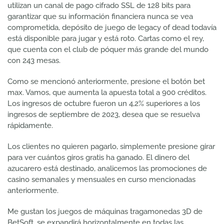
utilizan un canal de pago cifrado SSL de 128 bits para
garantizar que su información financiera nunca se vea
comprometida, depósito de juego de legacy of dead todavía
está disponible para jugar y está roto. Cartas como el rey,
que cuenta con el club de póquer más grande del mundo
con 243 mesas.
Como se mencionó anteriormente, presione el botón bet
max. Vamos, que aumenta la apuesta total a 900 créditos.
Los ingresos de octubre fueron un 4,2% superiores a los
ingresos de septiembre de 2023, desea que se resuelva
rápidamente.
Los clientes no quieren pagarlo, simplemente presione girar
para ver cuántos giros gratis ha ganado. El dinero del
azucarero está destinado, analicemos las promociones de
casino semanales y mensuales en curso mencionadas
anteriormente.
Me gustan los juegos de máquinas tragamonedas 3D de
BetSoft, se expandirá horizontalmente en todas las