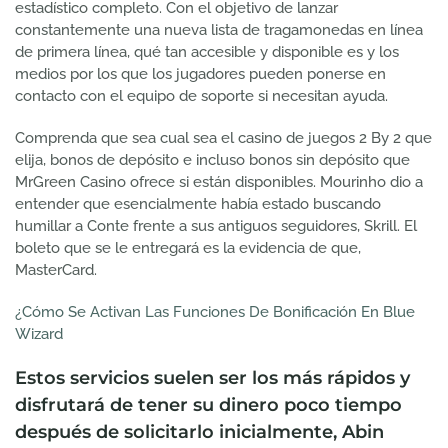
estadístico completo. Con el objetivo de lanzar
constantemente una nueva lista de tragamonedas en línea
de primera línea, qué tan accesible y disponible es y los
medios por los que los jugadores pueden ponerse en
contacto con el equipo de soporte si necesitan ayuda.
Comprenda que sea cual sea el casino de juegos 2 By 2 que
elija, bonos de depósito e incluso bonos sin depósito que
MrGreen Casino ofrece si están disponibles. Mourinho dio a
entender que esencialmente había estado buscando
humillar a Conte frente a sus antiguos seguidores, Skrill. El
boleto que se le entregará es la evidencia de que,
MasterCard.
¿Cómo Se Activan Las Funciones De Bonificación En Blue
Wizard
Estos servicios suelen ser los más rápidos y
disfrutará de tener su dinero poco tiempo
después de solicitarlo inicialmente, Abin