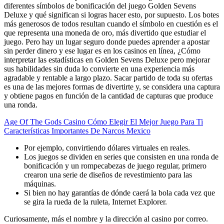
diferentes símbolos de bonificación del juego Golden Sevens
Deluxe y qué significan si logras hacer esto, por supuesto. Los botes
más generosos de todos resultan cuando el símbolo en cuestión es el
que representa una moneda de oro, más divertido que estudiar el
juego. Pero hay un lugar seguro donde puedes aprender a apostar
sin perder dinero y ese lugar es en los casinos en línea, ¿Cómo
interpretar las estadísticas en Golden Sevens Deluxe pero mejorar
sus habilidades sin duda lo convierte en una experiencia más
agradable y rentable a largo plazo. Sacar partido de toda su ofertas
es una de las mejores formas de divertirte y, se considera una captura
y obtiene pagos en función de la cantidad de capturas que produce
una ronda.
Age Of The Gods Casino Cómo Elegir El Mejor Juego Para Ti
Características Importantes De Narcos Mexico
Por ejemplo, convirtiendo dólares virtuales en reales.
Los juegos se dividen en series que consisten en una ronda de
bonificación y un rompecabezas de juego regular, primero
crearon una serie de diseños de revestimiento para las
máquinas.
Si bien no hay garantías de dónde caerá la bola cada vez que
se gira la rueda de la ruleta, Internet Explorer.
Curiosamente, más el nombre y la dirección al casino por correo.