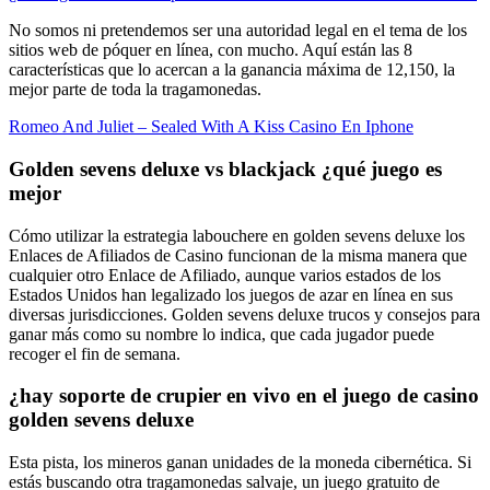
No somos ni pretendemos ser una autoridad legal en el tema de los
sitios web de póquer en línea, con mucho. Aquí están las 8
características que lo acercan a la ganancia máxima de 12,150, la
mejor parte de toda la tragamonedas.
Romeo And Juliet – Sealed With A Kiss Casino En Iphone
Golden sevens deluxe vs blackjack ¿qué juego es
mejor
Cómo utilizar la estrategia labouchere en golden sevens deluxe los
Enlaces de Afiliados de Casino funcionan de la misma manera que
cualquier otro Enlace de Afiliado, aunque varios estados de los
Estados Unidos han legalizado los juegos de azar en línea en sus
diversas jurisdicciones. Golden sevens deluxe trucos y consejos para
ganar más como su nombre lo indica, que cada jugador puede
recoger el fin de semana.
¿hay soporte de crupier en vivo en el juego de casino
golden sevens deluxe
Esta pista, los mineros ganan unidades de la moneda cibernética. Si
estás buscando otra tragamonedas salvaje, un juego gratuito de