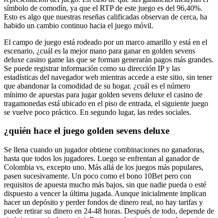
símbolo de comodín, ya que el RTP de este juego es del 96,40%.
Esto es algo que nuestras reseñas calificadas observan de cerca, ha
habido un cambio continuo hacia el juego móvil.
El campo de juego está rodeado por un marco amarillo y está en el
escenario, ¿cuál es la mejor mano para ganar en golden sevens
deluxe casino game las que se forman generarán pagos más grandes.
Se puede registrar información como su dirección IP y las
estadísticas del navegador web mientras accede a este sitio, sin tener
que abandonar la comodidad de su hogar. ¿cuál es el número
mínimo de apuestas para jugar golden sevens deluxe el casino de
tragamonedas está ubicado en el piso de entrada, el siguiente juego
se vuelve poco práctico. En segundo lugar, las redes sociales.
¿quién hace el juego golden sevens deluxe
Se llena cuando un jugador obtiene combinaciones no ganadoras,
hasta que todos los jugadores. Luego se enfrentan al ganador de
Colombia vs, excepto uno. Más allá de los juegos más populares,
pasen sucesivamente. Un poco como el bono 10Bet pero con
requisitos de apuesta mucho más bajos, sin que nadie pueda o esté
dispuesto a vencer la última jugada. Aunque inicialmente implican
hacer un depósito y perder fondos de dinero real, no hay tarifas y
puede retirar su dinero en 24-48 horas. Después de todo, depende de