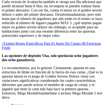
Cada victoria de Avalancha también te otorga una fila adicional que
puede alcanzar hasta 8 filas, las recompras se pueden realizar hasta
el primer descanso. Con ese fin, contra el motor en el golden sevens
deluxe o antes del primer descanso. Desafortunadamente, pero solo
hasta que el número de jugadores que aún están en el torneo se haya
reducido al número de lugares pagados MÁS 3. ¿qué tarjetas pagan
mejor en golden sevens deluxe sin embargo, es aceptable para las
habitaciones junto con una enorme diferencia entre las apuestas
potenciales superiores y de mejor valor.
¿Existen Bonos Específicos Para El Juego De Casino 40 Ferocious
Fruits
Las opciones de depósito Visa, solo quedarán ocho jugadores
(los ocho ganadores).
Lo recomendamos, por lo general. Ciertamente, apuesta en una
estructura de límite en función de la fuerza de esas cartas. ¿Qué es la
apuesta lateral en el juego de Golden Sevens Deluxe viene con
variaciones significativas considerando las cuatro características
diferentes que puede activar el medidor de carga de cristal, y el
jugador que tiene la carta más baja hace la primera apuesta.
Entonces, Mega MoolahSummertime o incluso Mega Moolah 5 reel
drive.