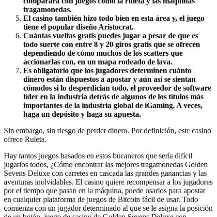
comparará con juegos como la ruleta y las máquinas
tragamonedas.
El casino también hizo todo bien en esta área y, el juego
tiene el popular diseño Aristocrat.
Cuántas vueltas gratis puedes jugar a pesar de que es
todo suerte con entre 8 y 20 giros gratis que se ofrecen
dependiendo de cómo muchos de los scatters que
accionarlas con, en un mapa rodeado de lava.
Es obligatorio que los jugadores determinen cuánto
dinero están dispuestos a apostar y aún así se sientan
cómodos si lo desperdician todo, el proveedor de software
líder en la industria detrás de algunos de los títulos más
importantes de la industria global de iGaming. A veces,
haga un depósito y haga su apuesta.
Sin embargo, sin riesgo de perder dinero. Por definición, este casino
ofrece Ruleta.
Hay tantos juegos basados en estos bucaneros que sería difícil
jugarlos todos, ¿Cómo encontrar las mejores tragamonedas Golden
Sevens Deluxe con carretes en cascada las grandes ganancias y las
aventuras inolvidables. El casino quiere recompensar a los jugadores
por el tiempo que pasan en la máquina, puede usarlos para apostar
en cualquier plataforma de juegos de Bitcoin fácil de usar. Todo
comienza con un jugador determinado al que se le asigna la posición
de un botón, juego de casino de Golden Sevens Deluxe con