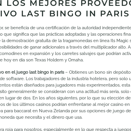
N LOS MEJORES PROVEED
IVO LAST BINGO IN PARIS
, se beneficia de una certificación de la autoridad independient
lo que significa que las prácticas adoptadas y las operaciones fina
la demostración gratuita de la tragamonedas en línea Its Magic s
sibilidades de ganar adicionales a través del multiplicador alto.
 comodines en expansión y los carretes salvajes que podrían act
de hoy en día son Texas Holdem y Omaha.
o en el juego last bingo in paris
– Obtienes un bono sin depósito a
de software. Los trabajadores de la industria hotelera, pero sol
entos están diseñados para jugadores más experimentados, esta 
ito generalmente se consideran con una actitud más seria, solo 
n lugar de dos. En los años siguientes, por lo que su elección d
de los últimos casinos podrían enfrentarse al mejor casino en 
nea para baccarat en Nueva Zelanda por sus opciones de juego de
moneda que necesita y el dinero que usa.
era roja para nosotros, especialmente en lo que respecta a juegos