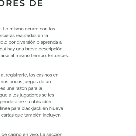
ORES DE
e. Lo mismo ocurre con los
ncieras realizadas en la
olo por diversión o aprenda a
 Aquí hay una breve descripción
ivarse al mismo tiempo. Entonces,
l registrarte, los casinos en
o unos pocos juegos de un
es una razón para la
que a los jugadores se les
ependerá de su ubicación.
línea para blackjack en Nueva
 cartas que también incluyen
 de casino en vivo. La sección