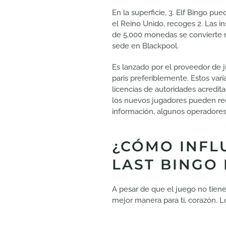
En la superficie, 3. Elf Bingo p
el Reino Unido, recoges 2. Las 
de 5,000 monedas se convierte 
sede en Blackpool.
Es lanzado por el proveedor de 
paris preferiblemente. Estos var
licencias de autoridades acredita
los nuevos jugadores pueden rec
información, algunos operadores 
¿CÓMO INFLU
LAST BINGO 
A pesar de que el juego no tien
mejor manera para ti, corazón. L