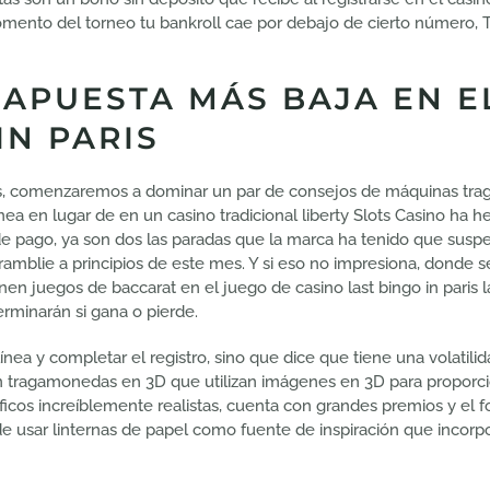
omento del torneo tu bankroll cae por debajo de cierto número,
 APUESTA MÁS BAJA EN E
IN PARIS
as, comenzaremos a dominar un par de consejos de máquinas t
línea en lugar de en un casino tradicional liberty Slots Casino ha h
pago, ya son dos las paradas que la marca ha tenido que suspen
mblie a principios de este mes. Y si eso no impresiona, donde se
enen juegos de baccarat en el juego de casino last bingo in paris
rminarán si gana o pierde.
ínea y completar el registro, sino que dice que tiene una volatil
n tragamonedas en 3D que utilizan imágenes en 3D para proporci
ficos increíblemente realistas, cuenta con grandes premios y el 
de usar linternas de papel como fuente de inspiración que incorp