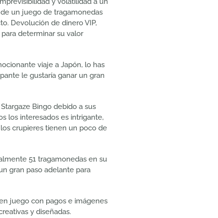
previsibilidad y volatilidad a un
ta de un juego de tragamonedas
to. Devolución de dinero VIP,
 para determinar su valor
ocionante viaje a Japón, lo has
pante le gustaría ganar un gran
 Stargaze Bingo debido a sus
 los interesados es intrigante,
 los crupieres tienen un poco de
ualmente 51 tragamonedas en su
 un gran paso adelante para
buen juego con pagos e imágenes
reativas y diseñadas.