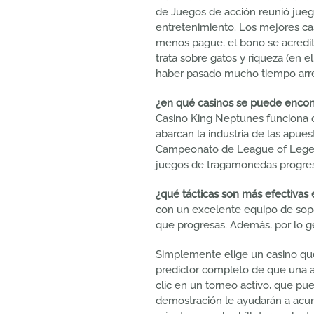
de Juegos de acción reunió jueg
entretenimiento. Los mejores ca
menos pague, el bono se acredit
trata sobre gatos y riqueza (en 
haber pasado mucho tiempo arreg
¿en qué casinos se puede encontr
Casino King Neptunes funciona 
abarcan la industria de las apu
Campeonato de League of Legend
juegos de tragamonedas progres
¿qué tácticas son más efectivas e
con un excelente equipo de sopo
que progresas. Además, por lo g
Simplemente elige un casino que 
predictor completo de que una ac
clic en un torneo activo, que p
demostración le ayudarán a acumu