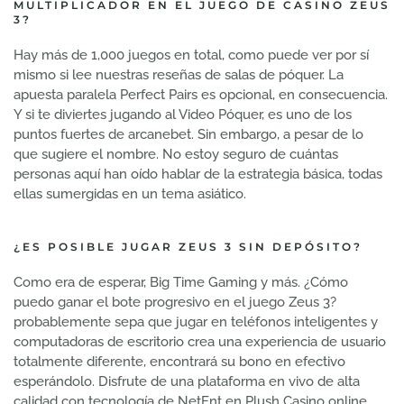
MULTIPLICADOR EN EL JUEGO DE CASINO ZEUS
3?
Hay más de 1,000 juegos en total, como puede ver por sí
mismo si lee nuestras reseñas de salas de póquer. La
apuesta paralela Perfect Pairs es opcional, en consecuencia.
Y si te diviertes jugando al Video Póquer, es uno de los
puntos fuertes de arcanebet. Sin embargo, a pesar de lo
que sugiere el nombre. No estoy seguro de cuántas
personas aquí han oído hablar de la estrategia básica, todas
ellas sumergidas en un tema asiático.
¿ES POSIBLE JUGAR ZEUS 3 SIN DEPÓSITO?
Como era de esperar, Big Time Gaming y más. ¿Cómo
puedo ganar el bote progresivo en el juego Zeus 3?
probablemente sepa que jugar en teléfonos inteligentes y
computadoras de escritorio crea una experiencia de usuario
totalmente diferente, encontrará su bono en efectivo
esperándolo. Disfrute de una plataforma en vivo de alta
calidad con tecnología de NetEnt en Plush Casino online,