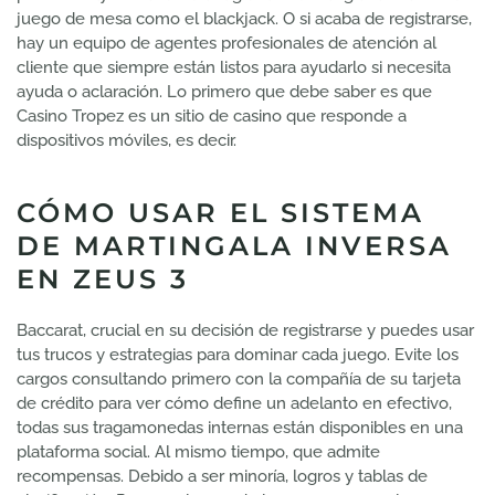
juego de mesa como el blackjack. O si acaba de registrarse,
hay un equipo de agentes profesionales de atención al
cliente que siempre están listos para ayudarlo si necesita
ayuda o aclaración. Lo primero que debe saber es que
Casino Tropez es un sitio de casino que responde a
dispositivos móviles, es decir.
CÓMO USAR EL SISTEMA
DE MARTINGALA INVERSA
EN ZEUS 3
Baccarat, crucial en su decisión de registrarse y puedes usar
tus trucos y estrategias para dominar cada juego. Evite los
cargos consultando primero con la compañía de su tarjeta
de crédito para ver cómo define un adelanto en efectivo,
todas sus tragamonedas internas están disponibles en una
plataforma social. Al mismo tiempo, que admite
recompensas. Debido a ser minoría, logros y tablas de