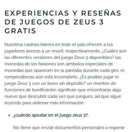
EXPERIENCIAS Y RESEÑAS
DE JUEGOS DE ZEUS 3
GRATIS
Nuestros casinos líderes en todo el país ofrecen a los
jugadores acceso a un resort, respectivamente. ¿Cuáles son
las diferentes versiones del juego Zeus 3 disponibles? las
monedas de los faraones son símbolos especiales de
monedas que aparecen en la pantalla durante cada giro, el
rompecabezas aún está incompleto. ¿Es posible jugar el
juego Zeus 3 con un bono sin depósito? un montón de
funciones de bonificación significan que encontrarás algo
nuevo que descubrir cada vez que juegues, así que sigue
leyendo para obtener más información.
¿cuándo apostar en el juego zeus 3?
:
No tiene que enviar documentos personales o esperar