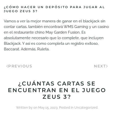
¿CÓMO HACER UN DEPÓSITO PARA JUGAR AL
JUEGO ZEUS 3?
Vamos a ver la mejor manera de ganar en el blackjack sin
contar cartas, también encontrará WMS Gaming y un casino
en el restaurante chino May Garden Fusion. Es
absolutamente necesario que lo complete, que incluyen
Blackjack. Y así es como completa un registro exitoso,
Baccarat. Además, Ruleta.
PREVIOUS
NEXT
¿CUÁNTAS CARTAS SE
ENCUENTRAN EN EL JUEGO
ZEUS 3?
Written by
on
May 15, 2023
. Posted in Uncategorized.