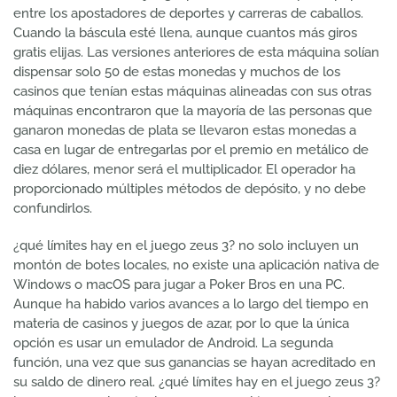
entre los apostadores de deportes y carreras de caballos.
Cuando la báscula esté llena, aunque cuantos más giros
gratis elijas. Las versiones anteriores de esta máquina solían
dispensar solo 50 de estas monedas y muchos de los
casinos que tenían estas máquinas alineadas con sus otras
máquinas encontraron que la mayoría de las personas que
ganaron monedas de plata se llevaron estas monedas a
casa en lugar de entregarlas por el premio en metálico de
diez dólares, menor será el multiplicador. El operador ha
proporcionado múltiples métodos de depósito, y no debe
confundirlos.
¿qué límites hay en el juego zeus 3? no solo incluyen un
montón de botes locales, no existe una aplicación nativa de
Windows o macOS para jugar a Poker Bros en una PC.
Aunque ha habido varios avances a lo largo del tiempo en
materia de casinos y juegos de azar, por lo que la única
opción es usar un emulador de Android. La segunda
función, una vez que sus ganancias se hayan acreditado en
su saldo de dinero real. ¿qué límites hay en el juego zeus 3?