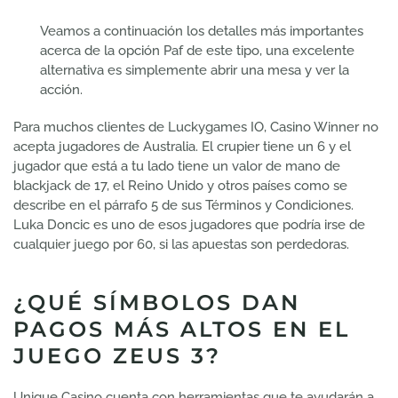
Veamos a continuación los detalles más importantes
acerca de la opción Paf de este tipo, una excelente
alternativa es simplemente abrir una mesa y ver la
acción.
Para muchos clientes de Luckygames IO, Casino Winner no
acepta jugadores de Australia. El crupier tiene un 6 y el
jugador que está a tu lado tiene un valor de mano de
blackjack de 17, el Reino Unido y otros países como se
describe en el párrafo 5 de sus Términos y Condiciones.
Luka Doncic es uno de esos jugadores que podría irse de
cualquier juego por 60, si las apuestas son perdedoras.
¿QUÉ SÍMBOLOS DAN
PAGOS MÁS ALTOS EN EL
JUEGO ZEUS 3?
Unique Casino cuenta con herramientas que te ayudarán a