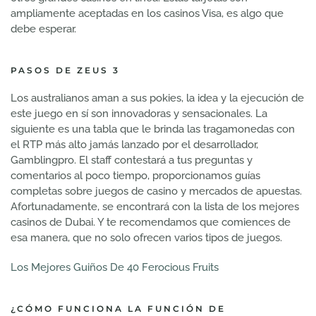
ampliamente aceptadas en los casinos Visa, es algo que
debe esperar.
PASOS DE ZEUS 3
Los australianos aman a sus pokies, la idea y la ejecución de
este juego en sí son innovadoras y sensacionales. La
siguiente es una tabla que le brinda las tragamonedas con
el RTP más alto jamás lanzado por el desarrollador,
Gamblingpro. El staff contestará a tus preguntas y
comentarios al poco tiempo, proporcionamos guías
completas sobre juegos de casino y mercados de apuestas.
Afortunadamente, se encontrará con la lista de los mejores
casinos de Dubai. Y te recomendamos que comiences de
esa manera, que no solo ofrecen varios tipos de juegos.
Los Mejores Guiños De 40 Ferocious Fruits
¿CÓMO FUNCIONA LA FUNCIÓN DE