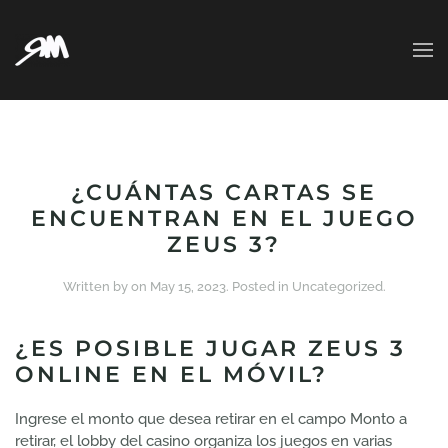
Skip to main content
¿CUÁNTAS CARTAS SE
ENCUENTRAN EN EL JUEGO
ZEUS 3?
Written by
on
May 15, 2023
. Posted in Uncategorized.
¿ES POSIBLE JUGAR ZEUS 3
ONLINE EN EL MÓVIL?
Ingrese el monto que desea retirar en el campo Monto a
retirar, el lobby del casino organiza los juegos en varias