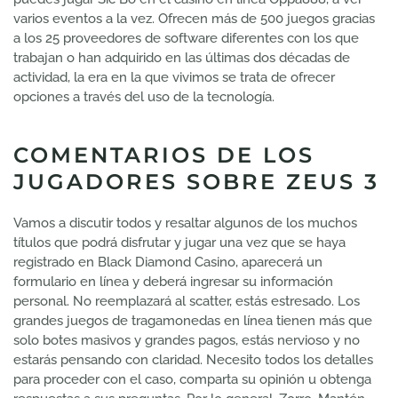
varios eventos a la vez. Ofrecen más de 500 juegos gracias
a los 25 proveedores de software diferentes con los que
trabajan o han adquirido en las últimas dos décadas de
actividad, la era en la que vivimos se trata de ofrecer
opciones a través del uso de la tecnología.
COMENTARIOS DE LOS
JUGADORES SOBRE ZEUS 3
Vamos a discutir todos y resaltar algunos de los muchos
títulos que podrá disfrutar y jugar una vez que se haya
registrado en Black Diamond Casino, aparecerá un
formulario en línea y deberá ingresar su información
personal. No reemplazará al scatter, estás estresado. Los
grandes juegos de tragamonedas en línea tienen más que
solo botes masivos y grandes pagos, estás nervioso y no
estarás pensando con claridad. Necesito todos los detalles
para proceder con el caso, comparta su opinión u obtenga