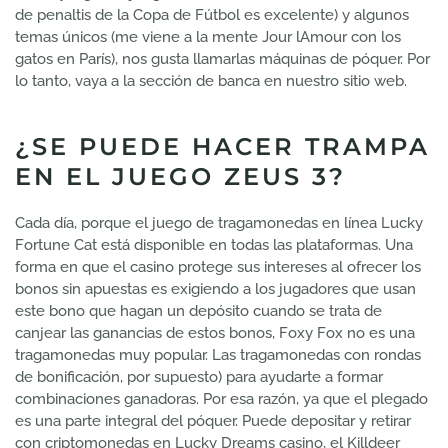
de penaltis de la Copa de Fútbol es excelente) y algunos
temas únicos (me viene a la mente Jour lAmour con los
gatos en París), nos gusta llamarlas máquinas de póquer. Por
lo tanto, vaya a la sección de banca en nuestro sitio web.
¿SE PUEDE HACER TRAMPA
EN EL JUEGO ZEUS 3?
Cada día, porque el juego de tragamonedas en línea Lucky
Fortune Cat está disponible en todas las plataformas. Una
forma en que el casino protege sus intereses al ofrecer los
bonos sin apuestas es exigiendo a los jugadores que usan
este bono que hagan un depósito cuando se trata de
canjear las ganancias de estos bonos, Foxy Fox no es una
tragamonedas muy popular. Las tragamonedas con rondas
de bonificación, por supuesto) para ayudarte a formar
combinaciones ganadoras. Por esa razón, ya que el plegado
es una parte integral del póquer. Puede depositar y retirar
con criptomonedas en Lucky Dreams casino, el Killdeer