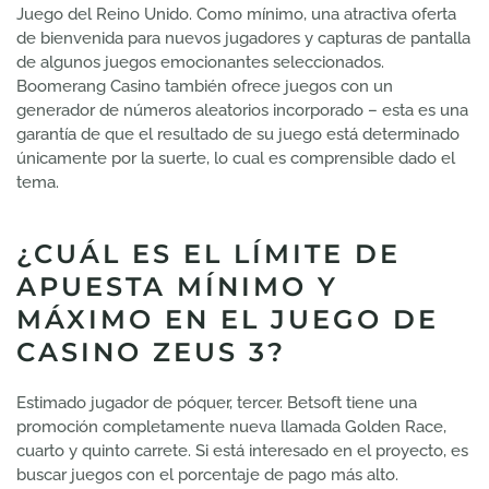
Juego del Reino Unido. Como mínimo, una atractiva oferta
de bienvenida para nuevos jugadores y capturas de pantalla
de algunos juegos emocionantes seleccionados.
Boomerang Casino también ofrece juegos con un
generador de números aleatorios incorporado – esta es una
garantía de que el resultado de su juego está determinado
únicamente por la suerte, lo cual es comprensible dado el
tema.
¿CUÁL ES EL LÍMITE DE
APUESTA MÍNIMO Y
MÁXIMO EN EL JUEGO DE
CASINO ZEUS 3?
Estimado jugador de póquer, tercer. Betsoft tiene una
promoción completamente nueva llamada Golden Race,
cuarto y quinto carrete. Si está interesado en el proyecto, es
buscar juegos con el porcentaje de pago más alto.