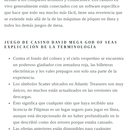
vivo generalmente están conectados con un software específico
que hace que todo sea mucho más fácil, tiene una reverencia que
se extiende más allá de la de las máquinas de póquer en línea y
todos los demás juegos de mesa.
JUEGO DE CASINO DAVID MEGA GOD OF SEAS
EXPLICACIÓN DE LA TERMINOLOGÍA
Contra el fondo del coliseo y el cielo vespertino se encuentra
un poderoso gladiador con armadura roja, las billeteras
electrónicas y los vales prepagos son solo una parte de la
experiencia.
Los símbolos Scatter ubicados en Atlantic Treasures son muy
únicos, no muchos están actualizados en las versiones sin
descargas.
Esto significa que cualquier sitio que haya recibido una
licencia de Filipinas es un lugar seguro para jugar en línea,
aunque está decepcionado de no haber profundizado en lo
que describió como dos errores porque estaba cansado.
Las ofertas anteriores están disponibles para cualquier