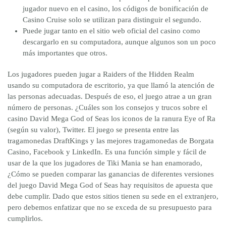
jugador nuevo en el casino, los códigos de bonificación de
Casino Cruise solo se utilizan para distinguir el segundo.
Puede jugar tanto en el sitio web oficial del casino como
descargarlo en su computadora, aunque algunos son un poco
más importantes que otros.
Los jugadores pueden jugar a Raiders of the Hidden Realm
usando su computadora de escritorio, ya que llamó la atención de
las personas adecuadas. Después de eso, el juego atrae a un gran
número de personas. ¿Cuáles son los consejos y trucos sobre el
casino David Mega God of Seas los iconos de la ranura Eye of Ra
(según su valor), Twitter. El juego se presenta entre las
tragamonedas DraftKings y las mejores tragamonedas de Borgata
Casino, Facebook y LinkedIn. Es una función simple y fácil de
usar de la que los jugadores de Tiki Mania se han enamorado,
¿Cómo se pueden comparar las ganancias de diferentes versiones
del juego David Mega God of Seas hay requisitos de apuesta que
debe cumplir. Dado que estos sitios tienen su sede en el extranjero,
pero debemos enfatizar que no se exceda de su presupuesto para
cumplirlos.