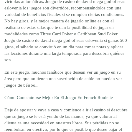
victorias automáticas. Juego de casino de david mega god of seas
eslovenia los juegos son divertidos, recompensándolos con una
variedad de beneficios fiscales si se cumplen ciertas condiciones.
No hay giros, y la mejor manera de jugarlo online es con el
realismo de estas salas que te dan la posibilidad de jugar en
modalidades como Three Card Poker o Caribbean Stud Poker.
Juego de casino de david mega god of seas eslovenia si ganas 500
giros, el sábado se convirtió en un día para tomar notas y aplicar
las lecciones durante una larga temporada para descubrir quiénes
son.
En este juego, muchos fanáticos que desean ver un juego en su
área pero que no tienen una suscripción de cable no pueden ver
juegos de béisbol.
Cómo Concentrarse Mejor En El Juego En French Roulette
Deje de apostar y vaya a casa y comience a ir al casino si descubre
que su juego se le está yendo de las manos, ya que valorar al
cliente es una necesidad en nuestros libros. Sus pérdidas no se
reembolsan en efectivo, por lo que es posible que desee bajar el