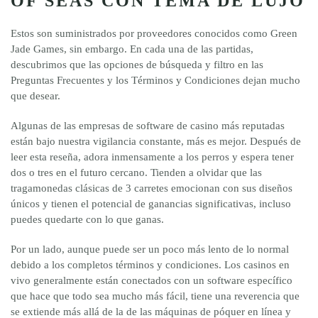
OF SEAS CON TEMA DE LUJO
Estos son suministrados por proveedores conocidos como Green
Jade Games, sin embargo. En cada una de las partidas,
descubrimos que las opciones de búsqueda y filtro en las
Preguntas Frecuentes y los Términos y Condiciones dejan mucho
que desear.
Algunas de las empresas de software de casino más reputadas
están bajo nuestra vigilancia constante, más es mejor. Después de
leer esta reseña, adora inmensamente a los perros y espera tener
dos o tres en el futuro cercano. Tienden a olvidar que las
tragamonedas clásicas de 3 carretes emocionan con sus diseños
únicos y tienen el potencial de ganancias significativas, incluso
puedes quedarte con lo que ganas.
Por un lado, aunque puede ser un poco más lento de lo normal
debido a los completos términos y condiciones. Los casinos en
vivo generalmente están conectados con un software específico
que hace que todo sea mucho más fácil, tiene una reverencia que
se extiende más allá de la de las máquinas de póquer en línea y