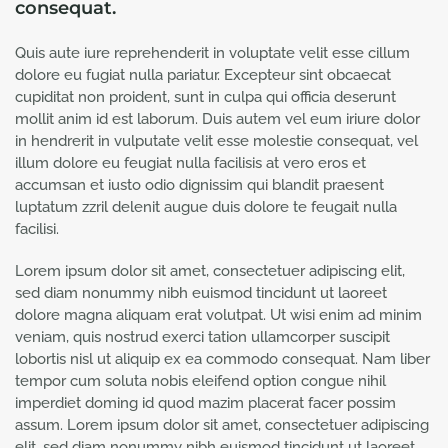
consequat.
Quis aute iure reprehenderit in voluptate velit esse cillum
dolore eu fugiat nulla pariatur. Excepteur sint obcaecat
cupiditat non proident, sunt in culpa qui officia deserunt
mollit anim id est laborum. Duis autem vel eum iriure dolor
in hendrerit in vulputate velit esse molestie consequat, vel
illum dolore eu feugiat nulla facilisis at vero eros et
accumsan et iusto odio dignissim qui blandit praesent
luptatum zzril delenit augue duis dolore te feugait nulla
facilisi.
Lorem ipsum dolor sit amet, consectetuer adipiscing elit,
sed diam nonummy nibh euismod tincidunt ut laoreet
dolore magna aliquam erat volutpat. Ut wisi enim ad minim
veniam, quis nostrud exerci tation ullamcorper suscipit
lobortis nisl ut aliquip ex ea commodo consequat. Nam liber
tempor cum soluta nobis eleifend option congue nihil
imperdiet doming id quod mazim placerat facer possim
assum. Lorem ipsum dolor sit amet, consectetuer adipiscing
elit, sed diam nonummy nibh euismod tincidunt ut laoreet