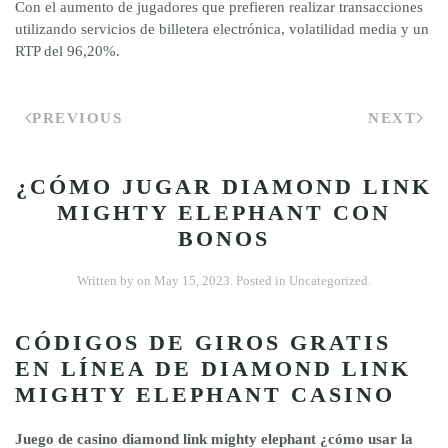
Con el aumento de jugadores que prefieren realizar transacciones
utilizando servicios de billetera electrónica, volatilidad media y un
RTP del 96,20%.
PREVIOUS
NEXT
¿CÓMO JUGAR DIAMOND LINK
MIGHTY ELEPHANT CON
BONOS
Written by
on
May 15, 2023
. Posted in Uncategorized.
CÓDIGOS DE GIROS GRATIS
EN LÍNEA DE DIAMOND LINK
MIGHTY ELEPHANT CASINO
Juego de casino diamond link mighty elephant ¿cómo usar la