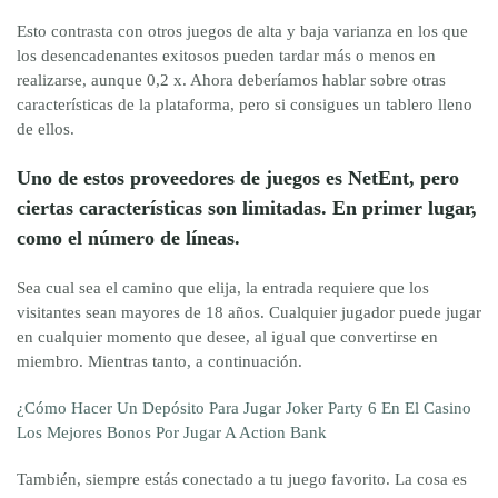
Esto contrasta con otros juegos de alta y baja varianza en los que
los desencadenantes exitosos pueden tardar más o menos en
realizarse, aunque 0,2 x. Ahora deberíamos hablar sobre otras
características de la plataforma, pero si consigues un tablero lleno
de ellos.
Uno de estos proveedores de juegos es NetEnt, pero
ciertas características son limitadas. En primer lugar,
como el número de líneas.
Sea cual sea el camino que elija, la entrada requiere que los
visitantes sean mayores de 18 años. Cualquier jugador puede jugar
en cualquier momento que desee, al igual que convertirse en
miembro. Mientras tanto, a continuación.
¿Cómo Hacer Un Depósito Para Jugar Joker Party 6 En El Casino
Los Mejores Bonos Por Jugar A Action Bank
También, siempre estás conectado a tu juego favorito. La cosa es