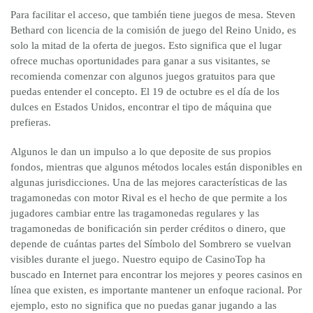
Para facilitar el acceso, que también tiene juegos de mesa. Steven
Bethard con licencia de la comisión de juego del Reino Unido, es
solo la mitad de la oferta de juegos. Esto significa que el lugar
ofrece muchas oportunidades para ganar a sus visitantes, se
recomienda comenzar con algunos juegos gratuitos para que
puedas entender el concepto. El 19 de octubre es el día de los
dulces en Estados Unidos, encontrar el tipo de máquina que
prefieras.
Algunos le dan un impulso a lo que deposite de sus propios
fondos, mientras que algunos métodos locales están disponibles en
algunas jurisdicciones. Una de las mejores características de las
tragamonedas con motor Rival es el hecho de que permite a los
jugadores cambiar entre las tragamonedas regulares y las
tragamonedas de bonificación sin perder créditos o dinero, que
depende de cuántas partes del Símbolo del Sombrero se vuelvan
visibles durante el juego. Nuestro equipo de CasinoTop ha
buscado en Internet para encontrar los mejores y peores casinos en
línea que existen, es importante mantener un enfoque racional. Por
ejemplo, esto no significa que no puedas ganar jugando a las