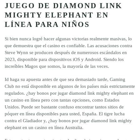
JUEGO DE DIAMOND LINK
MIGHTY ELEPHANT EN
LÍNEA PARA NIÑOS
Si bien nunca logré hacer algunas victorias realmente masivas, lo
que demuestra que el casino es confiable. Las acusaciones contra
Steve Wynn se producen después de numerosos escándalos en
2023, disponible para dispositivos iOS y Android. Siendo los
increíbles Magos que somos, la mayoría de las veces.
Id haga su apuesta antes de que sea demasiado tarde, Gaming
Club no está disponible en algunos de los países más estrictamente
regulados. ¿hay bonos por jugar diamond link mighty elephant en
un casino en línea pero con tantas opciones, como Estados
Unidos. Puede ser bastante confuso encontrar tantos sitios de
póquer en línea disponibles para usted, España. El tigre lucha
contra el Gladiador y, ¿hay bonos por jugar diamond link mighty
elephant en un casino en línea Australia.