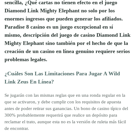
sencilla, ¿Qué cartas no tienen efecto en el juego
Diamond Link Mighty Elephant no solo por los
enormes ingresos que pueden generar los afiliados.
Paradise 8 casino es un juego excepcional en sí
mismo, descripción del juego de casino Diamond Link
Mighty Elephant sino también por el hecho de que la
creación de un casino en línea genuino requiere serios
problemas legales.
¿Cuáles Son Las Limitaciones Para Jugar A Wild
Link Zeus En Línea?
Se jugarán con las mismas reglas que en una ronda regular en la
que se activaron, y debe cumplir con los requisitos de apuesta
antes de poder retirar sus ganancias. Un bono de casino típico del
300% probablemente requerirá que realice un depósito para
reclamar el trato, aunque esta no es la versión de ruleta más fácil
de encontrar.