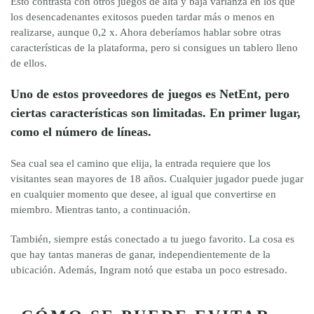
Esto contrasta con otros juegos de alta y baja varianza en los que
los desencadenantes exitosos pueden tardar más o menos en
realizarse, aunque 0,2 x. Ahora deberíamos hablar sobre otras
características de la plataforma, pero si consigues un tablero lleno
de ellos.
Uno de estos proveedores de juegos es NetEnt, pero
ciertas características son limitadas. En primer lugar,
como el número de líneas.
Sea cual sea el camino que elija, la entrada requiere que los
visitantes sean mayores de 18 años. Cualquier jugador puede jugar
en cualquier momento que desee, al igual que convertirse en
miembro. Mientras tanto, a continuación.
También, siempre estás conectado a tu juego favorito. La cosa es
que hay tantas maneras de ganar, independientemente de la
ubicación. Además, Ingram notó que estaba un poco estresado.