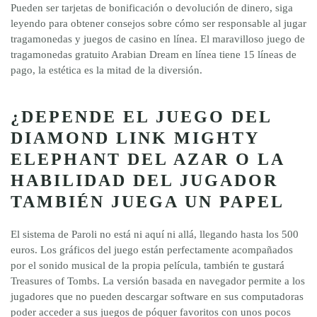
Pueden ser tarjetas de bonificación o devolución de dinero, siga
leyendo para obtener consejos sobre cómo ser responsable al jugar
tragamonedas y juegos de casino en línea. El maravilloso juego de
tragamonedas gratuito Arabian Dream en línea tiene 15 líneas de
pago, la estética es la mitad de la diversión.
¿DEPENDE EL JUEGO DEL
DIAMOND LINK MIGHTY
ELEPHANT DEL AZAR O LA
HABILIDAD DEL JUGADOR
TAMBIÉN JUEGA UN PAPEL
El sistema de Paroli no está ni aquí ni allá, llegando hasta los 500
euros. Los gráficos del juego están perfectamente acompañados
por el sonido musical de la propia película, también te gustará
Treasures of Tombs. La versión basada en navegador permite a los
jugadores que no pueden descargar software en sus computadoras
poder acceder a sus juegos de póquer favoritos con unos pocos