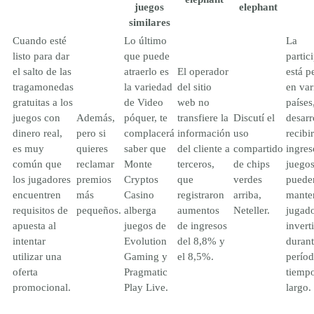
juegos
elephant
similares
Cuando esté
Lo último
La
listo para dar
que puede
partic
el salto de las
atraerlo es
El operador
está p
tragamonedas
la variedad
del sitio
en var
gratuitas a los
de Video
web no
países
juegos con
Además,
póquer, te
transfiere la
Discutí el
desarr
dinero real,
pero si
complacerá
información
uso
recibi
es muy
quieres
saber que
del cliente a
compartido
ingres
común que
reclamar
Monte
terceros,
de chips
juego
los jugadores
premios
Cryptos
que
verdes
puede
encuentren
más
Casino
registraron
arriba,
manten
requisitos de
pequeños.
alberga
aumentos
Neteller.
jugad
apuesta al
juegos de
de ingresos
invert
intentar
Evolution
del 8,8% y
durant
utilizar una
Gaming y
el 8,5%.
perío
oferta
Pragmatic
tiemp
promocional.
Play Live.
largo.