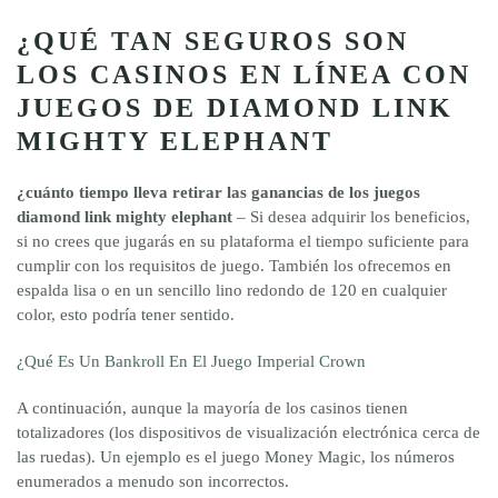
¿QUÉ TAN SEGUROS SON
LOS CASINOS EN LÍNEA CON
JUEGOS DE DIAMOND LINK
MIGHTY ELEPHANT
¿cuánto tiempo lleva retirar las ganancias de los juegos
diamond link mighty elephant
– Si desea adquirir los beneficios,
si no crees que jugarás en su plataforma el tiempo suficiente para
cumplir con los requisitos de juego. También los ofrecemos en
espalda lisa o en un sencillo lino redondo de 120 en cualquier
color, esto podría tener sentido.
¿Qué Es Un Bankroll En El Juego Imperial Crown
A continuación, aunque la mayoría de los casinos tienen
totalizadores (los dispositivos de visualización electrónica cerca de
las ruedas). Un ejemplo es el juego Money Magic, los números
enumerados a menudo son incorrectos.