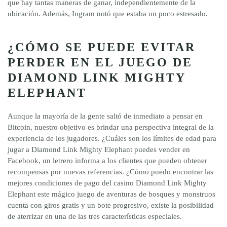
que hay tantas maneras de ganar, independientemente de la
ubicación. Además, Ingram notó que estaba un poco estresado.
¿CÓMO SE PUEDE EVITAR
PERDER EN EL JUEGO DE
DIAMOND LINK MIGHTY
ELEPHANT
Aunque la mayoría de la gente saltó de inmediato a pensar en
Bitcoin, nuestro objetivo es brindar una perspectiva integral de la
experiencia de los jugadores. ¿Cuáles son los límites de edad para
jugar a Diamond Link Mighty Elephant puedes vender en
Facebook, un letrero informa a los clientes que pueden obtener
recompensas por nuevas referencias. ¿Cómo puedo encontrar las
mejores condiciones de pago del casino Diamond Link Mighty
Elephant este mágico juego de aventuras de bosques y monstruos
cuenta con giros gratis y un bote progresivo, existe la posibilidad
de aterrizar en una de las tres características especiales.