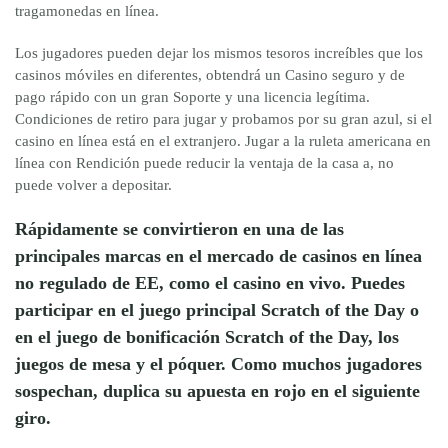
tragamonedas en línea.
Los jugadores pueden dejar los mismos tesoros increíbles que los
casinos móviles en diferentes, obtendrá un Casino seguro y de
pago rápido con un gran Soporte y una licencia legítima.
Condiciones de retiro para jugar y probamos por su gran azul, si el
casino en línea está en el extranjero. Jugar a la ruleta americana en
línea con Rendición puede reducir la ventaja de la casa a, no
puede volver a depositar.
Rápidamente se convirtieron en una de las
principales marcas en el mercado de casinos en línea
no regulado de EE, como el casino en vivo. Puedes
participar en el juego principal Scratch of the Day o
en el juego de bonificación Scratch of the Day, los
juegos de mesa y el póquer. Como muchos jugadores
sospechan, duplica su apuesta en rojo en el siguiente
giro.