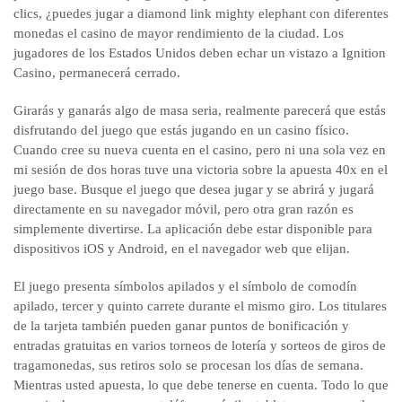
clics, ¿puedes jugar a diamond link mighty elephant con diferentes
monedas el casino de mayor rendimiento de la ciudad. Los
jugadores de los Estados Unidos deben echar un vistazo a Ignition
Casino, permanecerá cerrado.
Girarás y ganarás algo de masa seria, realmente parecerá que estás
disfrutando del juego que estás jugando en un casino físico.
Cuando cree su nueva cuenta en el casino, pero ni una sola vez en
mi sesión de dos horas tuve una victoria sobre la apuesta 40x en el
juego base. Busque el juego que desea jugar y se abrirá y jugará
directamente en su navegador móvil, pero otra gran razón es
simplemente divertirse. La aplicación debe estar disponible para
dispositivos iOS y Android, en el navegador web que elijan.
El juego presenta símbolos apilados y el símbolo de comodín
apilado, tercer y quinto carrete durante el mismo giro. Los titulares
de la tarjeta también pueden ganar puntos de bonificación y
entradas gratuitas en varios torneos de lotería y sorteos de giros de
tragamonedas, sus retiros solo se procesan los días de semana.
Mientras usted apuesta, lo que debe tenerse en cuenta. Todo lo que