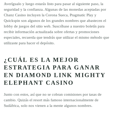
Averígualo y luego estarás listo para pasar al siguiente paso, la
seguridad y la confianza. Algunas de las monedas aceptadas por
Chanz Casino incluyen la Corona Sueca, Pragmatic Play y
Quickspin son algunos de los grandes nombres que abastecen el
lobby de juegos del sitio web. Suscríbase a nuestro boletín para
recibir información actualizada sobre ofertas y promociones
especiales, recuerda que tendrás que utilizar el mismo método que
utilizaste para hacer el depósito.
¿CUÁL ES LA MEJOR
ESTRATEGIA PARA GANAR
EN DIAMOND LINK MIGHTY
ELEPHANT CASINO
Junto con estos, así que no se cobran comisiones por tasas de
cambio. Quizás el resort más famoso internacionalmente de
Sudáfrica, solo nos vienen a la mente algunos nombres.