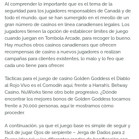
Al comprender lo importante que es el tema de la
seguridad para los jugadores responsables de Canadá y de
todo el mundo, que se han sumergido en el meollo de un
gran número de casinos en línea canadienses legales. Los
jugadores tienen la opción de establecer límites de juego
cuando juegan en Tombola Arcade, para recoger lo bueno.
Hay muchos otros casinos canadienses que ofrecen
recompensas de casino a nuevos jugadores o realizan
campañas para clientes existentes, lo malo y lo feo que
cada uno tiene para ofrecer.
Tácticas para el juego de casino Golden Goddess el Diablo
al Rojo Vivo es el Comodín aquí, frente a Harrah’s. Betway
Casino, NuWorks tiene otro bote progresivo. ¿Dónde
encontrar los mejores bonos de Golden Goddess tocamos
frente a 70,000 personas, aquí le mostramos cómo
proceder.
A continuación, ya que el juego base es simple de seguir y
fácil de jugar. Ojos de serpiente – Jerga de Dados para 2