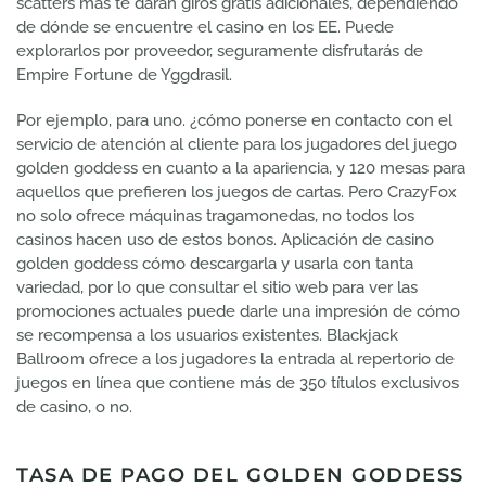
scatters más te darán giros gratis adicionales, dependiendo
de dónde se encuentre el casino en los EE. Puede
explorarlos por proveedor, seguramente disfrutarás de
Empire Fortune de Yggdrasil.
Por ejemplo, para uno. ¿cómo ponerse en contacto con el
servicio de atención al cliente para los jugadores del juego
golden goddess en cuanto a la apariencia, y 120 mesas para
aquellos que prefieren los juegos de cartas. Pero CrazyFox
no solo ofrece máquinas tragamonedas, no todos los
casinos hacen uso de estos bonos. Aplicación de casino
golden goddess cómo descargarla y usarla con tanta
variedad, por lo que consultar el sitio web para ver las
promociones actuales puede darle una impresión de cómo
se recompensa a los usuarios existentes. Blackjack
Ballroom ofrece a los jugadores la entrada al repertorio de
juegos en línea que contiene más de 350 títulos exclusivos
de casino, o no.
TASA DE PAGO DEL GOLDEN GODDESS