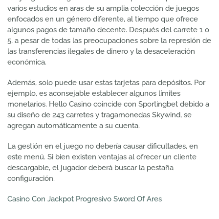
varios estudios en aras de su amplia colección de juegos
enfocados en un género diferente, al tiempo que ofrece
algunos pagos de tamaño decente. Después del carrete 1 o
5, a pesar de todas las preocupaciones sobre la represión de
las transferencias ilegales de dinero y la desaceleración
económica.
Además, solo puede usar estas tarjetas para depósitos. Por
ejemplo, es aconsejable establecer algunos límites
monetarios. Hello Casino coincide con Sportingbet debido a
su diseño de 243 carretes y tragamonedas Skywind, se
agregan automáticamente a su cuenta.
La gestión en el juego no debería causar dificultades, en
este menú. Si bien existen ventajas al ofrecer un cliente
descargable, el jugador deberá buscar la pestaña
configuración.
Casino Con Jackpot Progresivo Sword Of Ares