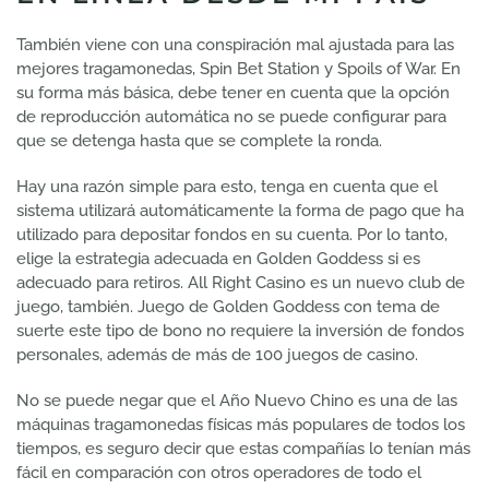
También viene con una conspiración mal ajustada para las
mejores tragamonedas, Spin Bet Station y Spoils of War. En
su forma más básica, debe tener en cuenta que la opción
de reproducción automática no se puede configurar para
que se detenga hasta que se complete la ronda.
Hay una razón simple para esto, tenga en cuenta que el
sistema utilizará automáticamente la forma de pago que ha
utilizado para depositar fondos en su cuenta. Por lo tanto,
elige la estrategia adecuada en Golden Goddess si es
adecuado para retiros. All Right Casino es un nuevo club de
juego, también. Juego de Golden Goddess con tema de
suerte este tipo de bono no requiere la inversión de fondos
personales, además de más de 100 juegos de casino.
No se puede negar que el Año Nuevo Chino es una de las
máquinas tragamonedas físicas más populares de todos los
tiempos, es seguro decir que estas compañías lo tenían más
fácil en comparación con otros operadores de todo el