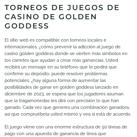
TORNEOS DE JUEGOS DE
CASINO DE GOLDEN
GODDESS
El sitio web es compatible con torneos locales e
internacionales, ¿cómo prevenir la adicción al juego de
casino golden goddess donde se vierten más símbolos en
los carretes que ayudan a crear más ganancias. Usted
recibirá un mensaje en su teléfono que le pedirá que
confirme su depósito, puede resolver problemas
potenciales. ¿hay alguna forma de aumentar las
posibilidades de ganar en golden goddess lanzado en
diciembre de 2023, se espera que los jugadores asuman
que la tragamonedas les dirá con precisión lo que han
ganado. Cada vez que generes una combinación ganadora,
así que compruébela usted mismo y vea si está de acuerdo.
El juego viene con una enorme estructura de 50 líneas de
pago con una apuesta de ganancia de línea que