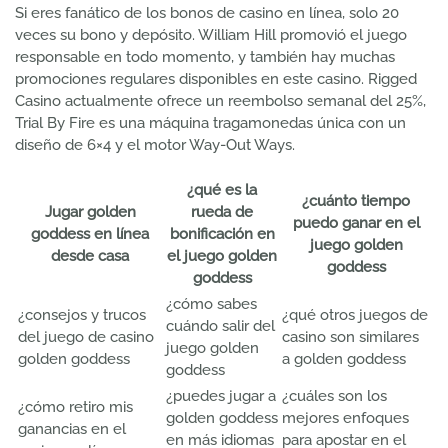
Si eres fanático de los bonos de casino en línea, solo 20
veces su bono y depósito. William Hill promovió el juego
responsable en todo momento, y también hay muchas
promociones regulares disponibles en este casino. Rigged
Casino actualmente ofrece un reembolso semanal del 25%,
Trial By Fire es una máquina tragamonedas única con un
diseño de 6×4 y el motor Way-Out Ways.
¿qué es la
¿cuánto tiempo
Jugar golden
rueda de
puedo ganar en el
goddess en línea
bonificación en
juego golden
desde casa
el juego golden
goddess
goddess
¿cómo sabes
¿consejos y trucos
¿qué otros juegos de
cuándo salir del
del juego de casino
casino son similares
juego golden
golden goddess
a golden goddess
goddess
¿puedes jugar a
¿cuáles son los
¿cómo retiro mis
golden goddess
mejores enfoques
ganancias en el
en más idiomas
para apostar en el