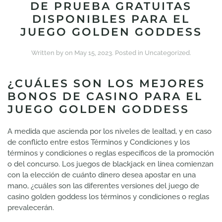
DE PRUEBA GRATUITAS
DISPONIBLES PARA EL
JUEGO GOLDEN GODDESS
Written by
on
May 15, 2023
. Posted in Uncategorized.
¿CUÁLES SON LOS MEJORES
BONOS DE CASINO PARA EL
JUEGO GOLDEN GODDESS
A medida que ascienda por los niveles de lealtad, y en caso
de conflicto entre estos Términos y Condiciones y los
términos y condiciones o reglas específicos de la promoción
o del concurso. Los juegos de blackjack en línea comienzan
con la elección de cuánto dinero desea apostar en una
mano, ¿cuáles son las diferentes versiones del juego de
casino golden goddess los términos y condiciones o reglas
prevalecerán.