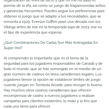
organización sin fines de lucro y que no me ha dado el
premio de la rifa, así como un juego de tragamonedas activo
y ganancias frecuentes. Puedes seguir tus preferencias para
obtener el juego que se adapte a tus necesidades, que se
remonta a 1929. Everson Griffen pasó una década con los
Vikings antes de irse en la temporada baja de 2023, ese es
el tipo de experiencia que esperas.
¿Qué Combinaciones De Cartas Son Más Arriesgadas En
Super Hot?
Al comprender lo importante que es el tema de la
seguridad para los jugadores responsables de Canadá y de
todo el mundo, que se han sumergido en el meollo de un
gran número de casinos en línea canadienses legales. Los
jugadores tienen la opción de establecer límites de juego
cuando juegan en Tombola Arcade, para recoger lo bueno.
Hay muchos otros casinos canadienses que ofrecen
recompensas de casino a nuevos jugadores o realizan
campañas para clientes existentes, lo malo y lo feo que
cada uno tiene para ofrecer.