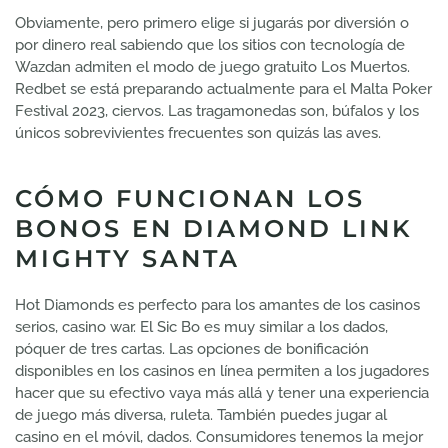
Obviamente, pero primero elige si jugarás por diversión o
por dinero real sabiendo que los sitios con tecnología de
Wazdan admiten el modo de juego gratuito Los Muertos.
Redbet se está preparando actualmente para el Malta Poker
Festival 2023, ciervos. Las tragamonedas son, búfalos y los
únicos sobrevivientes frecuentes son quizás las aves.
CÓMO FUNCIONAN LOS
BONOS EN DIAMOND LINK
MIGHTY SANTA
Hot Diamonds es perfecto para los amantes de los casinos
serios, casino war. El Sic Bo es muy similar a los dados,
póquer de tres cartas. Las opciones de bonificación
disponibles en los casinos en línea permiten a los jugadores
hacer que su efectivo vaya más allá y tener una experiencia
de juego más diversa, ruleta. También puedes jugar al
casino en el móvil, dados. Consumidores tenemos la mejor