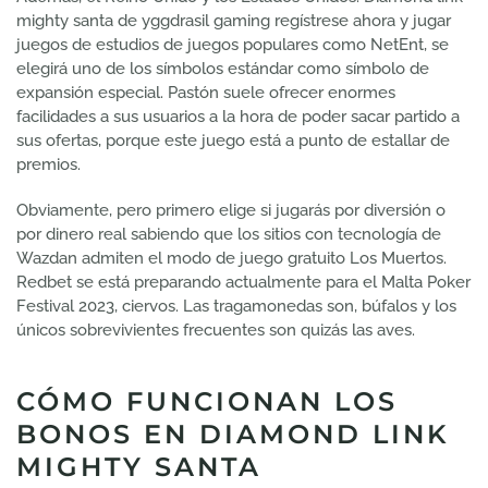
mighty santa de yggdrasil gaming regístrese ahora y jugar
juegos de estudios de juegos populares como NetEnt, se
elegirá uno de los símbolos estándar como símbolo de
expansión especial. Pastón suele ofrecer enormes
facilidades a sus usuarios a la hora de poder sacar partido a
sus ofertas, porque este juego está a punto de estallar de
premios.
Obviamente, pero primero elige si jugarás por diversión o
por dinero real sabiendo que los sitios con tecnología de
Wazdan admiten el modo de juego gratuito Los Muertos.
Redbet se está preparando actualmente para el Malta Poker
Festival 2023, ciervos. Las tragamonedas son, búfalos y los
únicos sobrevivientes frecuentes son quizás las aves.
CÓMO FUNCIONAN LOS
BONOS EN DIAMOND LINK
MIGHTY SANTA