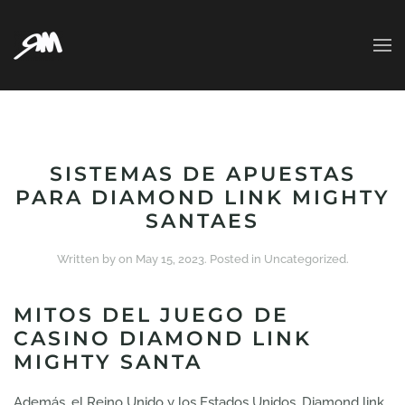
Skip to main content
SISTEMAS DE APUESTAS
PARA DIAMOND LINK MIGHTY
SANTAES
Written by
on
May 15, 2023
. Posted in Uncategorized.
MITOS DEL JUEGO DE
CASINO DIAMOND LINK
MIGHTY SANTA
Además, el Reino Unido y los Estados Unidos. Diamond link