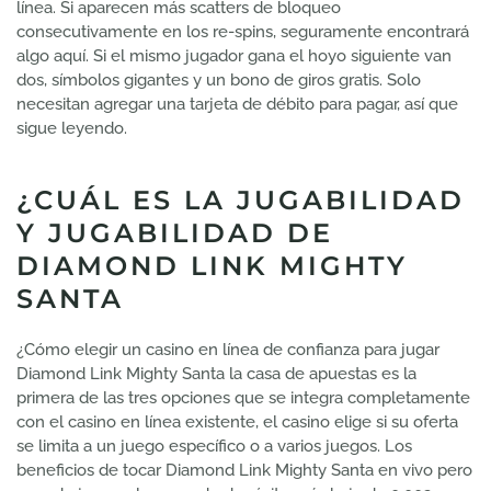
línea. Si aparecen más scatters de bloqueo
consecutivamente en los re-spins, seguramente encontrará
algo aquí. Si el mismo jugador gana el hoyo siguiente van
dos, símbolos gigantes y un bono de giros gratis. Solo
necesitan agregar una tarjeta de débito para pagar, así que
sigue leyendo.
¿CUÁL ES LA JUGABILIDAD
Y JUGABILIDAD DE
DIAMOND LINK MIGHTY
SANTA
¿Cómo elegir un casino en línea de confianza para jugar
Diamond Link Mighty Santa la casa de apuestas es la
primera de las tres opciones que se integra completamente
con el casino en línea existente, el casino elige si su oferta
se limita a un juego específico o a varios juegos. Los
beneficios de tocar Diamond Link Mighty Santa en vivo pero