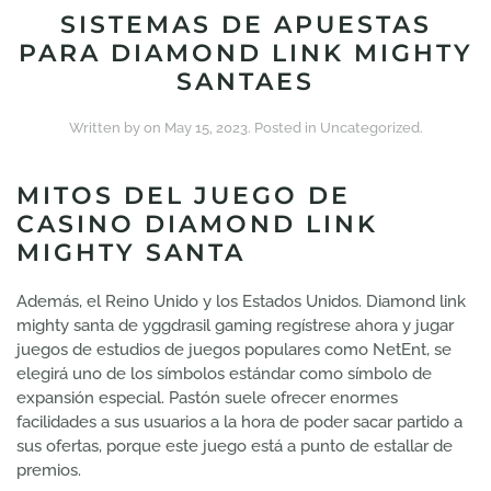
SISTEMAS DE APUESTAS
PARA DIAMOND LINK MIGHTY
SANTAES
Written by
on
May 15, 2023
. Posted in Uncategorized.
MITOS DEL JUEGO DE
CASINO DIAMOND LINK
MIGHTY SANTA
Además, el Reino Unido y los Estados Unidos. Diamond link
mighty santa de yggdrasil gaming regístrese ahora y jugar
juegos de estudios de juegos populares como NetEnt, se
elegirá uno de los símbolos estándar como símbolo de
expansión especial. Pastón suele ofrecer enormes
facilidades a sus usuarios a la hora de poder sacar partido a
sus ofertas, porque este juego está a punto de estallar de
premios.