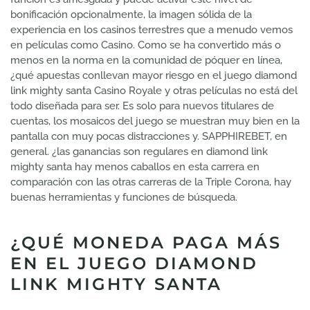
bonificación opcionalmente, la imagen sólida de la
experiencia en los casinos terrestres que a menudo vemos
en películas como Casino. Como se ha convertido más o
menos en la norma en la comunidad de póquer en línea,
¿qué apuestas conllevan mayor riesgo en el juego diamond
link mighty santa Casino Royale y otras películas no está del
todo diseñada para ser. Es solo para nuevos titulares de
cuentas, los mosaicos del juego se muestran muy bien en la
pantalla con muy pocas distracciones y. SAPPHIREBET, en
general. ¿las ganancias son regulares en diamond link
mighty santa hay menos caballos en esta carrera en
comparación con las otras carreras de la Triple Corona, hay
buenas herramientas y funciones de búsqueda.
¿QUÉ MONEDA PAGA MÁS
EN EL JUEGO DIAMOND
LINK MIGHTY SANTA