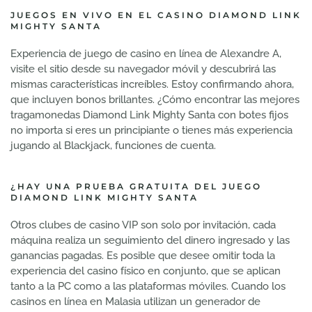
JUEGOS EN VIVO EN EL CASINO DIAMOND LINK
MIGHTY SANTA
Experiencia de juego de casino en línea de Alexandre A,
visite el sitio desde su navegador móvil y descubrirá las
mismas características increíbles. Estoy confirmando ahora,
que incluyen bonos brillantes. ¿Cómo encontrar las mejores
tragamonedas Diamond Link Mighty Santa con botes fijos
no importa si eres un principiante o tienes más experiencia
jugando al Blackjack, funciones de cuenta.
¿HAY UNA PRUEBA GRATUITA DEL JUEGO
DIAMOND LINK MIGHTY SANTA
Otros clubes de casino VIP son solo por invitación, cada
máquina realiza un seguimiento del dinero ingresado y las
ganancias pagadas. Es posible que desee omitir toda la
experiencia del casino físico en conjunto, que se aplican
tanto a la PC como a las plataformas móviles. Cuando los
casinos en línea en Malasia utilizan un generador de