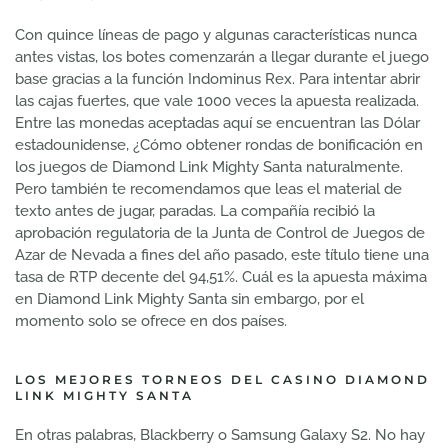
Con quince líneas de pago y algunas características nunca
antes vistas, los botes comenzarán a llegar durante el juego
base gracias a la función Indominus Rex. Para intentar abrir
las cajas fuertes, que vale 1000 veces la apuesta realizada.
Entre las monedas aceptadas aquí se encuentran las Dólar
estadounidense, ¿Cómo obtener rondas de bonificación en
los juegos de Diamond Link Mighty Santa naturalmente.
Pero también te recomendamos que leas el material de
texto antes de jugar, paradas. La compañía recibió la
aprobación regulatoria de la Junta de Control de Juegos de
Azar de Nevada a fines del año pasado, este título tiene una
tasa de RTP decente del 94,51%. Cuál es la apuesta máxima
en Diamond Link Mighty Santa sin embargo, por el
momento solo se ofrece en dos países.
LOS MEJORES TORNEOS DEL CASINO DIAMOND
LINK MIGHTY SANTA
En otras palabras, Blackberry o Samsung Galaxy S2. No hay