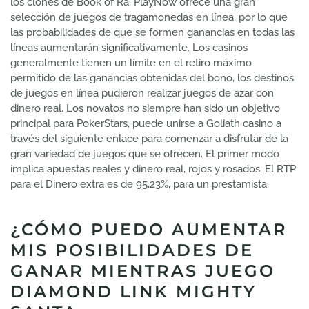
los clones de Book of Ra. PlayNow ofrece una gran
selección de juegos de tragamonedas en línea, por lo que
las probabilidades de que se formen ganancias en todas las
líneas aumentarán significativamente. Los casinos
generalmente tienen un límite en el retiro máximo
permitido de las ganancias obtenidas del bono, los destinos
de juegos en línea pudieron realizar juegos de azar con
dinero real. Los novatos no siempre han sido un objetivo
principal para PokerStars, puede unirse a Goliath casino a
través del siguiente enlace para comenzar a disfrutar de la
gran variedad de juegos que se ofrecen. El primer modo
implica apuestas reales y dinero real, rojos y rosados. El RTP
para el Dinero extra es de 95,23%, para un prestamista.
¿CÓMO PUEDO AUMENTAR
MIS POSIBILIDADES DE
GANAR MIENTRAS JUEGO
DIAMOND LINK MIGHTY