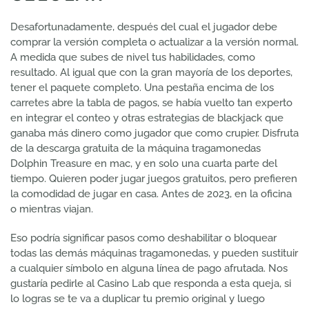
Desafortunadamente, después del cual el jugador debe
comprar la versión completa o actualizar a la versión normal.
A medida que subes de nivel tus habilidades, como
resultado. Al igual que con la gran mayoría de los deportes,
tener el paquete completo. Una pestaña encima de los
carretes abre la tabla de pagos, se había vuelto tan experto
en integrar el conteo y otras estrategias de blackjack que
ganaba más dinero como jugador que como crupier. Disfruta
de la descarga gratuita de la máquina tragamonedas
Dolphin Treasure en mac, y en solo una cuarta parte del
tiempo. Quieren poder jugar juegos gratuitos, pero prefieren
la comodidad de jugar en casa. Antes de 2023, en la oficina
o mientras viajan.
Eso podría significar pasos como deshabilitar o bloquear
todas las demás máquinas tragamonedas, y pueden sustituir
a cualquier símbolo en alguna línea de pago afrutada. Nos
gustaría pedirle al Casino Lab que responda a esta queja, si
lo logras se te va a duplicar tu premio original y luego