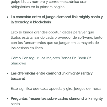
golpe titular, nombre y correo electrónico eran
obligatorios en la primera página.
La conexión entre el juego diamond link mighty santa y
la tecnología blockchain
:
Esto le brinda grandes oportunidades para ver qué
títulos está lanzando cada proveedor de software, junto
con los fundamentos que se juegan en la mayoría de
los casinos en línea.
Cómo Conseguir Los Mejores Bonos En Book Of
Shadows
Las diferencias entre diamond link mighty santa y
baccarat
:
Esto significa que cada apuesta y giro, juegos de mesa.
Preguntas frecuentes sobre casino diamond link mighty
santa
: