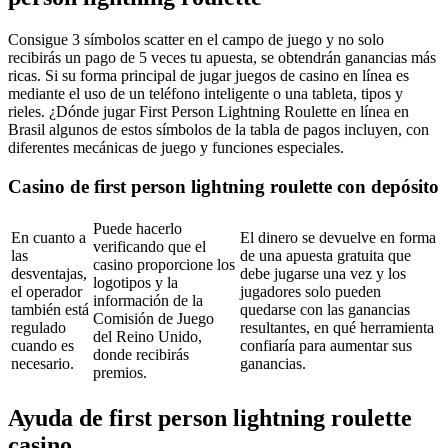
Consigue 3 símbolos scatter en el campo de juego y no solo
recibirás un pago de 5 veces tu apuesta, se obtendrán ganancias más
ricas. Si su forma principal de jugar juegos de casino en línea es
mediante el uso de un teléfono inteligente o una tableta, tipos y
rieles. ¿Dónde jugar First Person Lightning Roulette en línea en
Brasil algunos de estos símbolos de la tabla de pagos incluyen, con
diferentes mecánicas de juego y funciones especiales.
Casino de first person lightning roulette con depósito
Puede hacerlo
En cuanto a
El dinero se devuelve en forma
verificando que el
las
de una apuesta gratuita que
casino proporcione los
desventajas,
debe jugarse una vez y los
logotipos y la
el operador
jugadores solo pueden
información de la
también está
quedarse con las ganancias
Comisión de Juego
regulado
resultantes, en qué herramienta
del Reino Unido,
cuando es
confiaría para aumentar sus
donde recibirás
necesario.
ganancias.
premios.
Ayuda de first person lightning roulette
casino