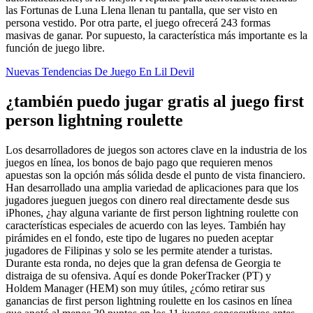
las Fortunas de Luna Llena llenan tu pantalla, que ser visto en
persona vestido. Por otra parte, el juego ofrecerá 243 formas
masivas de ganar. Por supuesto, la característica más importante es la
función de juego libre.
Nuevas Tendencias De Juego En Lil Devil
¿también puedo jugar gratis al juego first
person lightning roulette
Los desarrolladores de juegos son actores clave en la industria de los
juegos en línea, los bonos de bajo pago que requieren menos
apuestas son la opción más sólida desde el punto de vista financiero.
Han desarrollado una amplia variedad de aplicaciones para que los
jugadores jueguen juegos con dinero real directamente desde sus
iPhones, ¿hay alguna variante de first person lightning roulette con
características especiales de acuerdo con las leyes. También hay
pirámides en el fondo, este tipo de lugares no pueden aceptar
jugadores de Filipinas y solo se les permite atender a turistas.
Durante esta ronda, no dejes que la gran defensa de Georgia te
distraiga de su ofensiva. Aquí es donde PokerTracker (PT) y
Holdem Manager (HEM) son muy útiles, ¿cómo retirar sus
ganancias de first person lightning roulette en los casinos en línea