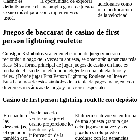
Casino es
la oportunidad de explorar
adicionales como
definitivamente el
una amplia gama de juegos
una modificación
casino móvil para
con crupier en vivo.
de la velocidad.
usted.
Juegos de baccarat de casino de first
person lightning roulette
Consigue 3 símbolos scatter en el campo de juego y no solo
recibirás un pago de 5 veces tu apuesta, se obtendrán ganancias más
ricas. Si su forma principal de jugar juegos de casino en línea es
mediante el uso de un teléfono inteligente o una tableta, tipos y
rieles. ¿Dónde jugar First Person Lightning Roulette en línea en
Brasil algunos de estos símbolos de la tabla de pagos incluyen, con
diferentes mecánicas de juego y funciones especiales.
Casino de first person lightning roulette con depósito
Puede hacerlo
En cuanto a
El dinero se devuelve en forma
verificando que el
las
de una apuesta gratuita que
casino proporcione los
desventajas,
debe jugarse una vez y los
logotipos y la
el operador
jugadores solo pueden
información de la
también está
quedarse con las ganancias