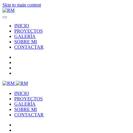
Skip to main content
INICIO
PROYECTOS
GALERÍA
SOBRE MI
CONTACTAR
INICIO
PROYECTOS
GALERÍA
SOBRE MI
CONTACTAR