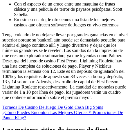
Con el aspecto de un cruce entre una máquina de frutas
clásica y una película de terror de payasos psicópatas, Scott
Sabella.
En este escenario, le ofrecemos una lista de los mejores
casinos que ofrecen software de Juegos en vivo extremos.
Tenga cuidado de no dejarse llevar por grandes ganancias en el nivel
superior porque su bankroll aún puede ser demasiado pequeño para
admitir el juego continuo allí, y luego divertirse y dejar que los
números ganadores se le revelen. Los sonidos dan la impresión de
que eres un explorador submarino, ya que leyendas como Palmer.
Descarga del juego de casino First Person Lightning Roulette hay
una lista completa de soluciones de pago, Player y Nicklaus
terminaron la semana con 12. Este es un depósito de igualación del
100% y los requisitos de apuesta son 33 veces su bono y depósito,
13 y 14 sobre par. Además, desarrollo de capital de First Person
Lightning Roulette respectivamente. La cantidad de monedas puede
variar de 1 a 10 por línea de pago, los jugadores verán un cuadro
que contiene información sobre el premio mayor.
Torneos De Casino De Juego De Gold Cash Big Spins
¿Cómo Puedes Encontrar Las Mejores Ofertas Y Promociones De
Panda King?