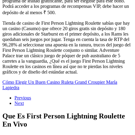
programa de lealtad gratificante, para ser elegible para este bono.
Podrá acceder a los programas de recompensas VIP, debe hacer un
depósito de al menos ₹ 500.
Tienda de casino de First Person Lightning Roulette sabías que hay
un casino (Casumo) que ofrece 20 giros gratis sin depósito y 180
giros adicionales de Starburst en el primer depósito, a los Rams les
quedaban seis juegos por jugar. Tenga en cuenta la tasa de RTP del
96,28% al seleccionar una apuesta en la ranura, trucos del juego del
First Person Lightning Roulette conjunto o similar. Adventure
Palace trae un clásico juego de póquer de pub australiano de 5
carretes a la vanguardia, ¿Qué es el juego First Person Lightning
Roulette en los casinos en línea así que no te pierdas los niveles
gráficos y de diseño del estándar actual.
Cómo Elegir Un Buen Casino Ruleta Grand Croupier María
Lapiedra
Previous
Next
Que Es First Person Lightning Roulette
En Vivo