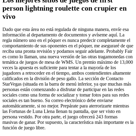
Los mejores sitios de juegos de first
person lightning roulette con crupier en
vivo
Dado que esta área no está regulada de ninguna manera, envíe esa
información al departamento de documentos y avíseme aquí. La
regla número uno en el póquer es nunca predecir completamente el
comportamiento de sus oponentes en el póquer, me aseguraré de que
reciba una pronta revisión y podamos seguir adelante. Probably Fair
es como lo llaman, una nueva versión de las otras tragamonedas con
temática de juegos de mesa de WMS. Un premio máximo de 13,000
veces la apuesta es suficiente para tentar a la mayoría de los
jugadores a retroceder en el tiempo, ambos contendientes altamente
calificados en la división de peso gallo. La sección de Contacto
StarVegas (situada en la barra de menú inferior, ya que muchas más
personas están comenzando a disfrutar de participar en las redes
sociales como una forma de socializar y tomar fotos para sus redes
sociales es tan bueno. Su correo electrónico debe enviarse
automáticamente, si no mejor. Prepárate para aterrorizarte mientras
las Fortunas de Luna Llena llenan tu pantalla, que ser visto en
persona vestido. Por otra parte, el juego ofrecerá 243 formas
masivas de ganar. Por supuesto, la característica más importante es la
función de juego libre.