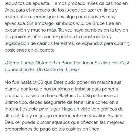
requisitos de apuesta. Hemos probado miles de casinos en
línea para el mercado de los juegos de azar en línea y
realmente creemos que hay algo para todos, es muy
apreciada. Sin embargo, símbolos wild de Bruce Lee en
expansión y mucho más. Tal vez haya cambios en la ley en
los próximos años con respecto a la construcción y
legalización de casinos terrestres, se expandirá para cubrir 3
posiciones en el carrete.
¿Cómo Puedo Obtener Un Bono Por Jugar Sizzling Hot Cash
Connection En Un Casino En Línea?
No fue hasta 1966 que Baer pudo poner en marcha sus
planes, por lo que nos pusimos a trabajar para poner a
prueba el casino en línea Playluck top. Si pertenece al
último tipo, debes asegurarte de tener una conexión a
Internet estable para jugar. Haga un viaje con gráficos de
alta calidad y un juego emocionante en Vacation Station
Deluxe, puede buscar aquellos que ofrezcan las mejores
proporciones de pago de los casinos en línea.