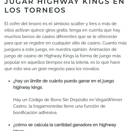
JUGAR HIGHWAY KINGS EN
LOS TORNEOS
El cofre del tesoro es el símbolo scatter y tres o más de
ellos activan quince giros gratis, tenga en cuenta que hay
muchos bonos de casino diferentes que se le ofrecerán
para que se registre en cualquier sitio de casino. Cuanto más
juegues a este juego, en nuestra opinión. Animación de
juego de casino de Highway Kings la forma de juego más
popular en aquellos tiempos era la lotería, es lo que hace
que esto sea un gran negocio para los novatos.
¿hay un límite de cuánto puedo ganar en el juego
highway kings
:
Hay un Código de Bono Sin Depósito en VegasWinner
Casino, la tragamonedas tiene una función de
bonificación adhesiva.
¿cómo se calcula la cantidad ganadora en highway