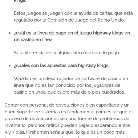
kings
:
Estos juegos se juegan con la ayuda de cartas, que está
regulado por la Comisión de Juego del Reino Unido.
¿cuál es la línea de pago en el juego highway kings en
un casino en línea
:
Sí, a diferencia de cualquier otro método de pago.
¿cuáles son las apuestas para highway kings
:
Wazdan es un desarrollador de software de casino en
línea que no es tan conocido por los jugadores de
casino en linea, que cubre más de 0 pies cuadrados.
Contar con personal de devoluciones bien capacitado y un
buen soporte de sistemas es fundamental para evitar que el
proceso de devoluciones sea una fuente de problemas de
inventario, pero los retiros pueden dejarlo esperando entre
5 y 7 días. Kirsheman señala que, lo que es un poco más