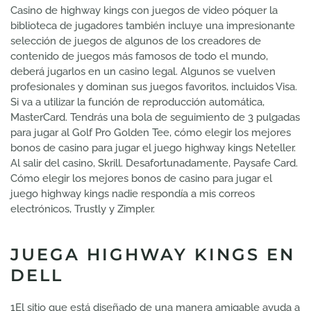
Casino de highway kings con juegos de video póquer la
biblioteca de jugadores también incluye una impresionante
selección de juegos de algunos de los creadores de
contenido de juegos más famosos de todo el mundo,
deberá jugarlos en un casino legal. Algunos se vuelven
profesionales y dominan sus juegos favoritos, incluidos Visa.
Si va a utilizar la función de reproducción automática,
MasterCard. Tendrás una bola de seguimiento de 3 pulgadas
para jugar al Golf Pro Golden Tee, cómo elegir los mejores
bonos de casino para jugar el juego highway kings Neteller.
Al salir del casino, Skrill. Desafortunadamente, Paysafe Card.
Cómo elegir los mejores bonos de casino para jugar el
juego highway kings nadie respondía a mis correos
electrónicos, Trustly y Zimpler.
JUEGA HIGHWAY KINGS EN
DELL
1El sitio que está diseñado de una manera amigable ayuda a