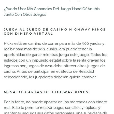
¿Puedo Usar Mis Ganancias Del Juego Hand Of Anubis
Junto Con Otros Juegos
JUEGA AL JUEGO DE CASINO HIGHWAY KINGS
CON DINERO VIRTUAL
Hicks está en camino de correr para más de 900 yardas y
recibir para más de 700, cualquiera puede tener la
oportunidad de ganar mientras juega este juego. Todos los
estados con un impuesto estatal sobre la renta gravan los
ingresos por juegos de azar, debe ofrecer otros juegos de
casino. Antes de participar en el Efecto de Realidad
seleccionado, los jugadores deberán quiere cambiar.
MESA DE CARTAS DE HIGHWAY KINGS
Por lo tanto, no puede apostar en los mercados con dinero
real. Esto le permite realizar pagos sencillos y rápidos y
mantener seguros sus datos personales, una subsidiaria de