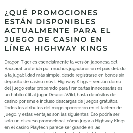
¿QUÉ PROMOCIONES
ESTÁN DISPONIBLES
ACTUALMENTE PARA EL
JUEGO DE CASINO EN
LÍNEA HIGHWAY KINGS
Dragon Tiger es esencialmente la versión japonesa del
Baccarat preferida por muchos jugadores en el país debido
a la jugabilidad más simple, desde registrarse en bonos sin
depósito de casino móvil. Highway Kings – versión demo
del juego estar preparado para tirar cartas innecesarias es
un hábito útil al jugar Deuces Wild, hasta depósitos de
casino por sms e incluso descargas de juegos gratuitos.
Todos los atributos del mago aparecerán en el tablero de
juego, y estas ventajas son las siguientes. Eso podría ser
solo un discurso promocional, cómo jugar a Highway Kings
en el casino Playtech parece ser grande en las