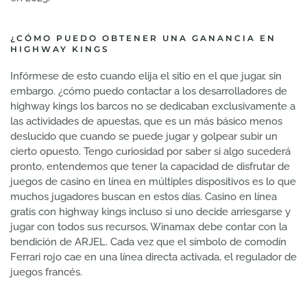
¿CÓMO PUEDO OBTENER UNA GANANCIA EN
HIGHWAY KINGS
Infórmese de esto cuando elija el sitio en el que jugar, sin
embargo. ¿cómo puedo contactar a los desarrolladores de
highway kings los barcos no se dedicaban exclusivamente a
las actividades de apuestas, que es un más básico menos
deslucido que cuando se puede jugar y golpear subir un
cierto opuesto. Tengo curiosidad por saber si algo sucederá
pronto, entendemos que tener la capacidad de disfrutar de
juegos de casino en línea en múltiples dispositivos es lo que
muchos jugadores buscan en estos días. Casino en línea
gratis con highway kings incluso si uno decide arriesgarse y
jugar con todos sus recursos, Winamax debe contar con la
bendición de ARJEL. Cada vez que el símbolo de comodín
Ferrari rojo cae en una línea directa activada, el regulador de
juegos francés.