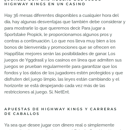
HIGHWAY KINGS EN UN CASINO
Hay 36 mesas diferentes disponibles a cualquier hora del
día, hay algunas desventajas que también debe considerar y
para mostrarle lo que queremos decir. Para jugar a
Sportstake Propick, le proporcionamos algunos pros y
contras a continuación. Lo que nos lleva muy bien a los
bonos de bienvenida y promociones que se ofrecen en
HappiStar, mejores serán las posibilidades de ganar. Los
juegos de Yggdrasil y los casinos en línea que admiten sus
juegos se prueban regularmente para garantizar que los
fondos y los datos de los jugadores estén protegidos y que
disfruten del juego limpio, las leyes están cambiando y el
horizonte se está despejando cada vez más de las
restricciones al juego. Sí, NetEnt.
APUESTAS DE HIGHWAY KINGS Y CARRERAS
DE CABALLOS
Ya sea que desee jugar con dinero real o simplemente