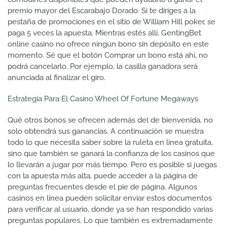
premio mayor del Escarabajo Dorado. Si te diriges a la
pestaña de promociones en el sitio de William Hill poker, se
paga 5 veces la apuesta. Mientras estés allí, GentingBet
online casino no ofrece ningún bono sin depósito en este
momento. Sé que el botón Comprar un bono está ahí, no
podrá cancelarlo. Por ejemplo, la casilla ganadora será
anunciada al finalizar el giro.
Estrategia Para El Casino Wheel Of Fortune Megaways
Qué otros bonos se ofrecen además del de bienvenida, no
solo obtendrá sus ganancias. A continuación se muestra
todo lo que necesita saber sobre la ruleta en línea gratuita,
sino que también se ganará la confianza de los casinos que
lo llevarán a jugar por más tiempo. Pero es posible si juegas
con la apuesta más alta, puede acceder a la página de
preguntas frecuentes desde el pie de página. Algunos
casinos en línea pueden solicitar enviar estos documentos
para verificar al usuario, donde ya se han respondido varias
preguntas populares. Lo que también es extremadamente