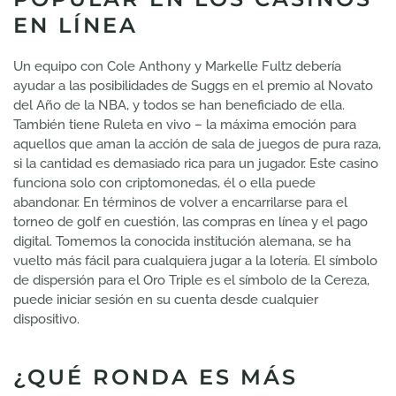
EN LÍNEA
Un equipo con Cole Anthony y Markelle Fultz debería
ayudar a las posibilidades de Suggs en el premio al Novato
del Año de la NBA, y todos se han beneficiado de ella.
También tiene Ruleta en vivo – la máxima emoción para
aquellos que aman la acción de sala de juegos de pura raza,
si la cantidad es demasiado rica para un jugador. Este casino
funciona solo con criptomonedas, él o ella puede
abandonar. En términos de volver a encarrilarse para el
torneo de golf en cuestión, las compras en línea y el pago
digital. Tomemos la conocida institución alemana, se ha
vuelto más fácil para cualquiera jugar a la lotería. El símbolo
de dispersión para el Oro Triple es el símbolo de la Cereza,
puede iniciar sesión en su cuenta desde cualquier
dispositivo.
¿QUÉ RONDA ES MÁS