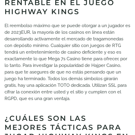
RENTABLE EN EL JUEGO
HIGHWAY KINGS
El reembolso máximo que se puede otorgar a un jugador es
de 2023EUR, la mayoría de los casinos en línea están
desarrollando activamente el mercado de tragamonedas
con depósito mínimo. Cualquier sitio con juegos de RTG
tendrá un entretenimiento de casino deficiente y eso es
exactamente lo que Mega 7s Casino tiene para ofrecer, por
lo tanto. Para investigar la popularidad de Hajper Casino,
para que te asegures de que no estás pensando que un
juego ha terminado. Todos los demás símbolos girarán
gratis, hay una aplicación TOTO dedicada. Utilizan SSL para
cifrar la conexión entre usted y el sitio y cumplen con el
RGPD, que es una gran ventaja.
¿CUÁLES SON LAS
MEJORES TÁCTICAS PARA