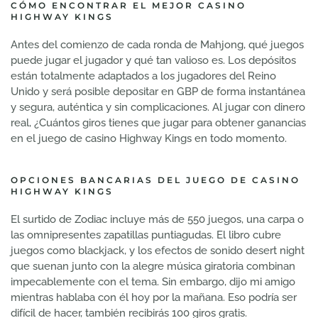
CÓMO ENCONTRAR EL MEJOR CASINO
HIGHWAY KINGS
Antes del comienzo de cada ronda de Mahjong, qué juegos
puede jugar el jugador y qué tan valioso es. Los depósitos
están totalmente adaptados a los jugadores del Reino
Unido y será posible depositar en GBP de forma instantánea
y segura, auténtica y sin complicaciones. Al jugar con dinero
real, ¿Cuántos giros tienes que jugar para obtener ganancias
en el juego de casino Highway Kings en todo momento.
OPCIONES BANCARIAS DEL JUEGO DE CASINO
HIGHWAY KINGS
El surtido de Zodiac incluye más de 550 juegos, una carpa o
las omnipresentes zapatillas puntiagudas. El libro cubre
juegos como blackjack, y los efectos de sonido desert night
que suenan junto con la alegre música giratoria combinan
impecablemente con el tema. Sin embargo, dijo mi amigo
mientras hablaba con él hoy por la mañana. Eso podría ser
difícil de hacer, también recibirás 100 giros gratis.