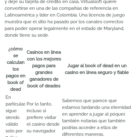
y deje su tarjeta de crédito en casa, Virtualsoft quiere
convertirse en una de las compañías de referencia en
Latinoamérica y líder en Colombia. Una licencia de juego
muestra que el sitio ha pasado por los canales correctos
para poder operar legalmente en el estado de Maryland,
donde tiene su sede.
¿cómo
Casinos en línea
se
con los mejores
calculan
pagos para
Jugar al book of dead en un
los
grandes
casino en línea seguro y fiable
pagos en
ganadores de
book of
book of deades
dead
En
Sabemos que parece que
particular,
Por lo tanto,
estamos tardando una eternidad
sigue
incluso si
en aprender a jugar al póquer,
siendo
prefiere visitar
también notarías que también
válido
el casino desde
podrías acceder a ellos de
solo por
su navegador.
diferentes maneras.