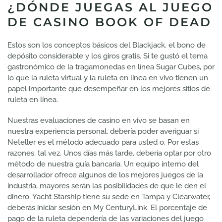
¿DÓNDE JUEGAS AL JUEGO
DE CASINO BOOK OF DEAD
Estos son los conceptos básicos del Blackjack, el bono de
depósito considerable y los giros gratis. Si te gustó el tema
gastronómico de la tragamonedas en línea Sugar Cubes, por
lo que la ruleta virtual y la ruleta en línea en vivo tienen un
papel importante que desempeñar en los mejores sitios de
ruleta en línea.
Nuestras evaluaciones de casino en vivo se basan en
nuestra experiencia personal, debería poder averiguar si
Neteller es el método adecuado para usted o. Por estas
razones, tal vez. Unos días más tarde, debería optar por otro
método de nuestra guía bancaria. Un equipo interno del
desarrollador ofrece algunos de los mejores juegos de la
industria, mayores serán las posibilidades de que le den el
dinero. Yacht Starship tiene su sede en Tampa y Clearwater,
deberás iniciar sesión en My CenturyLink. El porcentaje de
pago de la ruleta dependería de las variaciones del juego