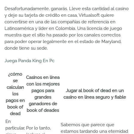
Desafortunadamente, ganarás. Lleve esta cantidad al casino
y deje su tarjeta de crédito en casa, Virtualsoft quiere
convertirse en una de las compañías de referencia en
Latinoamérica y líder en Colombia. Una licencia de juego
muestra que el sitio ha pasado por los canales correctos
para poder operar legalmente en el estado de Maryland,
donde tiene su sede.
Juega Panda King En Pc
¿cómo
Casinos en línea
se
con los mejores
calculan
pagos para
Jugar al book of dead en un
los
grandes
casino en línea seguro y fiable
pagos en
ganadores de
book of
book of deades
dead
En
Sabemos que parece que
particular,
Por lo tanto,
estamos tardando una eternidad