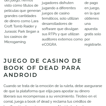
del juego, hemos
jugadores disfruten
de pago
visto cómo títulos de
jugando a diferentes
en juego,
películas que generan
juegos de casino
en la que
grandes cantidades
temáticos, solo utilizan
obtienes
de dinero como Lara
desarrolladores de
una
Croft Tomb Raider y
software que divulgan
apuesta
Jurassic Park llegan a
sus RTP’s y que utilizan
gratis solo
los casinos de
auditores externos como
por
Microgaming.
eCOGRA.
registrarte.
JUEGO DE CASINO DE
BOOK OF DEAD PARA
ANDROID
Cuando se trata de la emoción de la ruleta, debe asegurarse
de que la plataforma que elija para apostar su dinero
liberará sus recompensas a su vencimiento. Tiroteo en el
corral, juega a book of dead y reclama tus créditos de