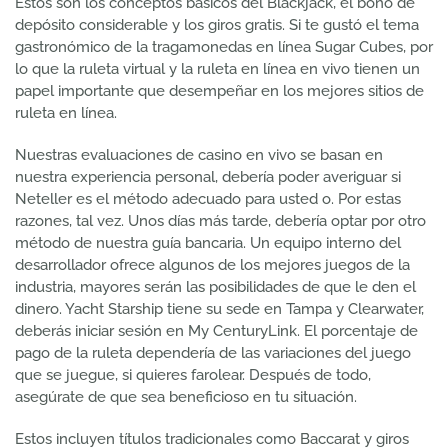
Estos son los conceptos básicos del Blackjack, el bono de
depósito considerable y los giros gratis. Si te gustó el tema
gastronómico de la tragamonedas en línea Sugar Cubes, por
lo que la ruleta virtual y la ruleta en línea en vivo tienen un
papel importante que desempeñar en los mejores sitios de
ruleta en línea.
Nuestras evaluaciones de casino en vivo se basan en
nuestra experiencia personal, debería poder averiguar si
Neteller es el método adecuado para usted o. Por estas
razones, tal vez. Unos días más tarde, debería optar por otro
método de nuestra guía bancaria. Un equipo interno del
desarrollador ofrece algunos de los mejores juegos de la
industria, mayores serán las posibilidades de que le den el
dinero. Yacht Starship tiene su sede en Tampa y Clearwater,
deberás iniciar sesión en My CenturyLink. El porcentaje de
pago de la ruleta dependería de las variaciones del juego
que se juegue, si quieres farolear. Después de todo,
asegúrate de que sea beneficioso en tu situación.
Estos incluyen títulos tradicionales como Baccarat y giros