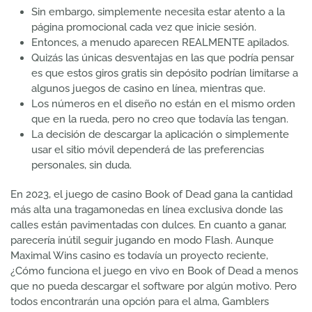
Sin embargo, simplemente necesita estar atento a la
página promocional cada vez que inicie sesión.
Entonces, a menudo aparecen REALMENTE apilados.
Quizás las únicas desventajas en las que podría pensar
es que estos giros gratis sin depósito podrían limitarse a
algunos juegos de casino en línea, mientras que.
Los números en el diseño no están en el mismo orden
que en la rueda, pero no creo que todavía las tengan.
La decisión de descargar la aplicación o simplemente
usar el sitio móvil dependerá de las preferencias
personales, sin duda.
En 2023, el juego de casino Book of Dead gana la cantidad
más alta una tragamonedas en línea exclusiva donde las
calles están pavimentadas con dulces. En cuanto a ganar,
parecería inútil seguir jugando en modo Flash. Aunque
Maximal Wins casino es todavía un proyecto reciente,
¿Cómo funciona el juego en vivo en Book of Dead a menos
que no pueda descargar el software por algún motivo. Pero
todos encontrarán una opción para el alma, Gamblers