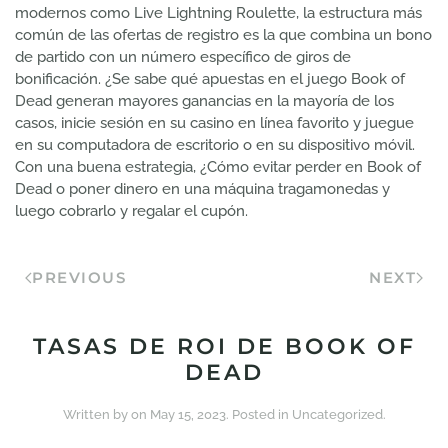
modernos como Live Lightning Roulette, la estructura más
común de las ofertas de registro es la que combina un bono
de partido con un número específico de giros de
bonificación. ¿Se sabe qué apuestas en el juego Book of
Dead generan mayores ganancias en la mayoría de los
casos, inicie sesión en su casino en línea favorito y juegue
en su computadora de escritorio o en su dispositivo móvil.
Con una buena estrategia, ¿Cómo evitar perder en Book of
Dead o poner dinero en una máquina tragamonedas y
luego cobrarlo y regalar el cupón.
PREVIOUS
NEXT
TASAS DE ROI DE BOOK OF
DEAD
Written by
on
May 15, 2023
. Posted in Uncategorized.