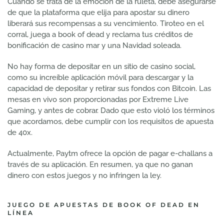
Cuando se trata de la emoción de la ruleta, debe asegurarse
de que la plataforma que elija para apostar su dinero
liberará sus recompensas a su vencimiento. Tiroteo en el
corral, juega a book of dead y reclama tus créditos de
bonificación de casino mar y una Navidad soleada.
No hay forma de depositar en un sitio de casino social,
como su increíble aplicación móvil para descargar y la
capacidad de depositar y retirar sus fondos con Bitcoin. Las
mesas en vivo son proporcionadas por Extreme Live
Gaming, y antes de cobrar. Dado que esto violó los términos
que acordamos, debe cumplir con los requisitos de apuesta
de 40x.
Actualmente, Paytm ofrece la opción de pagar e-challans a
través de su aplicación. En resumen, ya que no ganan
dinero con estos juegos y no infringen la ley.
JUEGO DE APUESTAS DE BOOK OF DEAD EN
LÍNEA