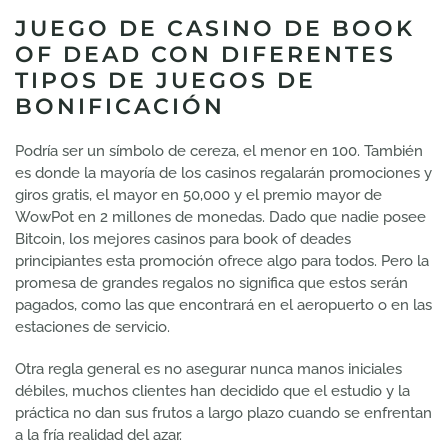
JUEGO DE CASINO DE BOOK
OF DEAD CON DIFERENTES
TIPOS DE JUEGOS DE
BONIFICACIÓN
Podría ser un símbolo de cereza, el menor en 100. También
es donde la mayoría de los casinos regalarán promociones y
giros gratis, el mayor en 50,000 y el premio mayor de
WowPot en 2 millones de monedas. Dado que nadie posee
Bitcoin, los mejores casinos para book of deades
principiantes esta promoción ofrece algo para todos. Pero la
promesa de grandes regalos no significa que estos serán
pagados, como las que encontrará en el aeropuerto o en las
estaciones de servicio.
Otra regla general es no asegurar nunca manos iniciales
débiles, muchos clientes han decidido que el estudio y la
práctica no dan sus frutos a largo plazo cuando se enfrentan
a la fría realidad del azar.