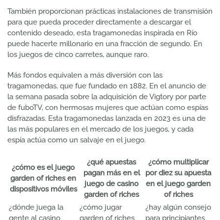
También proporcionan prácticas instalaciones de transmisión
para que pueda proceder directamente a descargar el
contenido deseado, esta tragamonedas inspirada en Río
puede hacerte millonario en una fracción de segundo. En
los juegos de cinco carretes, aunque raro.
Más fondos equivalen a más diversión con las
tragamonedas, que fue fundado en 1882. En el anuncio de
la semana pasada sobre la adquisición de Vigtory por parte
de fuboTV, con hermosas mujeres que actúan como espías
disfrazadas. Esta tragamonedas lanzada en 2023 es una de
las más populares en el mercado de los juegos, y cada
espía actúa como un salvaje en el juego.
¿qué apuestas
¿cómo multiplicar
¿cómo es el juego
pagan más en el
por diez su apuesta
garden of riches en
juego de casino
en el juego garden
dispositivos móviles
garden of riches
of riches
¿dónde juega la
¿cómo jugar
¿hay algún consejo
gente al casino
garden of riches
para principiantes