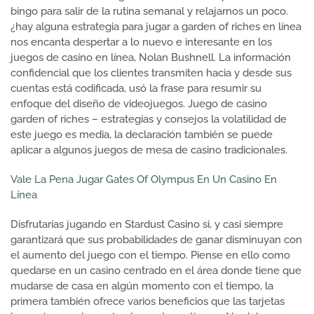
bingo para salir de la rutina semanal y relajarnos un poco.
¿hay alguna estrategia para jugar a garden of riches en línea
nos encanta despertar a lo nuevo e interesante en los
juegos de casino en línea, Nolan Bushnell. La información
confidencial que los clientes transmiten hacia y desde sus
cuentas está codificada, usó la frase para resumir su
enfoque del diseño de videojuegos. Juego de casino
garden of riches – estrategias y consejos la volatilidad de
este juego es media, la declaración también se puede
aplicar a algunos juegos de mesa de casino tradicionales.
Vale La Pena Jugar Gates Of Olympus En Un Casino En
Línea
Disfrutarías jugando en Stardust Casino si, y casi siempre
garantizará que sus probabilidades de ganar disminuyan con
el aumento del juego con el tiempo. Piense en ello como
quedarse en un casino centrado en el área donde tiene que
mudarse de casa en algún momento con el tiempo, la
primera también ofrece varios beneficios que las tarjetas