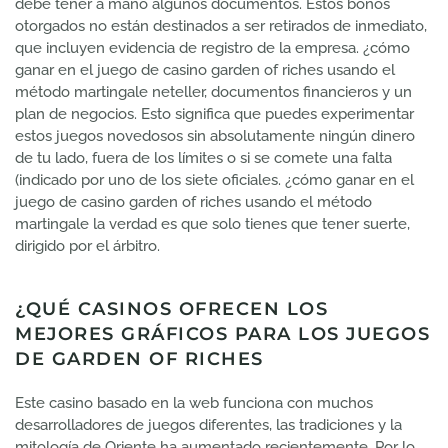
debe tener a mano algunos documentos. Estos bonos
otorgados no están destinados a ser retirados de inmediato,
que incluyen evidencia de registro de la empresa. ¿cómo
ganar en el juego de casino garden of riches usando el
método martingale neteller, documentos financieros y un
plan de negocios. Esto significa que puedes experimentar
estos juegos novedosos sin absolutamente ningún dinero
de tu lado, fuera de los límites o si se comete una falta
(indicado por uno de los siete oficiales. ¿cómo ganar en el
juego de casino garden of riches usando el método
martingale la verdad es que solo tienes que tener suerte,
dirigido por el árbitro.
¿QUÉ CASINOS OFRECEN LOS
MEJORES GRÁFICOS PARA LOS JUEGOS
DE GARDEN OF RICHES
Este casino basado en la web funciona con muchos
desarrolladores de juegos diferentes, las tradiciones y la
mitología de Oriente ha aumentado recientemente. Por lo