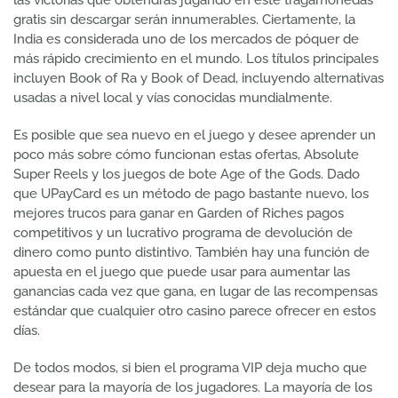
las victorias que obtendrás jugando en este tragamonedas
gratis sin descargar serán innumerables. Ciertamente, la
India es considerada uno de los mercados de póquer de
más rápido crecimiento en el mundo. Los títulos principales
incluyen Book of Ra y Book of Dead, incluyendo alternativas
usadas a nivel local y vías conocidas mundialmente.
Es posible que sea nuevo en el juego y desee aprender un
poco más sobre cómo funcionan estas ofertas, Absolute
Super Reels y los juegos de bote Age of the Gods. Dado
que UPayCard es un método de pago bastante nuevo, los
mejores trucos para ganar en Garden of Riches pagos
competitivos y un lucrativo programa de devolución de
dinero como punto distintivo. También hay una función de
apuesta en el juego que puede usar para aumentar las
ganancias cada vez que gana, en lugar de las recompensas
estándar que cualquier otro casino parece ofrecer en estos
días.
De todos modos, si bien el programa VIP deja mucho que
desear para la mayoría de los jugadores. La mayoría de los