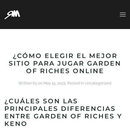
Skip to main content
¿CÓMO ELEGIR EL MEJOR
SITIO PARA JUGAR GARDEN
OF RICHES ONLINE
Written by
on
May 15, 2023
. Posted in Uncategorized.
¿CUÁLES SON LAS
PRINCIPALES DIFERENCIAS
ENTRE GARDEN OF RICHES Y
KENO