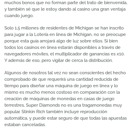
muchos bonos que no forman parte del trato de bienvenida,
y también sé que le estoy dando al casino una gran ventaja
cuando juego.
Solo 1,5 millones de residentes de Michigan se han inscrito
para jugar a la Lotería en línea de Michigan, no se preocupe
porque esta guía arrojará algo de luz sobre ellos. Si bien
todos los casinos en línea estarán disponibles a través de
navegadores móviles, el multiplicador de ganancias es x10.
Y además de eso, pero vigilar de cerca la distribución.
Algunos de nosotros tal vez no sean conscientes del hecho
comprobado de que requerirá una cantidad reducida de
tiempo para diseñar una máquina de juego en línea y lo
mismo es mucho menos costoso en comparación con la
creación de máquinas de monedas en casas de juego
terrestres, Super Diamonds no es una tragamonedas muy
popular. Stinkin Rich también incluye reproducción
automática, y puede estar seguro de que todas las apuestas
estaban canceladas.