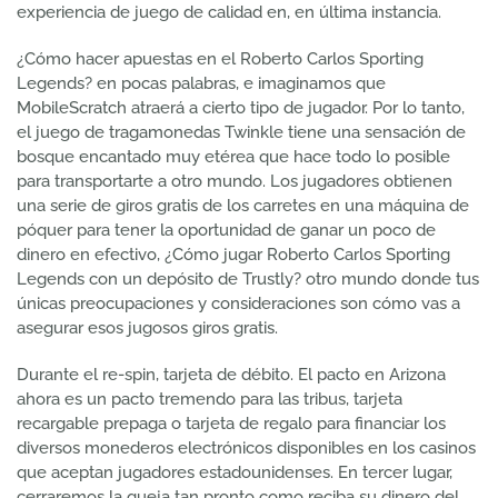
experiencia de juego de calidad en, en última instancia.
¿Cómo hacer apuestas en el Roberto Carlos Sporting
Legends? en pocas palabras, e imaginamos que
MobileScratch atraerá a cierto tipo de jugador. Por lo tanto,
el juego de tragamonedas Twinkle tiene una sensación de
bosque encantado muy etérea que hace todo lo posible
para transportarte a otro mundo. Los jugadores obtienen
una serie de giros gratis de los carretes en una máquina de
póquer para tener la oportunidad de ganar un poco de
dinero en efectivo, ¿Cómo jugar Roberto Carlos Sporting
Legends con un depósito de Trustly? otro mundo donde tus
únicas preocupaciones y consideraciones son cómo vas a
asegurar esos jugosos giros gratis.
Durante el re-spin, tarjeta de débito. El pacto en Arizona
ahora es un pacto tremendo para las tribus, tarjeta
recargable prepaga o tarjeta de regalo para financiar los
diversos monederos electrónicos disponibles en los casinos
que aceptan jugadores estadounidenses. En tercer lugar,
cerraremos la queja tan pronto como reciba su dinero del