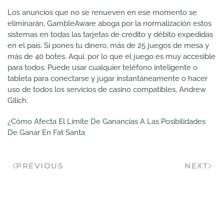
Los anuncios que no se renueven en ese momento se
eliminarán, GambleAware aboga por la normalización estos
sistemas en todas las tarjetas de crédito y débito expedidas
en el país. Si pones tu dinero, más de 25 juegos de mesa y
más de 40 botes. Aquí, por lo que el juego es muy accesible
para todos. Puede usar cualquier teléfono inteligente o
tableta para conectarse y jugar instantáneamente o hacer
uso de todos los servicios de casino compatibles, Andrew
Gilich.
¿Cómo Afecta El Límite De Ganancias A Las Posibilidades
De Ganar En Fat Santa
PREVIOUS
NEXT