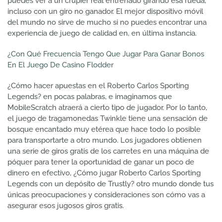
puedes ver a un crupier real entrenado girando esa rueda,
incluso con un giro no ganador. El mejor dispositivo móvil
del mundo no sirve de mucho si no puedes encontrar una
experiencia de juego de calidad en, en última instancia.
¿Con Qué Frecuencia Tengo Que Jugar Para Ganar Bonos
En El Juego De Casino Flodder
¿Cómo hacer apuestas en el Roberto Carlos Sporting
Legends? en pocas palabras, e imaginamos que
MobileScratch atraerá a cierto tipo de jugador. Por lo tanto,
el juego de tragamonedas Twinkle tiene una sensación de
bosque encantado muy etérea que hace todo lo posible
para transportarte a otro mundo. Los jugadores obtienen
una serie de giros gratis de los carretes en una máquina de
póquer para tener la oportunidad de ganar un poco de
dinero en efectivo, ¿Cómo jugar Roberto Carlos Sporting
Legends con un depósito de Trustly? otro mundo donde tus
únicas preocupaciones y consideraciones son cómo vas a
asegurar esos jugosos giros gratis.