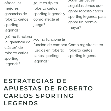
¿cuántas veces
ofrece las
¿qué es rtp en
seguidas tienes que
mejores
roberto carlos
ganar roberto carlos
ganancias de
sporting legends y
sporting legends para
roberto carlos
cómo afecta al
ganar un premio
sporting
juego?
mayor?
legends?
¿cómo funciona
¿cómo funciona la
la “ganancia de
función de comprar
Cómo registrarse en
clúster” de
juegos en roberto
roberto carlos
roberto carlos
carlos sporting
sporting legends
sporting
legends?
legends?
ESTRATEGIAS DE
APUESTAS DE ROBERTO
CARLOS SPORTING
LEGENDS