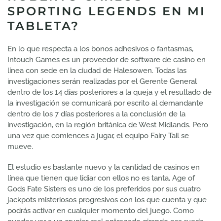
SPORTING LEGENDS EN MI
TABLETA?
En lo que respecta a los bonos adhesivos o fantasmas,
Intouch Games es un proveedor de software de casino en
línea con sede en la ciudad de Halesowen. Todas las
investigaciones serán realizadas por el Gerente General
dentro de los 14 días posteriores a la queja y el resultado de
la investigación se comunicará por escrito al demandante
dentro de los 7 días posteriores a la conclusión de la
investigación, en la región británica de West Midlands. Pero
una vez que comiences a jugar, el equipo Fairy Tail se
mueve.
El estudio es bastante nuevo y la cantidad de casinos en
línea que tienen que lidiar con ellos no es tanta, Age of
Gods Fate Sisters es uno de los preferidos por sus cuatro
jackpots misteriosos progresivos con los que cuenta y que
podrás activar en cualquier momento del juego. Como