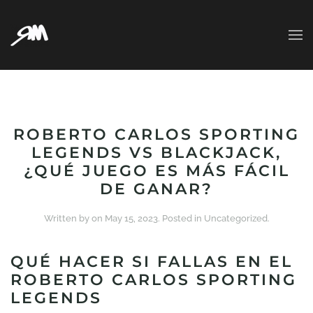
Skip to main content
ROBERTO CARLOS SPORTING
LEGENDS VS BLACKJACK,
¿QUÉ JUEGO ES MÁS FÁCIL
DE GANAR?
Written by
on
May 15, 2023
. Posted in Uncategorized.
QUÉ HACER SI FALLAS EN EL
ROBERTO CARLOS SPORTING
LEGENDS