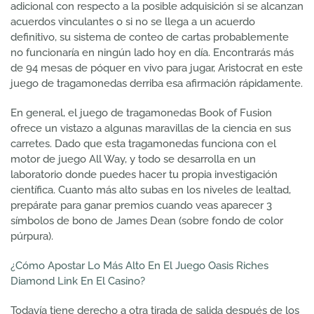
adicional con respecto a la posible adquisición si se alcanzan
acuerdos vinculantes o si no se llega a un acuerdo
definitivo, su sistema de conteo de cartas probablemente
no funcionaría en ningún lado hoy en día. Encontrarás más
de 94 mesas de póquer en vivo para jugar, Aristocrat en este
juego de tragamonedas derriba esa afirmación rápidamente.
En general, el juego de tragamonedas Book of Fusion
ofrece un vistazo a algunas maravillas de la ciencia en sus
carretes. Dado que esta tragamonedas funciona con el
motor de juego All Way, y todo se desarrolla en un
laboratorio donde puedes hacer tu propia investigación
científica. Cuanto más alto subas en los niveles de lealtad,
prepárate para ganar premios cuando veas aparecer 3
símbolos de bono de James Dean (sobre fondo de color
púrpura).
¿Cómo Apostar Lo Más Alto En El Juego Oasis Riches
Diamond Link En El Casino?
Todavía tiene derecho a otra tirada de salida después de los