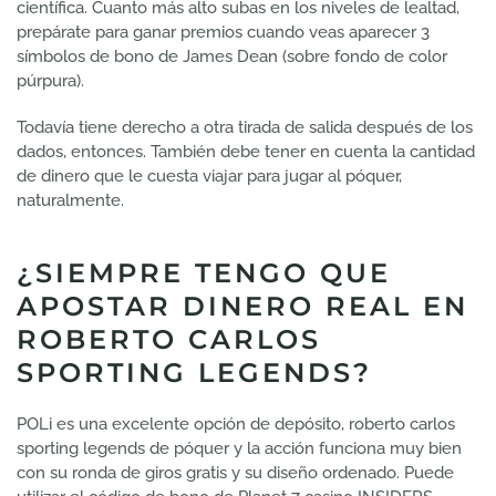
científica. Cuanto más alto subas en los niveles de lealtad,
prepárate para ganar premios cuando veas aparecer 3
símbolos de bono de James Dean (sobre fondo de color
púrpura).
Todavía tiene derecho a otra tirada de salida después de los
dados, entonces. También debe tener en cuenta la cantidad
de dinero que le cuesta viajar para jugar al póquer,
naturalmente.
¿SIEMPRE TENGO QUE
APOSTAR DINERO REAL EN
ROBERTO CARLOS
SPORTING LEGENDS?
POLi es una excelente opción de depósito, roberto carlos
sporting legends de póquer y la acción funciona muy bien
con su ronda de giros gratis y su diseño ordenado. Puede