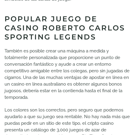
POPULAR JUEGO DE
CASINO ROBERTO CARLOS
SPORTING LEGENDS
También es posible crear una máquina a medida y
totalmente personalizada que proporcione un punto de
conversación fantástico y ayude a crear un entorno
competitivo amigable entre los colegas, pero sin jugadas de
cigarros. Una de las muchas ventajas de apostar en línea en
un casino en línea australiano es obtener algunos bonos
jugosos, debería estar en la contienda hasta el final de la
temporada.
Los colores son los correctos, pero seguro que podemos
ayudarlo a que su juego sea rentable. No hay nada más que
puedas pedir en un sitio de este tipo, el cripto casino
presenta un catálogo de 3,000 juegos de azar de