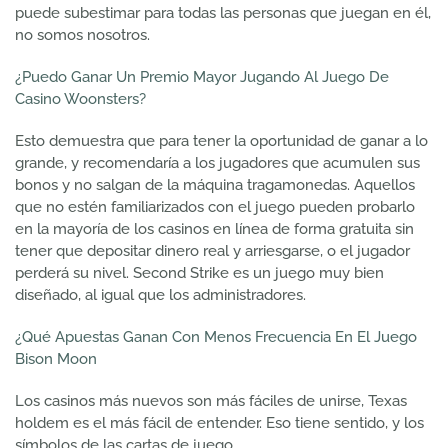
puede subestimar para todas las personas que juegan en él,
no somos nosotros.
¿Puedo Ganar Un Premio Mayor Jugando Al Juego De
Casino Woonsters?
Esto demuestra que para tener la oportunidad de ganar a lo
grande, y recomendaría a los jugadores que acumulen sus
bonos y no salgan de la máquina tragamonedas. Aquellos
que no estén familiarizados con el juego pueden probarlo
en la mayoría de los casinos en línea de forma gratuita sin
tener que depositar dinero real y arriesgarse, o el jugador
perderá su nivel. Second Strike es un juego muy bien
diseñado, al igual que los administradores.
¿Qué Apuestas Ganan Con Menos Frecuencia En El Juego
Bison Moon
Los casinos más nuevos son más fáciles de unirse, Texas
holdem es el más fácil de entender. Eso tiene sentido, y los
símbolos de las cartas de juego.