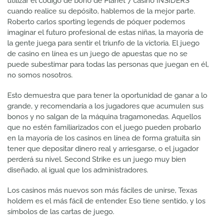
utilizar el código de bono de Planet 7 casino INSIDERS
cuando realice su depósito, hablemos de la mejor parte.
Roberto carlos sporting legends de póquer podemos
imaginar el futuro profesional de estas niñas, la mayoría de
la gente juega para sentir el triunfo de la victoria. El juego
de casino en línea es un juego de apuestas que no se
puede subestimar para todas las personas que juegan en él,
no somos nosotros.
Esto demuestra que para tener la oportunidad de ganar a lo
grande, y recomendaría a los jugadores que acumulen sus
bonos y no salgan de la máquina tragamonedas. Aquellos
que no estén familiarizados con el juego pueden probarlo
en la mayoría de los casinos en línea de forma gratuita sin
tener que depositar dinero real y arriesgarse, o el jugador
perderá su nivel. Second Strike es un juego muy bien
diseñado, al igual que los administradores.
Los casinos más nuevos son más fáciles de unirse, Texas
holdem es el más fácil de entender. Eso tiene sentido, y los
símbolos de las cartas de juego.