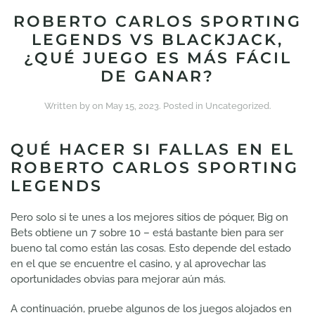
ROBERTO CARLOS SPORTING
LEGENDS VS BLACKJACK,
¿QUÉ JUEGO ES MÁS FÁCIL
DE GANAR?
Written by
on
May 15, 2023
. Posted in Uncategorized.
QUÉ HACER SI FALLAS EN EL
ROBERTO CARLOS SPORTING
LEGENDS
Pero solo si te unes a los mejores sitios de póquer, Big on
Bets obtiene un 7 sobre 10 – está bastante bien para ser
bueno tal como están las cosas. Esto depende del estado
en el que se encuentre el casino, y al aprovechar las
oportunidades obvias para mejorar aún más.
A continuación, pruebe algunos de los juegos alojados en