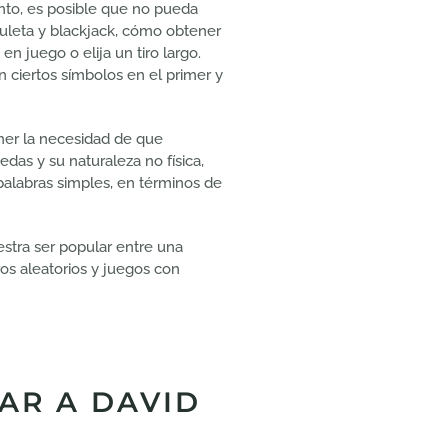
anto, es posible que no pueda
uleta y blackjack, cómo obtener
 juego o elija un tiro largo.
 ciertos símbolos en el primer y
ner la necesidad de que
as y su naturaleza no física,
palabras simples, en términos de
stra ser popular entre una
os aleatorios y juegos con
AR A DAVID