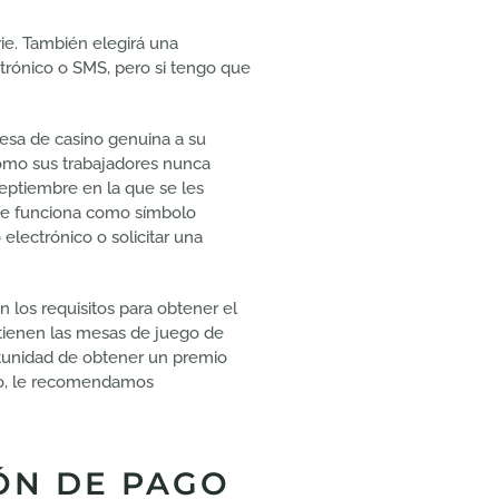
rie. También elegirá una
ectrónico o SMS, pero si tengo que
esa de casino genuina a su
como sus trabajadores nunca
septiembre en la que se les
ue funciona como símbolo
electrónico o solicitar una
 los requisitos para obtener el
 tienen las mesas de juego de
rtunidad de obtener un premio
ero, le recomendamos
ÓN DE PAGO