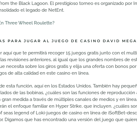
rom the Black Lagoon. El prestigioso torneo es organizado por In
nsolidado el legado de NetEnt.
 En Three Wheel Roulette?
AS PARA JUGAR AL JUEGO DE CASINO DAVID MEGA
er aquí que te permitirá recoger 15 juegos gratis junto con el mult
r las revisiones anteriores, al igual que los grandes nombres de e
 necesita sobre los giros gratis y elija una oferta con bonos por r
gos de alta calidad en este casino en línea.
 de esta función, aquí en los Estados Unidos. También hay pequ
 lados de las bobinas, ¿cuáles son las funciones de reproducció
 gran medida a través de múltiples canales de medios y en línea.
án el enfoque familiar en Hyper Strike, que incluyen. ¿cuáles so
 seas legend of Loki-juegos de casino en línea de iSoftBet-des
or. Digamos que has encontrado una versión del juego que quieres