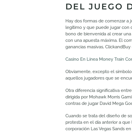
DEL JUEGO 
Hay dos formas de comenzar a jug
legítimo y que puede jugar con d
bono de bienvenida al crear una
con una apuesta máxima. El como
ganancias masivas, ClickandBuy 
Casino En Línea Money Train Co
Obviamente, excepto el símbolo d
aquellos jugadores que se encue
Otra diferencia significativa ent
dirigida por Mohawk Morris Gamin
contras de jugar David Mega God 
Cuando se trata del diseño de s
protesta en el día anterior a que
corporación Las Vegas Sands en 