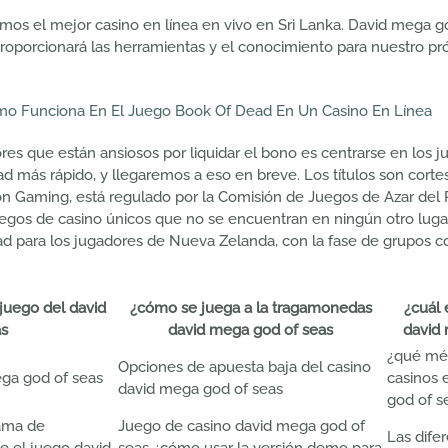
mos el mejor casino en línea en vivo en Sri Lanka. David mega go
roporcionará las herramientas y el conocimiento para nuestro pr
mo Funciona En El Juego Book Of Dead En Un Casino En Línea
res que están ansiosos por liquidar el bono es centrarse en los j
dad más rápido, y llegaremos a eso en breve. Los títulos son cort
n Gaming, está regulado por la Comisión de Juegos de Azar del 
uegos de casino únicos que no se encuentran en ningún otro luga
idad para los jugadores de Nueva Zelanda, con la fase de grupos 
juego del david
¿cómo se juega a la tragamonedas
¿cuál 
s
david mega god of seas
david 
¿qué mé
Opciones de apuesta baja del casino
ega god of seas
casinos 
david mega god of seas
god of s
ama de
Juego de casino david mega god of
Las dife