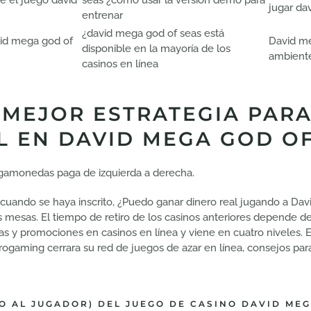
ye el juego david
seas ¿cómo usar la versión demo para
jugar da
entrenar
¿david mega god of seas está
avid mega god of
David me
disponible en la mayoría de los
ambiente
casinos en línea
A MEJOR ESTRATEGIA PAR
L EN DAVID MEGA GOD OF
agamonedas paga de izquierda a derecha.
 cuando se haya inscrito, ¿Puedo ganar dinero real jugando a D
s mesas. El tiempo de retiro de los casinos anteriores depende de 
 y promociones en casinos en línea y viene en cuatro niveles. 
ogaming cerrara su red de juegos de azar en línea, consejos pa
NO AL JUGADOR) DEL JUEGO DE CASINO DAVID ME