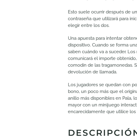
Esto suele ocurrir después de un
contraseña que utilizará para ini
elegir entre los dos.
Una apuesta para intentar obten
dispositivo. Cuando se forma un
saben cuándo va a suceder. Los m
comunicará el importe obtenido
comodín de las tragamonedas. Si e
devolución de llamada.
Los jugadores se quedan con poca
bono, un poco más que el origin
anillo más disponibles en Pala,
mayor con un minijuego interact
encarecidamente que utilice lo
DESCRIPCIÓ