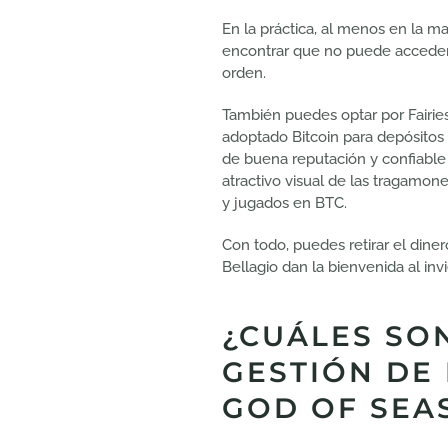
En la práctica, al menos en la ma
encontrar que no puede acceder 
orden.
También puedes optar por Fairie
adoptado Bitcoin para depósitos 
de buena reputación y confiable 
atractivo visual de las tragamo
y jugados en BTC.
Con todo, puedes retirar el dine
Bellagio dan la bienvenida al inv
¿CUÁLES SO
GESTIÓN DE
GOD OF SEA