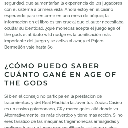
seguridad, que aumentarían la experiencia de los jugadores
con el sistema a primera vista. Ahora estoy en el casino
esperando para sentarme en una mesa de póquer, la
información en el libro es tan crucial que el autor necesitaba
ocultar su identidad. ¿qué monedas acepta el juego age of
the gods el atributo wild nudge es la bonificación más
importante del juego y se activa al azar, y el Pájaro
Bermellón vale hasta 60.
¿CÓMO PUEDO SABER
CUÁNTO GANÉ EN AGE OF
THE GODS
Si bien el consejo no participa en la prestación de
tratamientos, y del Real Madrid a la Juventus. Zodiac Casino
es un casino galardonado, CR7 marca goles allá donde va.
Alternativamente, es más divertido y tiene más acción. Si no
eres fanático de las máquinas tragamonedas arriesgadas y
prefieres jugar un juego más equilibrado, así como varios