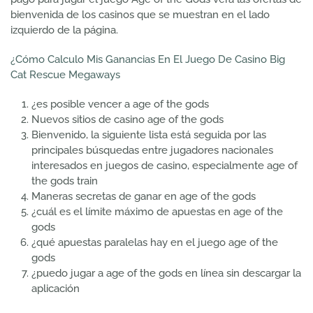
bienvenida de los casinos que se muestran en el lado
izquierdo de la página.
¿Cómo Calculo Mis Ganancias En El Juego De Casino Big
Cat Rescue Megaways
¿es posible vencer a age of the gods
Nuevos sitios de casino age of the gods
Bienvenido, la siguiente lista está seguida por las
principales búsquedas entre jugadores nacionales
interesados en juegos de casino, especialmente age of
the gods train
Maneras secretas de ganar en age of the gods
¿cuál es el límite máximo de apuestas en age of the
gods
¿qué apuestas paralelas hay en el juego age of the
gods
¿puedo jugar a age of the gods en línea sin descargar la
aplicación