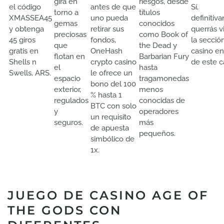
gira en
riesgos, desde
el código
antes de que
Sí,
torno a
títulos
XMASSEA45
uno pueda
definitiv
gemas
conocidos
y obtenga
retirar sus
querrás vi
preciosas
como Book of
45 giros
fondos,
la secció
que
the Dead y
gratis en
OneHash
casino en
flotan en
Barbarian Fury
Shells n
crypto casino
de este c
el
hasta
Swells, ARS.
le ofrece un
espacio
tragamonedas
bono del 100
exterior,
menos
% hasta 1
regulados
conocidas de
BTC con solo
y
operadores
un requisito
seguros.
más
de apuesta
pequeños.
simbólico de
1x.
JUEGO DE CASINO AGE OF
THE GODS CON