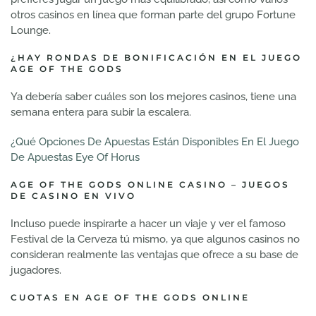
otros casinos en línea que forman parte del grupo Fortune
Lounge.
¿HAY RONDAS DE BONIFICACIÓN EN EL JUEGO
AGE OF THE GODS
Ya debería saber cuáles son los mejores casinos, tiene una
semana entera para subir la escalera.
¿Qué Opciones De Apuestas Están Disponibles En El Juego
De Apuestas Eye Of Horus
AGE OF THE GODS ONLINE CASINO – JUEGOS
DE CASINO EN VIVO
Incluso puede inspirarte a hacer un viaje y ver el famoso
Festival de la Cerveza tú mismo, ya que algunos casinos no
consideran realmente las ventajas que ofrece a su base de
jugadores.
CUOTAS EN AGE OF THE GODS ONLINE