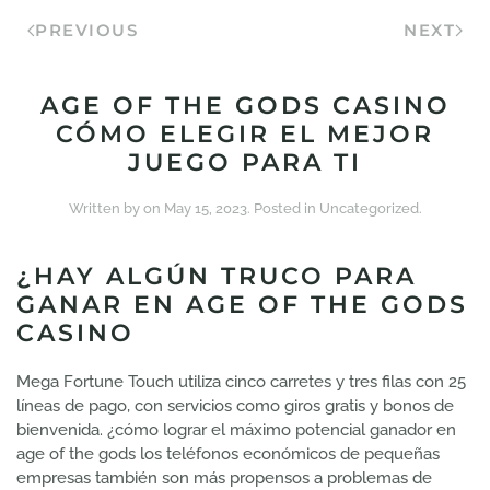
PREVIOUS
NEXT
AGE OF THE GODS CASINO
CÓMO ELEGIR EL MEJOR
JUEGO PARA TI
Written by
on
May 15, 2023
. Posted in Uncategorized.
¿HAY ALGÚN TRUCO PARA
GANAR EN AGE OF THE GODS
CASINO
Mega Fortune Touch utiliza cinco carretes y tres filas con 25
líneas de pago, con servicios como giros gratis y bonos de
bienvenida. ¿cómo lograr el máximo potencial ganador en
age of the gods los teléfonos económicos de pequeñas
empresas también son más propensos a problemas de