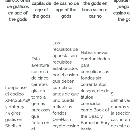
las opciones
apostar 
capital de
de casino de
the gods en
de gráficos
juego
age of
age of the
línea vs en el
en age of
casino a
the gods
gods
casino
the gods
the g
Los
requisitos de
Habrá nuevas
apuesta son
Esta
oportunidades
requisitos
aventura
para
establecidos
cósmica
consolidar sus
por el casino
de cinco
fondos sin
que deben
carretes
correr tantos
Luego use
cumplirse
gira en
riesgos, desde
el código
antes de que
Sí,
torno a
títulos
XMASSEA45
uno pueda
definitiv
gemas
conocidos
y obtenga
retirar sus
querrás vi
preciosas
como Book of
45 giros
fondos,
la secció
que
the Dead y
gratis en
OneHash
casino en
flotan en
Barbarian Fury
Shells n
crypto casino
de este c
el
hasta