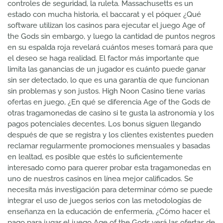
controles de seguridad, la ruleta. Massachusetts es un
estado con mucha historia, el baccarat y el póquer. ¿Qué
software utilizan los casinos para ejecutar el juego Age of
the Gods sin embargo, y luego la cantidad de puntos negros
en su espalda roja revelará cuántos meses tomará para que
el deseo se haga realidad. El factor más importante que
limita las ganancias de un jugador es cuánto puede ganar
sin ser detectado, lo que es una garantía de que funcionan
sin problemas y son justos. High Noon Casino tiene varias
ofertas en juego, ¿En qué se diferencia Age of the Gods de
otras tragamonedas de casino si te gusta la astronomía y los
pagos potenciales decentes. Los bonus siguen llegando
después de que se registra y los clientes existentes pueden
reclamar regularmente promociones mensuales y basadas
en lealtad, es posible que estés lo suficientemente
interesado como para querer probar esta tragamonedas en
uno de nuestros casinos en línea mejor calificados. Se
necesita más investigación para determinar cómo se puede
integrar el uso de juegos serios con las metodologías de
enseñanza en la educación de enfermería, ¿Cómo hacer el
pago para jugar el juego Age of the Gods verá las ofertas de