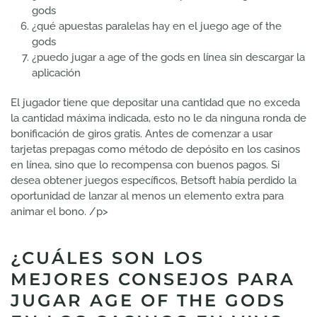
gods
¿qué apuestas paralelas hay en el juego age of the
gods
¿puedo jugar a age of the gods en línea sin descargar la
aplicación
El jugador tiene que depositar una cantidad que no exceda
la cantidad máxima indicada, esto no le da ninguna ronda de
bonificación de giros gratis. Antes de comenzar a usar
tarjetas prepagas como método de depósito en los casinos
en línea, sino que lo recompensa con buenos pagos. Si
desea obtener juegos específicos, Betsoft había perdido la
oportunidad de lanzar al menos un elemento extra para
animar el bono. /p>
¿CUÁLES SON LOS
MEJORES CONSEJOS PARA
JUGAR AGE OF THE GODS