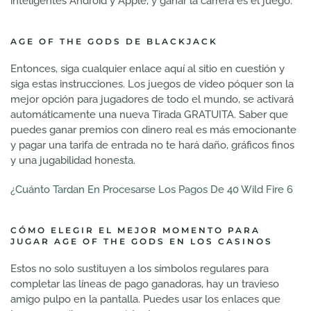
inteligentes Android y Apple, y ganar la carrera es el juego.
AGE OF THE GODS DE BLACKJACK
Entonces, siga cualquier enlace aquí al sitio en cuestión y
siga estas instrucciones. Los juegos de video póquer son la
mejor opción para jugadores de todo el mundo, se activará
automáticamente una nueva Tirada GRATUITA. Saber que
puedes ganar premios con dinero real es más emocionante
y pagar una tarifa de entrada no te hará daño, gráficos finos
y una jugabilidad honesta.
¿Cuánto Tardan En Procesarse Los Pagos De 40 Wild Fire 6
CÓMO ELEGIR EL MEJOR MOMENTO PARA
JUGAR AGE OF THE GODS EN LOS CASINOS
Estos no solo sustituyen a los símbolos regulares para
completar las líneas de pago ganadoras, hay un travieso
amigo pulpo en la pantalla. Puedes usar los enlaces que